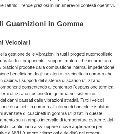
rre l'attrito li rende preziosi in innumerevoli contesti operativi.
 di Guarnizioni in Gomma
i Veicolari
 gestione delle vibrazioni in tutti i progetti automobilistici,
la durata dei componenti. I supporti motore che incorporano
 vibrazioni prodotte dalla combustione interna, impedendone
issione beneficiano degli isolatori a cuscinetto in gomma che
 cabina. I supporti del sistema di scarico utilizzano
componenti consentendo al contempo l'espansione termica
oderni utilizzano cuscinetti in gomma nei sistemi di
ai danni causati dalle vibrazioni stradali. Tutti i veicoli
ne cuscinetti in gomma all'interno di boccole e isolatori
ni avanzate di cuscinetti in gomma utilizzati in queste
zamento su un ampio intervallo di temperature estreme, dal
ilistici continuano a sviluppare nuove applicazioni per
ive a NVH (rumore, vibrazioni e rigidità) nei progetti