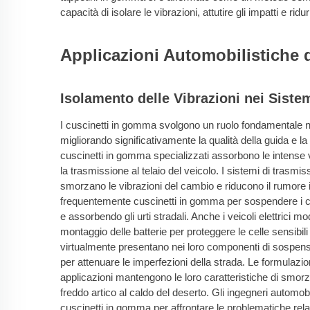
capacità di isolare le vibrazioni, attutire gli impatti e ridu
Applicazioni Automobilistiche
Isolamento delle Vibrazioni nei Sistem
I cuscinetti in gomma svolgono un ruolo fondamentale nella
migliorando significativamente la qualità della guida e 
cuscinetti in gomma specializzati assorbono le intense
la trasmissione al telaio del veicolo. I sistemi di trasm
smorzano le vibrazioni del cambio e riducono il rumore in
frequentemente cuscinetti in gomma per sospendere i 
e assorbendo gli urti stradali. Anche i veicoli elettrici m
montaggio delle batterie per proteggere le celle sensibili d
virtualmente presentano nei loro componenti di sospensio
per attenuare le imperfezioni della strada. Le formulazio
applicazioni mantengono le loro caratteristiche di smor
freddo artico al caldo del deserto. Gli ingegneri automob
cuscinetti in gomma per affrontare le problematiche relat