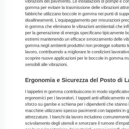
vibrazioni del pavimento. Le installazioni di pompe e 
gomma per evitare la trasmissione delle vibrazioni attrave
fabbriche utilizzano boccole in gomma nei punti di suppo
disallineamenti. L'equipaggiamento per misurazioni prec
in gomma che eliminano le vibrazioni ambientali che inf
per la generazione di energia specificano tipicamente b
estremi mantenendo un efficace smorzamento delle vibra
gomma negli ambienti produttivi non protegge soltanto le 
lavoro, contribuendo a migliorare le condizioni lavorative
scoprire nuove applicazioni per le boccole in gomma man
sensibili alle vibrazioni.
Ergonomia e Sicurezza del Posto di L
I tappetini in gomma contribuiscono in modo significativo
ergonomici per i lavoratori. I tappeti anti-affaticamento 
sforzo su gambe e schiena per i dipendenti che stanno in 
macchine utilizzano spesso pavimenti con tappetini in go
attrezzature. I banchi da lavoro includono comunemente
scivolamento degli utensili e smorzare il rumore d'impat