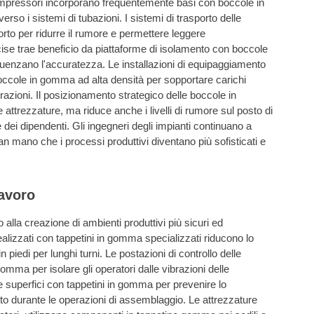
compressori incorporano frequentemente basi con boccole in
rso i sistemi di tubazioni. I sistemi di trasporto delle
rto per ridurre il rumore e permettere leggere
ise trae beneficio da piattaforme di isolamento con boccole
luenzano l'accuratezza. Le installazioni di equipaggiamento
occole in gomma ad alta densità per sopportare carichi
zioni. Il posizionamento strategico delle boccole in
attrezzature, ma riduce anche i livelli di rumore sul posto di
 dei dipendenti. Gli ingegneri degli impianti continuano a
 mano che i processi produttivi diventano più sofisticati e
avoro
 alla creazione di ambienti produttivi più sicuri ed
realizzati con tappetini in gomma specializzati riducono lo
piedi per lunghi turni. Le postazioni di controllo delle
mma per isolare gli operatori dalle vibrazioni delle
 superfici con tappetini in gomma per prevenire lo
to durante le operazioni di assemblaggio. Le attrezzature