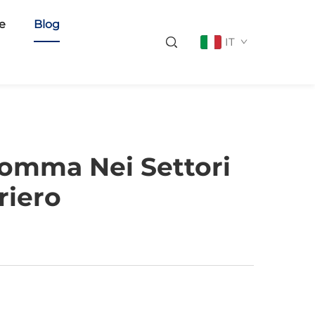
ie
Blog
IT
 Gomma Nei Settori
riero