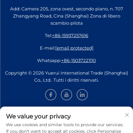
Add: Camera 205, zona ovest, secondo piano, n. 707
Zhangyang Road, Cina (Shanghai) Zona di libero
scambio pilota
Tel:
+86-15937257616
E-mail:
[email protected]
Whatsapp:
+86-15037221110
Copyright © 2026 Yuerui International Trade (Shanghai)
Co., Ltd.. Tutti i diritti riservati.
INFORMAZIONI
We value your privacy
We use cookies and similar tools to provide our services.
Iscriviti per ricevere la nostra newsletter settimanale
If you don't want to accept all cookies, click Personalize