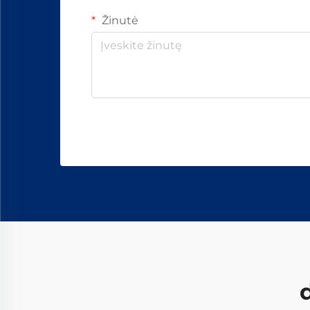
Žinutė