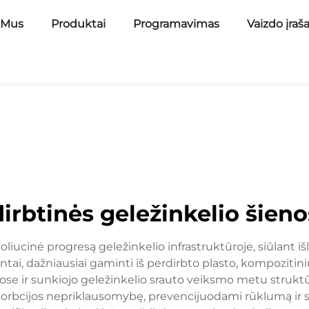
 Mus
Produktai
Programavimas
Vaizdo įraš
dirbtinės geležinkelio šieno
oliucinė progresą geležinkelio infrastruktūroje, siūlant iš
ai, dažniausiai gaminti iš perdirbto plasto, kompozitin
ygose ir sunkiojo geležinkelio srauto veiksmo metu struktū
sorbcijos nepriklausomybę, prevencijuodami rūklumą ir 