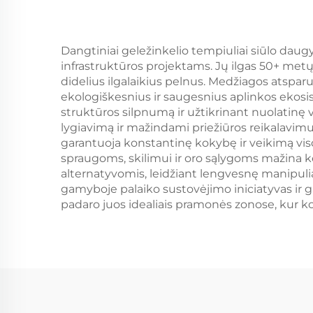
Dangtiniai geležinkelio tempiuliai siūlo daug
infrastruktūros projektams. Jų ilgas 50+ metų
didelius ilgalaikius pelnus. Medžiagos atspa
ekologiškesnius ir saugesnius aplinkos ekos
struktūros silpnumą ir užtikrinant nuolatinę v
lygiavimą ir mažindami priežiūros reikalavim
garantuoja konstantinę kokybę ir veikimą vis
spraugoms, skilimui ir oro sąlygoms mažina ke
alternatyvomis, leidžiant lengvesnę manipuli
gamyboje palaiko sustovėjimo iniciatyvas ir g
padaro juos idealiais pramonės zonose, kur kor