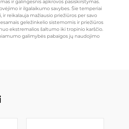
umas ir galingesnis apkrovos pasiskirstymas.
kovėjimo ir ilgalaikumo savybes. Šie temperiai
 ir reikalauja mažiausio priežiūros per savo
samais geležinkelio sistemomis ir priežiūros
uo ekstremalios šaltumo iki tropinio karščio.
dirbiamumo galimybės pabaigos jų naudojimo
i