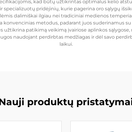
pecifikacijomis, kad būtų užtikrintas optimalus kelio atst
r specializuotų pridėjinių, kurie pagerina oro sąlygų išsi
mis dalimiškai ilgiau nei tradiciniai medienos temperiai,
a konvencinias metodus, padarant juos suderinamus su e
užtikrina patikimą veikimą įvairiose aplinkos sąlygose, n
kosaugos naudojant perdirbtas medžiagas ir dėl savo per
laikui.
Nauji produktų pristatyma