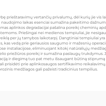
ybę prieštaravimų vertančių privalumų, dėl kurių jie vis 
 naudojimo laikas esenciai sumažina pakeitimo dažnumą ir
rumas aplinkos degradacijai pašalina poreikį cheminių ap
istemoms. Priešingai nei medienos tempiuliai, jie nesig
eiklą per jų tarnybos laikotarpį. Dangtiniai tempiuliai y
us, kas vedą prie geriausios saugumo ir mažesnių operaci
ose instaliacijose, eliminuojant kitokį natūraliųjų med
lio priežiūros poreikį ir sumažina paslaugų trukdymus. Ji
aciją ir diegimą tuo pat metu išsaugant būtiną stiprum
ali prisidėti prie aplinkosaugos sertifikavimo reikalavim
ozinis medžiagos gali pažeisti tradicinius tempilius.