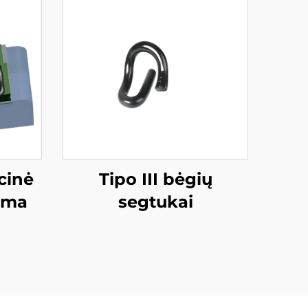
cinė
Tipo III bėgių
tema
segtukai