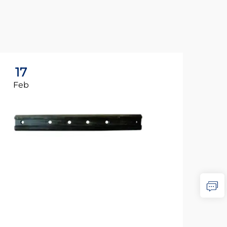
17
1
Feb
Fe