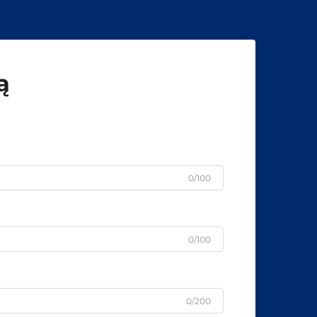
ą
0/100
0/100
0/200