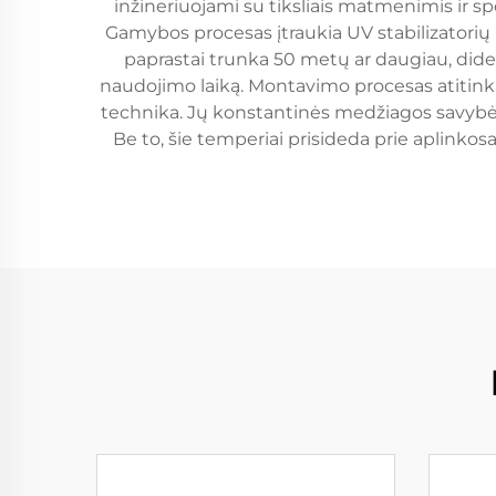
inžineriuojami su tiksliais matmenimis ir s
Gamybos procesas įtraukia UV stabilizatorių i
paprastai trunka 50 metų ar daugiau, didelė
naudojimo laiką. Montavimo procesas atitink
technika. Jų konstantinės medžiagos savybės 
Be to, šie temperiai prisideda prie aplin