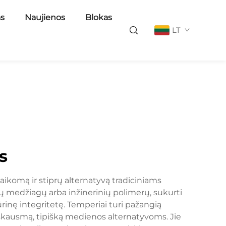
as
Naujienos
Blokas
LT
s
laikomą ir stiprų alternatyvą tradiciniams
ių medžiagų arba inžinerinių polimerų, sukurti
rinę integritetę. Temperiai turi pažangią
skausmą, tipišką medienos alternatyvoms. Jie