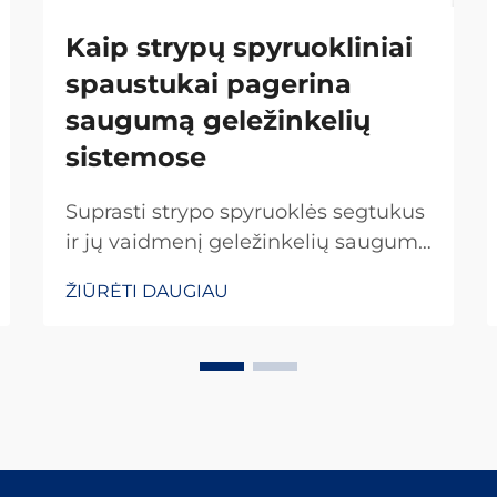
Kaip strypų spyruokliniai
spaustukai pagerina
saugumą geležinkelių
sistemose
Suprasti strypo spyruoklės segtukus
ir jų vaidmenį geležinkelių saugumo
užtikrinime Strypo spyruoklės
ŽIŪRĖTI DAUGIAU
segtukai yra specialūs tvirtinimo
elementai, kurie laiko bėgius
pritvirtintus prie miegojamųjų vietų,
kad jie nejudėtų, kai yra apkrauti. Be
šių mažų detalių, viskas judėtų...