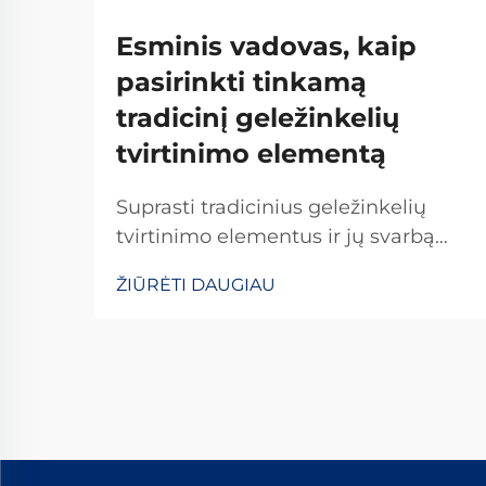
Esminis vadovas, kaip
pasirinkti tinkamą
tradicinį geležinkelių
tvirtinimo elementą
Suprasti tradicinius geležinkelių
tvirtinimo elementus ir jų svarbą
Tradicioniniai geležinkelių tvirtinimo
ŽIŪRĖTI DAUGIAU
elementai yra kritiškai svarbūs
užtikrinant geležinkelių bėgių
stabilumą ir saugumą kasdienėms
operacijoms. Daugelis sistemų
pasikliauja standartinėmis
detalėmis, įskaitant varžtus, veržles
ir...