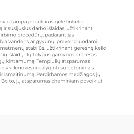
labiau tampa populiarus geležinkelio
 susijusius darbo išlaidas, užtikrinant
dirbimo procedūrų, padarant jas
aubia vandens ar gyvūnų, prevencijuodami
ra matmenų stabilūs, užtikrinant geresnę kelio
nių išlaidų. Jų tolygus gamybos procesas
žiagų kintamumą. Tempiulių atsparumas
e yra lengvesni palyginti su betoniniais
ą ir išmaitinumą. Perdirbamos medžiagos jų
ų. Be to, jų atsparumas cheminiam poveikiui