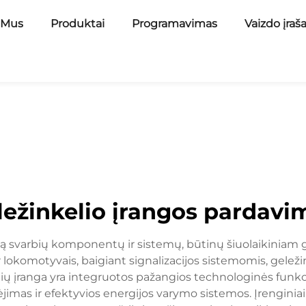
 Mus
Produktai
Programavimas
Vaizdo įraš
ležinkelio įrangos pardavi
ą svarbių komponentų ir sistemų, būtinų šiuolaikiniam gel
lokomotyvais, baigiant signalizacijos sistemomis, geležin
elių įranga yra integruotos pažangios technologinės funk
imas ir efektyvios energijos varymo sistemos. Įrenginiai