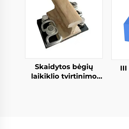
Skaidytos bėgių
II
laikiklio tvirtinimo
sistema