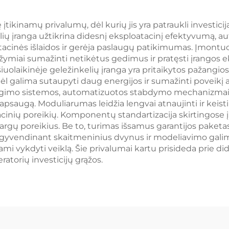
tikinamų privalumų, dėl kurių jis yra patraukli investicij
elių įranga užtikrina didesnį eksploatacinį efektyvumą, 
tacinės išlaidos ir gerėja paslaugų patikimumas. Įmontu
, žymiai sumažinti netikėtus gedimus ir pratęsti įrangos 
iuolaikinėje geležinkelių įranga yra pritaikytos pažangio
dėl galima sutaupyti daug energijos ir sumažinti poveik
ngimo sistemos, automatizuotos stabdymo mechanizmai ir
apsaugą. Moduliarumas leidžia lengvai atnaujinti ir keisti š
atacinių poreikių. Komponentų standartizacija skirtingose
argų poreikius. Be to, turimas išsamus garantijos paket
. Įgyvendinant skaitmeninius dvynus ir modeliavimo galim
ami vykdyti veiklą. Šie privalumai kartu prisideda prie
atorių investicijų grąžos.