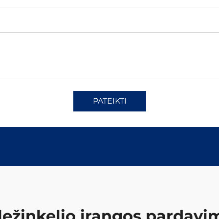
PATEIKTI
ležinkelio įrangos pardavi