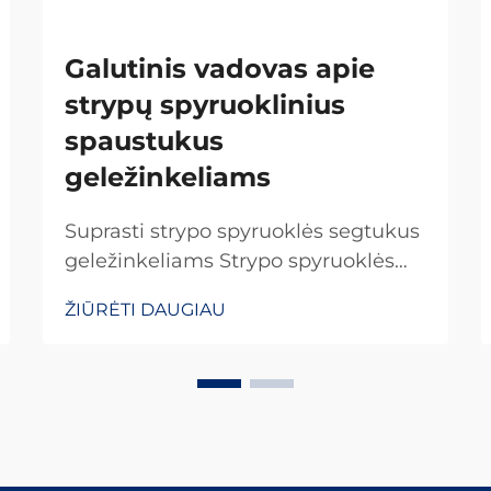
Galutinis vadovas apie
strypų spyruoklinius
spaustukus
geležinkeliams
Suprasti strypo spyruoklės segtukus
geležinkeliams Strypo spyruoklės
segtukai yra specialūs tvirtinimo
ŽIŪRĖTI DAUGIAU
elementai, kurie vaidina svarbų
vaidmenį visame pasaulyje
esančiuose geležinkelių sistemose.
Jie užtikrina, kad bėgiai būtų
tinkamai pritvirtinti, kad viskas
išliktų savo vietoje. Ką daro šiuos