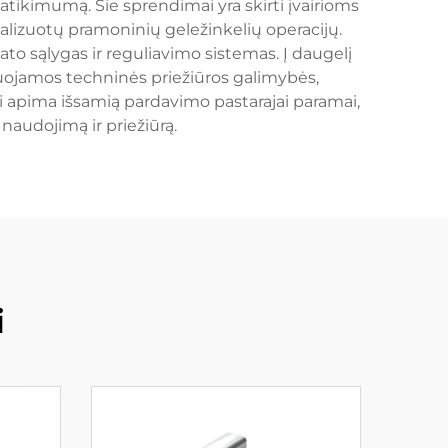
atikimumą. Šie sprendimai yra skirti įvairioms
alizuotų pramoninių geležinkelių operacijų.
mato sąlygas ir reguliavimo sistemas. Į daugelį
uojamos techninės priežiūros galimybės,
i apima išsamią pardavimo pastarajai paramai,
naudojimą ir priežiūrą.
i