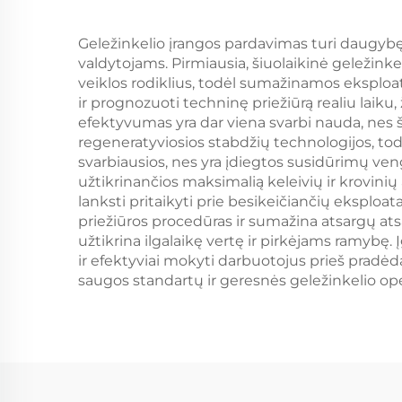
Geležinkelio įrangos pardavimas turi daugybę į
valdytojams. Pirmiausia, šiuolaikinė geležink
veiklos rodiklius, todėl sumažinamos eksploa
ir prognozuoti techninę priežiūrą realiu laiku
efektyvumas yra dar viena svarbi nauda, nes š
regeneratyviosios stabdžių technologijos, to
svarbiausios, nes yra įdiegtos susidūrimų ve
užtikrinančios maksimalią keleivių ir krovinių 
lanksti pritaikyti prie besikeičiančių eksplo
priežiūros procedūras ir sumažina atsargų ats
užtikrina ilgalaikę vertę ir pirkėjams ramybę
ir efektyviai mokyti darbuotojus prieš pradėd
saugos standartų ir geresnės geležinkelio oper