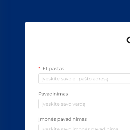
ir...
El. paštas
Pavadinimas
Įmonės pavadinimas