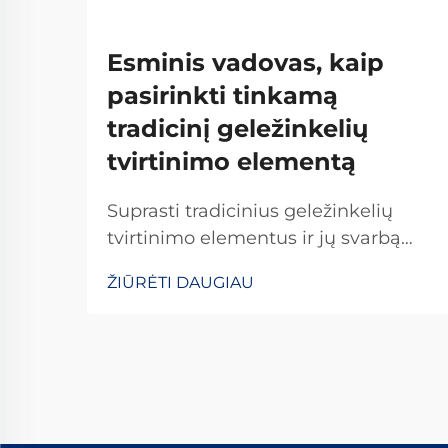
Esminis vadovas, kaip
pasirinkti tinkamą
tradicinį geležinkelių
tvirtinimo elementą
Suprasti tradicinius geležinkelių
tvirtinimo elementus ir jų svarbą
Tradicioniniai geležinkelių tvirtinimo
ŽIŪRĖTI DAUGIAU
elementai yra kritiškai svarbūs
užtikrinant geležinkelių bėgių
stabilumą ir saugumą kasdienėms
operacijoms. Daugelis sistemų
pasikliauja standartinėmis
detalėmis, įskaitant varžtus, veržles