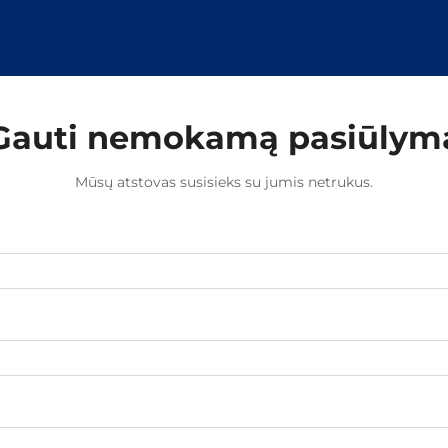
segtukus efektyviais...
Gauti nemokamą pasiūlym
Mūsų atstovas susisieks su jumis netrukus.