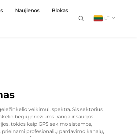
as
Naujienos
Blokas
LT
mas
ežinkelio veikimui, spektrą. Šis sektorius
kelio bėgių priežiūros įranga ir saugos
cijos, tokios kaip GPS sekimo sistemos,
, prieinami profesionalių pardavimo kanalų,