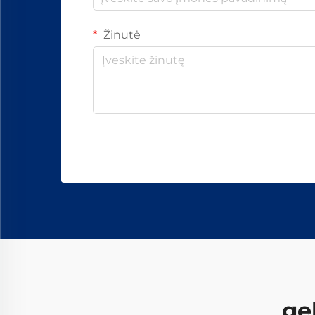
Žinutė
ge