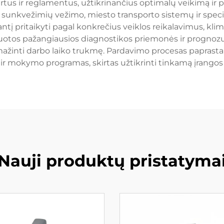
rtus ir reglamentus, užtikrinančius optimalų veikimą ir p
 sunkvežimių vežimo, miesto transporto sistemų ir speci
antį pritaikyti pagal konkrečius veiklos reikalavimus, kli
gruotos pažangiausios diagnostikos priemonės ir prognoz
umažinti darbo laiko trukmę. Pardavimo procesas paprasta
ir mokymo programas, skirtas užtikrinti tinkamą įrangos 
Nauji produktų pristatyma