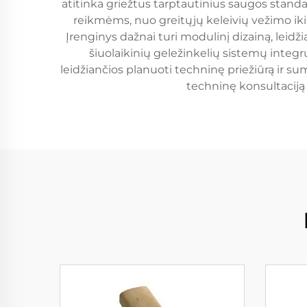
atitinka griežtus tarptautinius saugos standa
reikmėms, nuo greitųjų keleivių vežimo iki
Įrenginys dažnai turi modulinį dizainą, leidži
šiuolaikinių geležinkelių sistemų inte
leidžiančios planuoti techninę priežiūrą ir s
techninę konsultaciją 