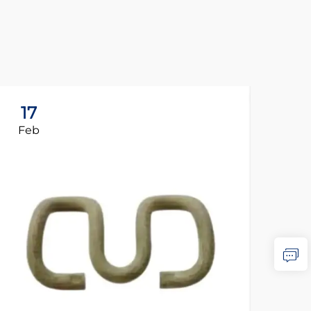
17
1
Feb
Fe