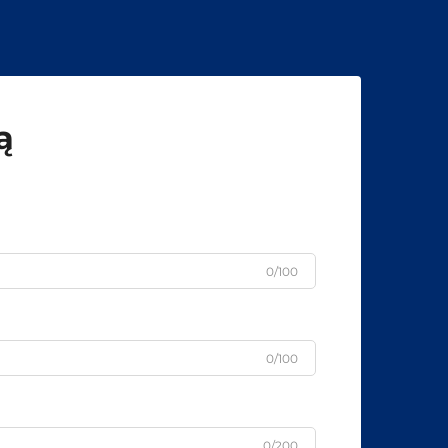
ą
0/100
0/100
0/200