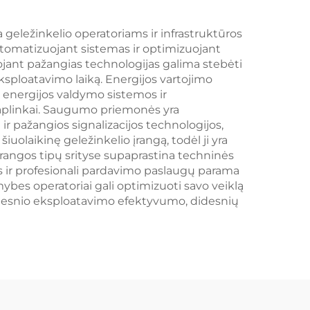
a geležinkelio operatoriams ir infrastruktūros
automatizuojant sistemas ir optimizuojant
ojant pažangias technologijas galima stebėti
eksploatavimo laiką. Energijos vartojimo
s energijos valdymo sistemos ir
į aplinkai. Saugumo priemonės yra
 pažangios signalizacijos technologijos,
iuolaikinę geležinkelio įrangą, todėl ji yra
 įrangos tipų srityse supaprastina techninės
as ir profesionali pardavimo paslaugų parama
ybes operatoriai gali optimizuoti savo veiklą
 didesnio eksploatavimo efektyvumo, didesnių