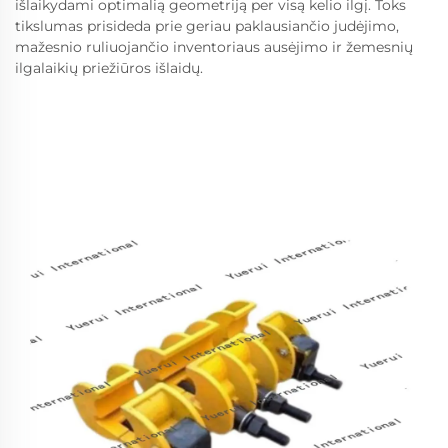
išlaikydami optimalią geometriją per visą kelio ilgį. Toks
tikslumas prisideda prie geriau paklausiančio judėjimo,
mažesnio ruliuojančio inventoriaus ausėjimo ir žemesnių
ilgalaikių priežiūros išlaidų.