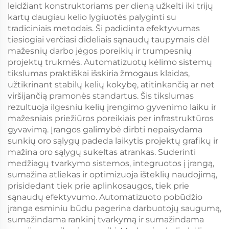
leidžiant konstruktoriams per dieną užkelti iki trijų
kartų daugiau kelio lygiuotės palyginti su
tradiciniais metodais. Ši padidinta efektyvumas
tiesiogiai verčiasi dideliais sąnaudų taupymais dėl
mažesnių darbo jėgos poreikių ir trumpesnių
projektų trukmės. Automatizuotų kėlimo sistemų
tikslumas praktiškai išskiria žmogaus klaidas,
užtikrinant stabilų kelių kokybę, atitinkančią ar net
viršijančią pramonės standartus. Šis tikslumas
rezultuoja ilgesniu kelių įrengimo gyvenimo laiku ir
mažesniais priežiūros poreikiais per infrastruktūros
gyvavimą. Įrangos galimybė dirbti nepaisydama
sunkių oro sąlygų padeda laikytis projektų grafikų ir
mažina oro sąlygų sukeltas atrankas. Suderinti
medžiagų tvarkymo sistemos, integruotos į įrangą,
sumažina atliekas ir optimizuoja išteklių naudojimą,
prisidedant tiek prie aplinkosaugos, tiek prie
sąnaudų efektyvumo. Automatizuoto pobūdžio
įranga esminiu būdu pagerina darbuotojų saugumą,
sumažindama rankinį tvarkymą ir sumažindama