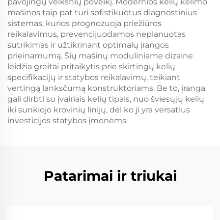
pavojingų veiksnių poveikį. Modernios kelių kėlimo
mašinos taip pat turi sofistikuotus diagnostinius
sistemas, kurios prognozuoja priežiūros
reikalavimus, prevencijuodamos neplanuotas
sutrikimas ir užtikrinant optimalų įrangos
prieinamumą. Šių mašinų moduliniame dizaine
leidžia greitai pritaikytis prie skirtingų kelių
specifikacijų ir statybos reikalavimų, teikiant
vertingą lanksčumą konstruktoriams. Be to, įranga
gali dirbti su įvairiais kelių tipais, nuo šviesųjų kelių
iki sunkiojo krovinių linijų, dėl ko ji yra versatlus
investicijos statybos įmonėms.
Patarimai ir triukai