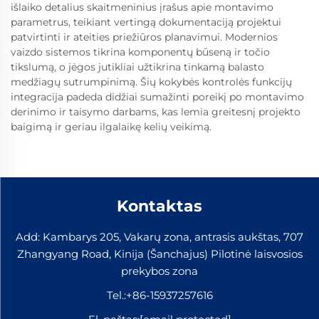
išlaiko detalius skaitmeninius įrašus apie montavimo
parametrus, teikiant vertingą dokumentaciją projektui
patvirtinti ir ateities priežiūros planavimui. Modernios
vaizdo sistemos tikrina komponentų būseną ir točio
tikslumą, o jėgos jutikliai užtikrina tinkamą balasto
medžiagų sutrumpinimą. Šių kokybės kontrolės funkcijų
integracija padeda didžiai sumažinti poreikį po montavimo
derinimo ir taisymo darbams, kas lemia greitesnį projekto
baigimą ir geriau ilgalaikę kelių veikimą.
Kontaktas
Add: Kambarys 205, Vakarų zona, antrasis aukštas, 707
Zhangyang Road, Kinija (Šanchajus) Pilotinė laisvosios
prekybos zona
Tel.:
+86-15937257616