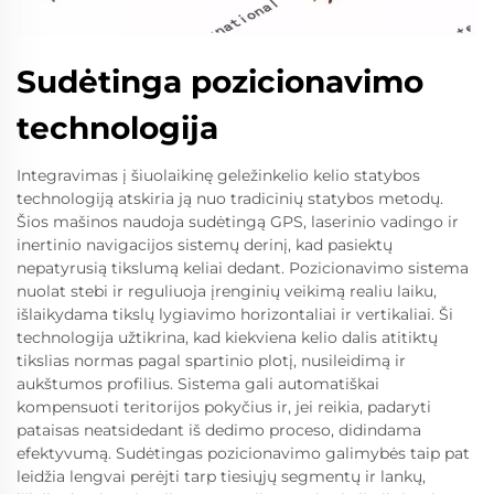
Sudėtinga pozicionavimo
technologija
Integravimas į šiuolaikinę geležinkelio kelio statybos
technologiją atskiria ją nuo tradicinių statybos metodų.
Šios mašinos naudoja sudėtingą GPS, laserinio vadingo ir
inertinio navigacijos sistemų derinį, kad pasiektų
nepatyrusią tikslumą keliai dedant. Pozicionavimo sistema
nuolat stebi ir reguliuoja įrenginių veikimą realiu laiku,
išlaikydama tikslų lygiavimo horizontaliai ir vertikaliai. Ši
technologija užtikrina, kad kiekviena kelio dalis atitiktų
tikslias normas pagal spartinio plotį, nusileidimą ir
aukštumos profilius. Sistema gali automatiškai
kompensuoti teritorijos pokyčius ir, jei reikia, padaryti
pataisas neatsidedant iš dedimo proceso, didindama
efektyvumą. Sudėtingas pozicionavimo galimybės taip pat
leidžia lengvai perėjti tarp tiesiųjų segmentų ir lankų,