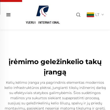
LT
įrėmimo geležinkelio takų
įrangą
Kelių kėlimo įranga yra pagrindinis elementas modernios
kelio infrastruktūros plėtrai, jungianti tikslų inžinerinį darbą
su efektyviais statybos galimybėmis. Šios sudėtingos
mašinos yra sukurtos siekiant supaprastinti procesą,
susijusį su geležinkelinių kelio šliuzų, spalvų ir jų priedų
montavimu, pasiekiant neseniai matomą tikslumą ir greitį.