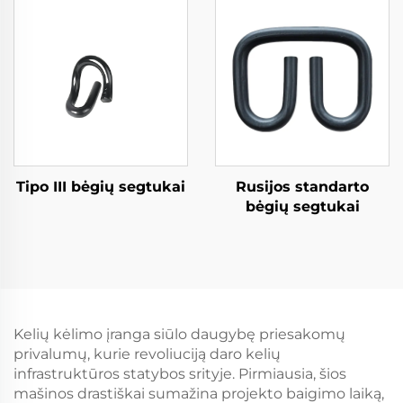
Tipo III bėgių segtukai
Rusijos standarto
bėgių segtukai
Kelių kėlimo įranga siūlo daugybę priesakomų
privalumų, kurie revoliuciją daro kelių
infrastruktūros statybos srityje. Pirmiausia, šios
mašinos drastiškai sumažina projekto baigimo laiką,