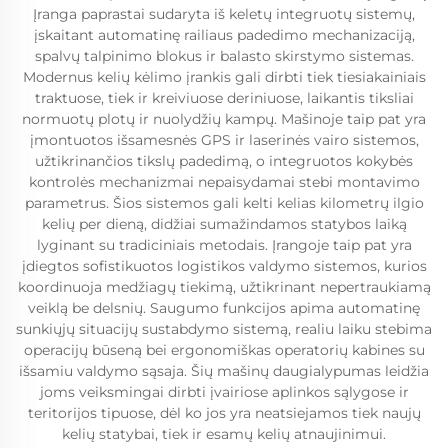
Įranga paprastai sudaryta iš keletų integruotų sistemų,
įskaitant automatinę railiaus padedimo mechanizaciją,
spalvų talpinimo blokus ir balasto skirstymo sistemas.
Modernus kelių kėlimo įrankis gali dirbti tiek tiesiakainiais
traktuose, tiek ir kreiviuose deriniuose, laikantis tiksliai
normuotų plotų ir nuolydžių kampų. Mašinoje taip pat yra
įmontuotos išsamesnės GPS ir laserinės vairo sistemos,
užtikrinančios tikslų padedimą, o integruotos kokybės
kontrolės mechanizmai nepaisydamai stebi montavimo
parametrus. Šios sistemos gali kelti kelias kilometrų ilgio
kelių per dieną, didžiai sumažindamos statybos laiką
lyginant su tradiciniais metodais. Įrangoje taip pat yra
įdiegtos sofistikuotos logistikos valdymo sistemos, kurios
koordinuoja medžiagų tiekimą, užtikrinant nepertraukiamą
veiklą be delsnių. Saugumo funkcijos apima automatinę
sunkiųjų situacijų sustabdymo sistemą, realiu laiku stebima
operacijų būseną bei ergonomiškas operatorių kabines su
išsamiu valdymo sąsaja. Šių mašinų daugialypumas leidžia
joms veiksmingai dirbti įvairiose aplinkos sąlygose ir
teritorijos tipuose, dėl ko jos yra neatsiejamos tiek naujų
kelių statybai, tiek ir esamų kelių atnaujinimui.