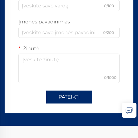
0/100
Įmonės pavadinimas
0/200
Žinutė
0/1000
PATEIKTI