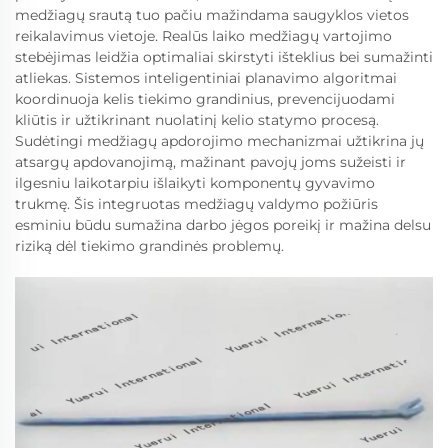
medžiagų srautą tuo pačiu mažindama saugyklos vietos
reikalavimus vietoje. Realūs laiko medžiagų vartojimo
stebėjimas leidžia optimaliai skirstyti išteklius bei sumažinti
atliekas. Sistemos inteligentiniai planavimo algoritmai
koordinuoja kelis tiekimo grandinius, prevencijuodami
kliūtis ir užtikrinant nuolatinį kelio statymo procesą.
Sudėtingi medžiagų apdorojimo mechanizmai užtikrina jų
atsargų apdovanojimą, mažinant pavojų joms sužeisti ir
ilgesniu laikotarpiu išlaikyti komponentų gyvavimo
trukmę. Šis integruotas medžiagų valdymo požiūris
esminiu būdu sumažina darbo jėgos poreikį ir mažina delsu
riziką dėl tiekimo grandinės problemų.