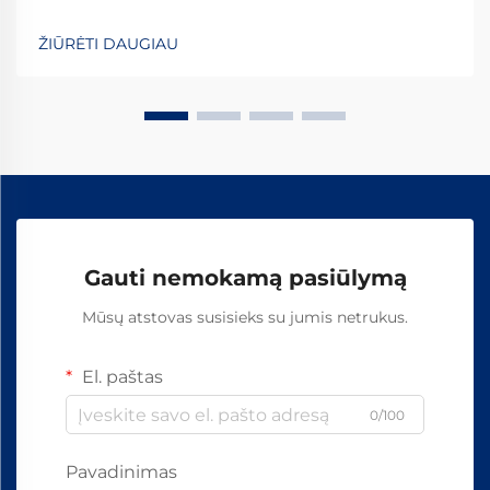
elementai yra kritiškai svarbūs užtikrinant
geležinkelių bėgių stabilumą ir saugumą kasdienėms
ŽIŪRĖTI DAUGIAU
operacijoms. Daugelis sistemų pasikliauja
standartinėmis detalėmis, įskaitant varžtus, veržles
ir...
Gauti nemokamą pasiūlymą
Mūsų atstovas susisieks su jumis netrukus.
El. paštas
0/100
Pavadinimas