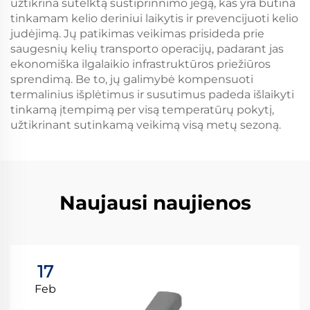
užtikrina sutelktą sustiprinnimo jėgą, kas yra būtina
tinkamam kelio deriniui laikytis ir prevencijuoti kelio
judėjimą. Jų patikimas veikimas prisideda prie
saugesnių kelių transporto operacijų, padarant jas
ekonomiška ilgalaikio infrastruktūros priežiūros
sprendimą. Be to, jų galimybė kompensuoti
termalinius išplėtimus ir susutimus padeda išlaikyti
tinkamą įtempimą per visą temperatūrų pokytį,
užtikrinant sutinkamą veikimą visą metų sezoną.
Naujausi naujienos
17
Feb