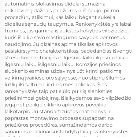
automatinis blokavimas didelai sumažina
reikalavimą dažnais priežiūros ir iš naujo įpilimo
procedūrų atlikimui, kas laikui bėgant sukelia
didelius sąnaudų taupymus. Rankenykštės yra labai
trunkios, jas gamina iš aukštos kokybės vilpžiedžio,
kuris išlaiko savo elastingumo savybes per metus
naudojimo. Jų dizainas apima tikslias apkrovos
pasiskirstymo charakteristikas, padedančias išvengti
stresų koncentracijos ir ilgesniu laiku ilgesniu laiku
ilgesniu laiku išilgesniu laiku. Korozijos priešinos
sluoksnio esminas uždavinys užtikrinti patikimą
veikimą įvairiose oro sąlygose, nuo stiprių šilumos
lūžlių iki šaltumo ir drėgmės aplinkos. Šios
rankenykštės taip pat siūlo puikią slenksties
priešinimosi gebėjimą, išlaikydamos savo vilpžiedžio
jėgą net po ilgo ciklinio apkrovos poveikio
laikotarpio. Jų standartizuotos matmenys ir
paprastas montavimo procesas supaprastina
priežiūros procedūras, sumažindamos darbo
sąnaudas ir laikinai sustabdytą laiką. Rankenykštės