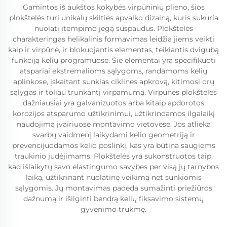
Gamintos iš aukštos kokybės virpūninių plieno, šios
plokštelės turi unikalų skilties apvalko dizainą, kuris sukuria
nuolatį įtempimo jėgą suspaudus. Plokštelės
charakteringas helikalinis formavimas leidžia jiems veikti
kaip ir virpūnė, ir blokuojantis elementas, teikiantis dvigubą
funkciją kelių programuose. Šie elementai yra specifikuoti
atspariai ekstremalioms sąlygoms, randamoms kelių
aplinkose, įskaitant sunkias ciklines apkrovą, kitimosi orų
sąlygas ir toliau trunkantį virpamumą. Virpūnės plokštelės
dažniausiai yra galvanizuotos arba kitaip apdorotos
korozijos atsparumo užtikrinimui, užtikrindamos ilgalaikį
naudojimą įvairiuose montavimo vietovėse. Jos atlieka
svarbų vaidmenį laikydami kelio geometriją ir
prevencijuodamos kelio poslinkį, kas yra būtina saugiems
traukinio judėjimams. Plokštelės yra sukonstruotos taip,
kad išlaikytų savo elastingumo savybes per visą jų tarnybos
laiką, užtikrinant nuolatinę veikimą net sunkiomis
sąlygomis. Jų montavimas padeda sumažinti priežiūros
dažnumą ir išilginti bendrą kelių fiksavimo sistemų
gyvenimo trukmę.