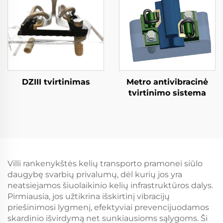
DZIII tvirtinimas
Metro antivibracinė
tvirtinimo sistema
Villi rankenykštės kelių transporto pramonei siūlo
daugybę svarbių privalumų, dėl kurių jos yra
neatsiejamos šiuolaikinio kelių infrastruktūros dalys.
Pirmiausia, jos užtikrina išskirtinį vibracijų
priešinimosi lygmenį, efektyviai prevencijuodamos
skardinio išvirdymą net sunkiausioms sąlygoms. Ši