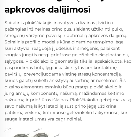
apkrovos dalijimosi
Spiralinis plokščiakojis inovatyvus dizainas įtvirtina
pažangias inžinerines principus, siekiant užtikrinti puikų
smegenų varžymo poveikį ir optimalią apkrovos dalijimą.
Spiralinis profilio modelis kūna dinaminę tempimo jėgą,
kuri aktyviai reaguoja į judesius ir smegenis, palaikant
saugias jungtis netgi griežtose geležinkelio eksploatacinių
sąlygose. Plokščiakolio geometrija tiksliai apskaičiuota, kad
paspaudimas būtų lygiai paskirstytas per kontaktinę
paviršių, prevencijuodama vietinę stresų koncentraciją,
kurios galėtų sukelti ankstyvą ausartinę ar nesėkmes. Šis
dizaino elementas esminiu būdu pratęs plokščiakolio ir
jungiamųjų komponentų našumą, mažindamas keitimo
dažnumą ir priežiūros išlaidas. Plokščiakolio gebėjimas visą
savo našumą laikyti stabilią sustiprino jėgą užtikrina
patikimą veikimą kritiniuose geležinkelio taikymuose, kur
sauga ir stabilumas yra pagrindiniai.