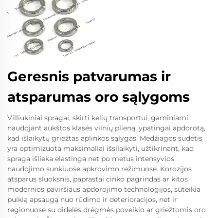
Geresnis patvarumas ir
atsparumas oro sąlygoms
Villiukiniai spragai, skirti kelių transportui, gaminiami
naudojant aukštos klasės vilnių plieną, ypatingai apdorotą,
kad išlaikytų griežtas aplinkos sąlygas. Medžiagos sudėtis
yra optimizuota maksimaliai išsilaikyti, užtikrinant, kad
spraga išlieka elastinga net po metus intensyvios
naudojimo sunkiuose apkrovimo režimuose. Korozijos
atsparus sluoksnis, paprastai cinko pagrindas ar kitos
modernios paviršiaus apdorojimo technologijos, suteikia
puikią apsaugą nuo rūdimo ir deterioracijos, net ir
regionuose su didelės drėgmės poveikio ar griežtomis oro