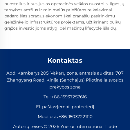
nuostolius ir susijusias operacinės veiklos nuostolis. Ilgas jų
tarnybos amžius ir minimalūs priežiūros reikalavimai
padaro šias spragus ekonomiškai pranašiu pasirinkimu
geležinkelio infrastruktūros projektams, užtikrinant puikų
grąžos investicijoms atlygį dėl mažintų lifecycle išlaidų.
Kontaktas
Add: Kambarys 205, Vakarų zona, antrasis aukštas, 707
Zhangyang Road, Kinija (Šanchajus) Pilotinė laisvosios
prekybos zona
Tel.:
+86-15937257616
El. paštas:
[email protected]
Mobilusis:
+86-15037221110
Autorių teisės © 2026 Yuerui International Trade