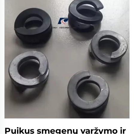
Puikus smegenų varžymo ir