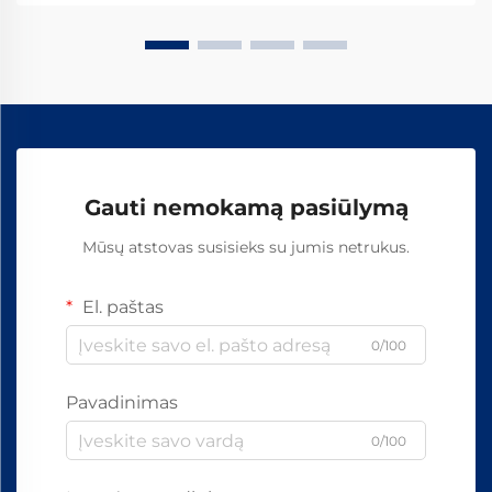
standartinėmis detalėmis, įskaitant varžtus, veržles
ir...
Gauti nemokamą pasiūlymą
Mūsų atstovas susisieks su jumis netrukus.
El. paštas
0/100
Pavadinimas
0/100