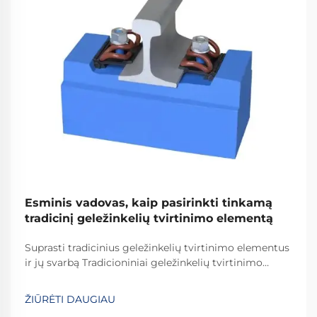
Esminis vadovas, kaip pasirinkti tinkamą
tradicinį geležinkelių tvirtinimo elementą
Suprasti tradicinius geležinkelių tvirtinimo elementus
ir jų svarbą Tradicioniniai geležinkelių tvirtinimo
elementai yra kritiškai svarbūs užtikrinant
geležinkelių bėgių stabilumą ir saugumą kasdienėms
ŽIŪRĖTI DAUGIAU
operacijoms. Daugelis sistemų pasikliauja