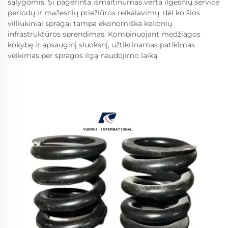
sąlygomis. Ši pagerinta išmaitinumas verta ilgesnių service
periodų ir mažesnių priežiūros reikalavimų, dėl ko šios
villiukiniai spragai tampa ekonomiška kelionių
infrastruktūros sprendimas. Kombinuojant medžiagos
kokybę ir apsauginį sluoksnį, užtikrinamas patikimas
veikimas per spragos ilgą naudojimo laiką.