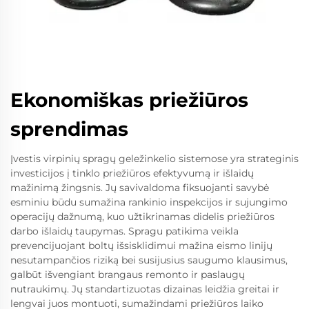
Ekonomiškas priežiūros
sprendimas
Įvestis virpinių spragų geležinkelio sistemose yra strateginis
investicijos į tinklo priežiūros efektyvumą ir išlaidų
mažinimą žingsnis. Jų savivaldoma fiksuojanti savybė
esminiu būdu sumažina rankinio inspekcijos ir sujungimo
operacijų dažnumą, kuo užtikrinamas didelis priežiūros
darbo išlaidų taupymas. Spragu patikima veikla
prevencijuojant boltų išsisklidimui mažina eismo linijų
nesutampančios riziką bei susijusius saugumo klausimus,
galbūt išvengiant brangaus remonto ir paslaugų
nutraukimų. Jų standartizuotas dizainas leidžia greitai ir
lengvai juos montuoti, sumažindami priežiūros laiko