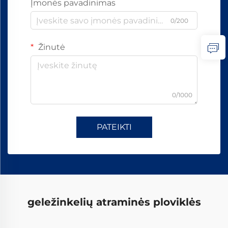
Įmonės pavadinimas
0/200
Žinutė
0/1000
PATEIKTI
geležinkelių atraminės ploviklės