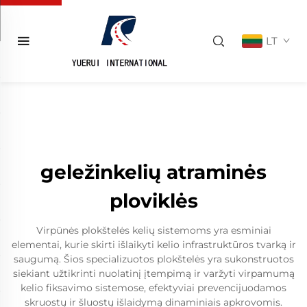
LT
geležinkelių atraminės
ploviklės
Virpūnės plokštelės kelių sistemoms yra esminiai
elementai, kurie skirti išlaikyti kelio infrastruktūros tvarką ir
saugumą. Šios specializuotos plokštelės yra sukonstruotos
siekiant užtikrinti nuolatinį įtempimą ir varžyti virpamumą
kelio fiksavimo sistemose, efektyviai prevencijuodamos
skruostų ir šluostų išlaidymą dinaminiais apkrovomis.