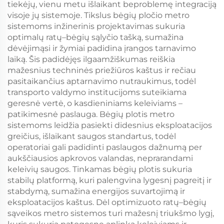
tiekėjų, vienu metu išlaikant beproblemę integraciją
visoje jų sistemoje. Tikslus bėgių pločio metro
sistemoms inžinerinis projektavimas sukuria
optimalų ratų–bėgių sąlyčio tašką, sumažina
dėvėjimąsi ir žymiai padidina įrangos tarnavimo
laiką. Šis padidėjęs ilgaamžiškumas reiškia
mažesnius techninės priežiūros kaštus ir rečiau
pasitaikančius aptarnavimo nutraukimus, todėl
transporto valdymo institucijoms suteikiama
geresnė vertė, o kasdieniniams keleiviams –
patikimesnė paslauga. Bėgių plotis metro
sistemoms leidžia pasiekti didesnius eksploatacijos
greičius, išlaikant saugos standartus, todėl
operatoriai gali padidinti paslaugos dažnumą per
aukščiausios apkrovos valandas, neprarandami
keleivių saugos. Tinkamas bėgių plotis sukuria
stabilų platformą, kuri palengvina lygesnį pagreitį ir
stabdymą, sumažina energijos suvartojimą ir
eksploatacijos kaštus. Dėl optimizuoto ratų–bėgių
sąveikos metro sistemos turi mažesnį triukšmo lygį,