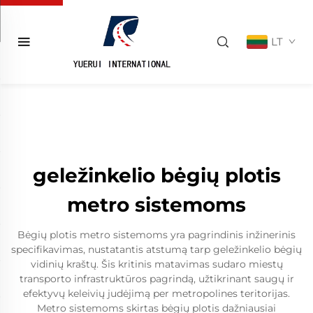
LT
geležinkelio bėgių plotis
metro sistemoms
Bėgių plotis metro sistemoms yra pagrindinis inžinerinis
specifikavimas, nustatantis atstumą tarp geležinkelio bėgių
vidinių kraštų. Šis kritinis matavimas sudaro miestų
transporto infrastruktūros pagrindą, užtikrinant saugų ir
efektyvų keleivių judėjimą per metropolines teritorijas.
Metro sistemoms skirtas bėgių plotis dažniausiai