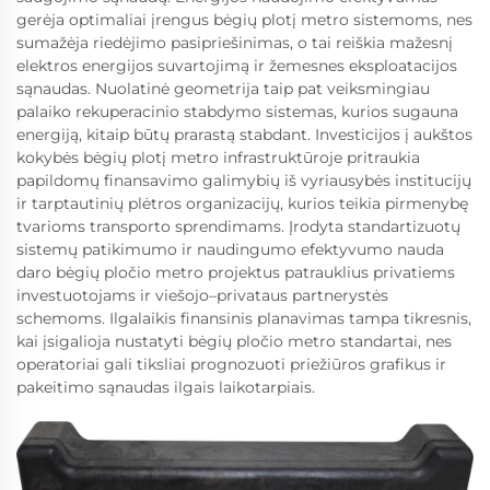
gerėja optimaliai įrengus bėgių plotį metro sistemoms, nes
sumažėja riedėjimo pasipriešinimas, o tai reiškia mažesnį
elektros energijos suvartojimą ir žemesnes eksploatacijos
sąnaudas. Nuolatinė geometrija taip pat veiksmingiau
palaiko rekuperacinio stabdymo sistemas, kurios sugauna
energiją, kitaip būtų prarastą stabdant. Investicijos į aukštos
kokybės bėgių plotį metro infrastruktūroje pritraukia
papildomų finansavimo galimybių iš vyriausybės institucijų
ir tarptautinių plėtros organizacijų, kurios teikia pirmenybę
tvarioms transporto sprendimams. Įrodyta standartizuotų
sistemų patikimumo ir naudingumo efektyvumo nauda
daro bėgių pločio metro projektus patrauklius privatiems
investuotojams ir viešojo–privataus partnerystės
schemoms. Ilgalaikis finansinis planavimas tampa tikresnis,
kai įsigalioja nustatyti bėgių pločio metro standartai, nes
operatoriai gali tiksliai prognozuoti priežiūros grafikus ir
pakeitimo sąnaudas ilgais laikotarpiais.