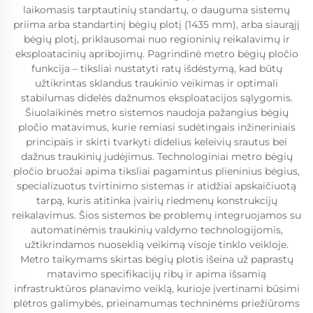
laikomasis tarptautinių standartų, o dauguma sistemų
priima arba standartinį bėgių plotį (1435 mm), arba siaurąjį
bėgių plotį, priklausomai nuo regioninių reikalavimų ir
eksploatacinių apribojimų. Pagrindinė metro bėgių pločio
funkcija – tiksliai nustatyti ratų išdėstymą, kad būtų
užtikrintas sklandus traukinio veikimas ir optimali
stabilumas didelės dažnumos eksploatacijos sąlygomis.
Šiuolaikinės metro sistemos naudoja pažangius bėgių
pločio matavimus, kurie remiasi sudėtingais inžineriniais
principais ir skirti tvarkyti didelius keleivių srautus bei
dažnus traukinių judėjimus. Technologiniai metro bėgių
pločio bruožai apima tiksliai pagamintus plieninius bėgius,
specializuotus tvirtinimo sistemas ir atidžiai apskaičiuotą
tarpą, kuris atitinka įvairių riedmenų konstrukcijų
reikalavimus. Šios sistemos be problemų integruojamos su
automatinėmis traukinių valdymo technologijomis,
užtikrindamos nuoseklią veikimą visoje tinklo veikloje.
Metro taikymams skirtas bėgių plotis išeina už paprastų
matavimo specifikacijų ribų ir apima išsamią
infrastruktūros planavimo veiklą, kurioje įvertinami būsimi
plėtros galimybės, prieinamumas techninėms priežiūroms