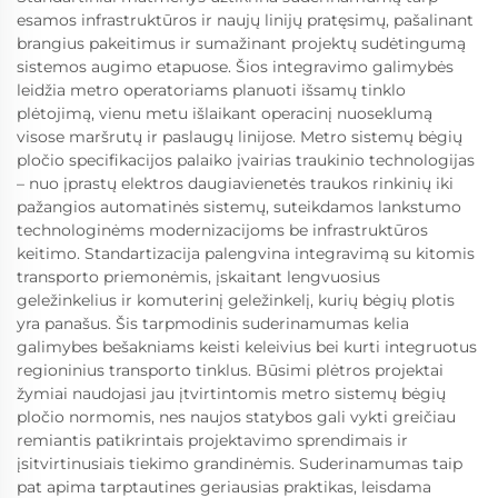
esamos infrastruktūros ir naujų linijų pratęsimų, pašalinant
brangius pakeitimus ir sumažinant projektų sudėtingumą
sistemos augimo etapuose. Šios integravimo galimybės
leidžia metro operatoriams planuoti išsamų tinklo
plėtojimą, vienu metu išlaikant operacinį nuoseklumą
visose maršrutų ir paslaugų linijose. Metro sistemų bėgių
pločio specifikacijos palaiko įvairias traukinio technologijas
– nuo įprastų elektros daugiavienetės traukos rinkinių iki
pažangios automatinės sistemų, suteikdamos lankstumo
technologinėms modernizacijoms be infrastruktūros
keitimo. Standartizacija palengvina integravimą su kitomis
transporto priemonėmis, įskaitant lengvuosius
geležinkelius ir komuterinį geležinkelį, kurių bėgių plotis
yra panašus. Šis tarpmodinis suderinamumas kelia
galimybes bešakniams keisti keleivius bei kurti integruotus
regioninius transporto tinklus. Būsimi plėtros projektai
žymiai naudojasi jau įtvirtintomis metro sistemų bėgių
pločio normomis, nes naujos statybos gali vykti greičiau
remiantis patikrintais projektavimo sprendimais ir
įsitvirtinusiais tiekimo grandinėmis. Suderinamumas taip
pat apima tarptautines geriausias praktikas, leisdama