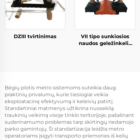
DZIII tvirtinimas
VII tipo sunkiosios
naudos geležinkelio
tvirtinimo sistema
Bėgių plotis metro sistemoms suteikia daug
praktinių privalumų, kurie tiesiogiai veikia
eksploatacinę efektyvumą ir keleivių patirtį.
Standartiniai matmenys užtikrina nuoseklią
traukinių veikimą visoje tinklo teritorijoje, pašalinant
suderinamumo problemas tarp skirtingų riedamojo
parko gamintojų. Ši standartizacija leidžia metro
operatoriams įsigyti transporto priemones iš kelių