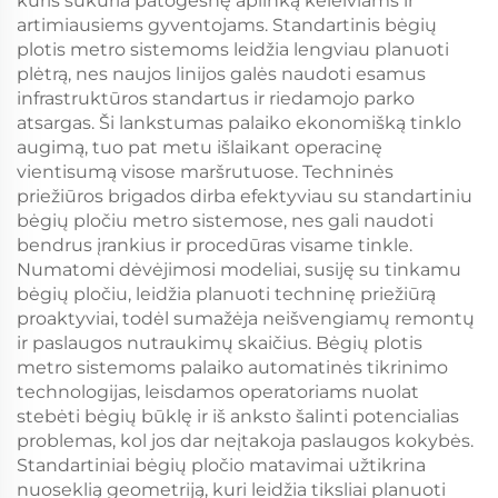
kuris sukuria patogesnę aplinką keleiviams ir
artimiausiems gyventojams. Standartinis bėgių
plotis metro sistemoms leidžia lengviau planuoti
plėtrą, nes naujos linijos galės naudoti esamus
infrastruktūros standartus ir riedamojo parko
atsargas. Ši lankstumas palaiko ekonomišką tinklo
augimą, tuo pat metu išlaikant operacinę
vientisumą visose maršrutuose. Techninės
priežiūros brigados dirba efektyviau su standartiniu
bėgių pločiu metro sistemose, nes gali naudoti
bendrus įrankius ir procedūras visame tinkle.
Numatomi dėvėjimosi modeliai, susiję su tinkamu
bėgių pločiu, leidžia planuoti techninę priežiūrą
proaktyviai, todėl sumažėja neišvengiamų remontų
ir paslaugos nutraukimų skaičius. Bėgių plotis
metro sistemoms palaiko automatinės tikrinimo
technologijas, leisdamos operatoriams nuolat
stebėti bėgių būklę ir iš anksto šalinti potencialias
problemas, kol jos dar neįtakoja paslaugos kokybės.
Standartiniai bėgių pločio matavimai užtikrina
nuoseklią geometriją, kuri leidžia tiksliai planuoti