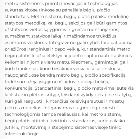
metro sistemoms priimti inovacijas ir technologijas,
sukurtas kitose rinkose su panašiais bėgių pločio
standartais. Metro sistemų bėgių plotis palaiko modulinę
statybos metodiką, kai bėgių sekcijos gali būti gamintos
užstatybos vietos sąlygomis ir greitai montuojamos,
sumažinant statybos laiką ir mažindamos trukdžius
esamoms veikloms. Integravimo galimybės taip pat apima
priežiūros įrenginius ir depo veiklą, kur standartinis metro
bėgių plotis leidžia efektyviai judėti ir aptarnauti traukinius
keliomis linijomis vienu metu. Riedmenų gamintojai gali
kurti traukinius, kurie bešakniai veikia visose tinkluose,
naudojančiuose bendrą metro bėgių pločio specifikaciją,
todėl sumažėja įsigijimo išlaidos ir didėja tiekėjų
konkurencija. Standartiniai bėgių pločio matavimai suteikia
lankstumo plėtros srityje, leisdami vykdyti etapinę statybą,
kuri gali reaguoti į kintančius keleivių srautus ir miestų
plėtros modelius. Integravimas su „protingo miesto“
technologijomis tampa realiausias, kai metro sistemų
bėgių plotis atitinka įtvirtintus standartus, kurie palaiko
jutiklių montavimą ir stebėjimo sistemas visoje tinklo
infrastruktūroje.