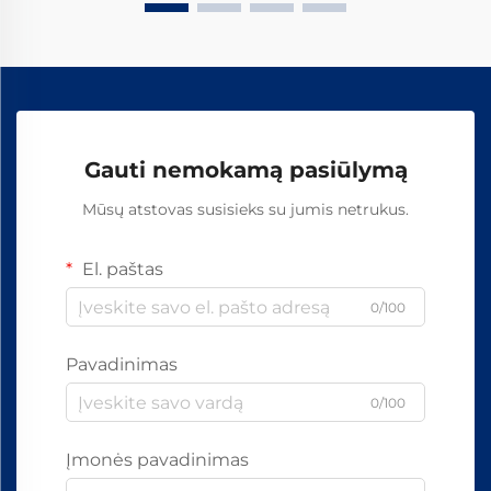
Gauti nemokamą pasiūlymą
Mūsų atstovas susisieks su jumis netrukus.
El. paštas
0/100
Pavadinimas
0/100
Įmonės pavadinimas