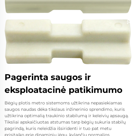
Pagerinta saugos ir
eksploatacinė patikimumo
Bėgių plotis metro sistemoms užtikrina nepasiekiamas
saugos naudas dėka tikslaus inžinerinio sprendimo, kuris
užtikrina optimalią traukinio stabilumą ir keleivių apsaugą.
Tiksliai apskaičiuotas atstumas tarp bėgių sukuria stabilų
pagrindą, kuris neleidžia išsiridenti ir tuo pat metu
prisitaiko prie dinaminių jėgų, kylančių normalios