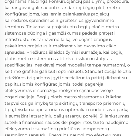
organams naudinga konkuruojančių pasiūlymų procedūra,
kai rangovai gali naudoti standartinį bėgių plotį metro
konfigūracijoms, kas lemia palankesnius projektų
kainodaros sprendimus ir greitesnius įgyvendinimo
terminus. Tinkamai suprojektuoto bėgių pločio metro
sistemose būdinga ilgaamžiškumas padeda pratęsti
infrastruktūros tarnavimo laiką, vėluojant brangius
pakeitimo projektus ir mažinant viso gyvavimo ciklo
sąnaudas. Priežiūros išlaidos žymiai sumažėja, kai bėgių
plotis metro sistemoms atitinka tiksliai nustatytas
specifikacijas, nes dėvėjimosi modeliai tampa numatomi, o
keitimo grafikai gali būti optimizuoti. Standartizacija leidžia
priežiūros brigadoms įgyti specializuotą patirtį dirbant su
paplitusiomis konfigūracijomis, todėl pagerėja
efektyvumas ir sumažėja mokymo sąnaudos visoje
organizacijoje. Bėgių plotis metro sistemoms užtikrina
tarpveikos galimybę tarp skirtingų transporto priemonių
tipų, leisdama operatoriams optimaliai naudoti savo parką
ir sumažinti atsarginių dalių atsargų poreikį. Ši lankstumas
suteikia finansinės naudos dėl pagerintos turto naudojimo
efektyvumo ir sumažintų priežiūros komponentų
saugojimo sąnaudų. Energijos naudojimo efektyvumas