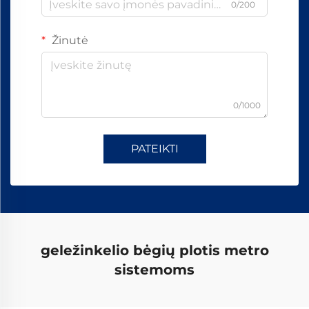
0/200
Žinutė
0/1000
PATEIKTI
geležinkelio bėgių plotis metro
sistemoms