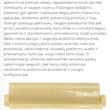
apkrovimus pikiniais laikais, nepažeisdama konstrukcinės
vientisumo ar saugos rezervų. Pažangios stebėjimo
sistemos gali aptikti mažiausias bėgių pločio matavimų
paklaidas, leisdamos atlikti prevencinę priežiūrą ir taip
išvengti paslaugų pertraukų. Saugos pranašumai taip pat
plinta į priežiūros personalą, kuris dirba su numatyta bėgių
geometrija ir standartinėmis procedūromis, todėl sumažėja
darbo vietos pavojai ir pagerėja priežiūros efektyvumas.
Metro sistemų bėgių plotis palaiko avarinės reakcijos
protokolus, užtikrindamas nuoseklų platformų aukštį ir
prieinamumo funkcijas visoje tinklo teritorijoje. Ši
standartizacija užtikrina, kad avarinės tarnybos galėtų
veiksmingai reaguoti į bet kurią vietą sistemoje,
naudodamos pažįstamas procedūras ir įrangos
konfigūracijas.