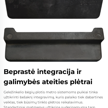
Beprastė integracija ir
galimybės ateities plėtrai
Geležinkelio bėgių plotis metro sistemoms puikiai tinka
užtikrinti bešaknį integravimą, kuris palaiko tiek dabartines
veiklas, tiek būsimų tinklo plėtros reikalavimus.
Standartiniai matmenys užtikrina suderinamumą tarp