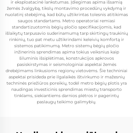
ir eksploatacinė lankstumas. Įdiegimas apima išsamią
žemės žvalgybą, tikslų montavimo procedūrų vykdymą ir
nuolatinį stebėjimą, kad būtų užtikrintas tolesnis atitikimas
saugos standartams. Metro operatoriai remiasi
standartizuotomis bėgių pločio specifikacijomis, kad
išlaikytų tarpusavio suderinamumą tarp skirtingų traukinių
rinkinių, tuo pat metu užtikrindami keleivių komfortą ir
sistemos patikimumą. Metro sistemų bėgių pločio
inžinerinis sprendimas apima tokius veiksnius kaip
šiluminis išsiplėtimas, konstrukcijos apkrovos
pasiskirstymas ir seismologiniai aspektai žemės
drebėjimams linkusioms regionų vietovėms. Šie techniniai
aspektai prisideda prie ilgalaikės ištvirkumo ir mažesnių
techninės priežiūros poreikių, todėl metro bėgių plotis yra
naudingas investicinis sprendimas miestų transporto
tinklams, siekiantiems darnios plėtros ir pagerintų
paslaugų teikimo galimybių.