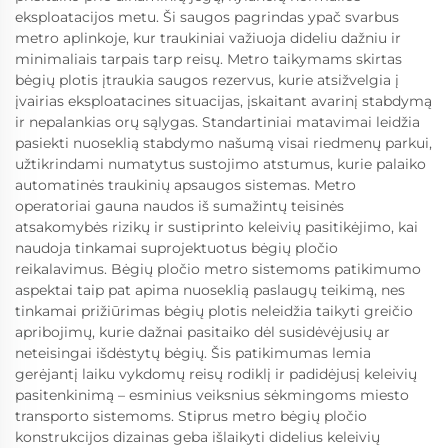
eksploatacijos metu. Ši saugos pagrindas ypač svarbus
metro aplinkoje, kur traukiniai važiuoja dideliu dažniu ir
minimaliais tarpais tarp reisų. Metro taikymams skirtas
bėgių plotis įtraukia saugos rezervus, kurie atsižvelgia į
įvairias eksploatacines situacijas, įskaitant avarinį stabdymą
ir nepalankias orų sąlygas. Standartiniai matavimai leidžia
pasiekti nuoseklią stabdymo našumą visai riedmenų parkui,
užtikrindami numatytus sustojimo atstumus, kurie palaiko
automatinės traukinių apsaugos sistemas. Metro
operatoriai gauna naudos iš sumažintų teisinės
atsakomybės rizikų ir sustiprinto keleivių pasitikėjimo, kai
naudoja tinkamai suprojektuotus bėgių pločio
reikalavimus. Bėgių pločio metro sistemoms patikimumo
aspektai taip pat apima nuoseklią paslaugų teikimą, nes
tinkamai prižiūrimas bėgių plotis neleidžia taikyti greičio
apribojimų, kurie dažnai pasitaiko dėl susidėvėjusių ar
neteisingai išdėstytų bėgių. Šis patikimumas lemia
gerėjantį laiku vykdomų reisų rodiklį ir padidėjusį keleivių
pasitenkinimą – esminius veiksnius sėkmingoms miesto
transporto sistemoms. Stiprus metro bėgių pločio
konstrukcijos dizainas geba išlaikyti didelius keleivių