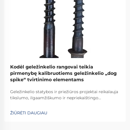
Kodėl geležinkelio rangovai teikia
pirmenybę kalibruotiems geležinkelio „dog
spike“ tvirtinimo elementams
Geležinkelio statybos ir priežiūros projektai reikalauja
tikslumo, ilgaamžiškumo ir nepriekaištingo
patikimumo kiekvieno naudojamo komponento. Tarp
svarbiausių elementų, tvirtinančių bėgius prie šпалų,
ŽIŪRĖTI DAUGIAU
apdailinti geležinkelio vinys išsiskiria kaip...