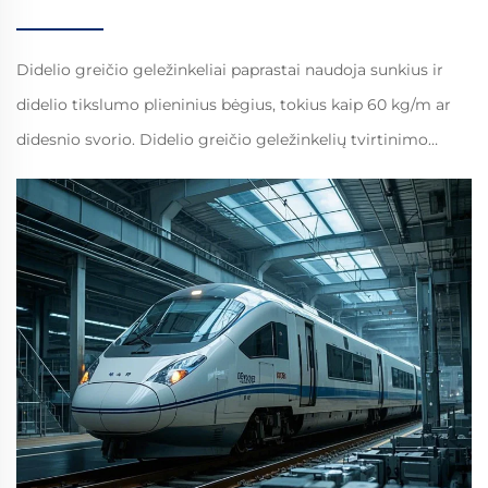
Didelio greičio geležinkeliai paprastai naudoja sunkius ir
didelio tikslumo plieninius bėgius, tokius kaip 60 kg/m ar
didesnio svorio. Didelio greičio geležinkelių tvirtinimo
sistemos yra sudėtingesnės ir kompleksiškesnės.
Pavyzdžiui, IV tipo ir V tipo elast...