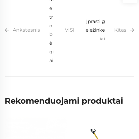
e
tr
Įprasti g
o
Ankstesnis
VISI
eležinke
Kitas
b
liai
ė
gi
ai
Rekomenduojami produktai