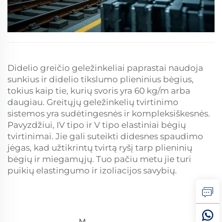
Didelio greičio geležinkeliai paprastai naudoja
sunkius ir didelio tikslumo plieninius bėgius,
tokius kaip tie, kurių svoris yra 60 kg/m arba
daugiau. Greitųjų geležinkelių tvirtinimo
sistemos yra sudėtingesnės ir kompleksiškesnės.
Pavyzdžiui, IV tipo ir V tipo elastiniai bėgių
tvirtinimai. Jie gali suteikti didesnes spaudimo
jėgas, kad užtikrintų tvirtą ryšį tarp plieninių
bėgių ir miegamųjų. Tuo pačiu metu jie turi
puikių elastingumo ir izoliacijos savybių.
M