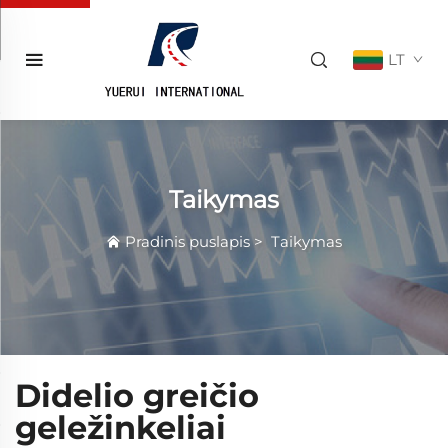
LT
Taikymas
Pradinis puslapis
>
Taikymas
Didelio greičio
geležinkeliai