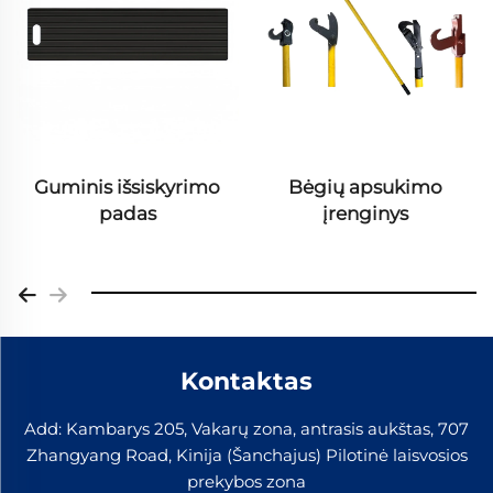
Guminis išsiskyrimo
Bėgių apsukimo
padas
įrenginys
Kontaktas
Add: Kambarys 205, Vakarų zona, antrasis aukštas, 707
Zhangyang Road, Kinija (Šanchajus) Pilotinė laisvosios
prekybos zona