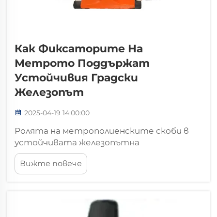
Как Фиксаторите На
Метрото Поддържат
Устойчивия Градски
Железопът
2025-04-19 14:00:00
Ролята на метрополиенските скоби в
устойчивата железопътна
инфраструктура. Издръжливост и дълъг
Вижте повече
живот на релсовите системи. Малко
известните метрополиенски скоби
всъщност правят доста за
поддържането на релсовите системи
стабилни с течение на времето в