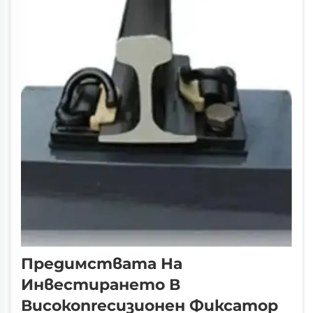
нашите железопътни мрежи.
Проектирани са така, че да поемат
товарите...
Предимствата На
Инвестирането В
Високопrecизионен Фиксатор