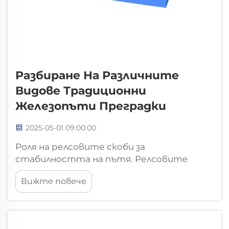
Разбиране На Различните
Видове Традиционни
Железопъти Преградки
2025-05-01 09:00:00
Роля на релсовите скоби за
стабилността на пътя. Релсовите
скоби имат наистина важна роля за
Вижте повече
поддържането на стабилността и
безопасността на железопътните
линии. Тези малки, но издръжливите
части по същество осигуряват