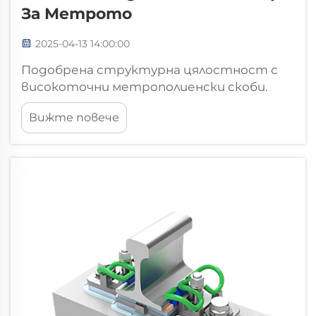
За Метрото
2025-04-13 14:00:00
Подобрена структурна цялостност с
високоточни метрополиенски скоби.
Основни компоненти, осигуряващи
Вижте повече
стабилност на релсите. Скобите,
използвани в метрополиенските релси,
са от съществено значение за
поддържането на стабилност, тъй
като разпределят тежестта към
различни части, включително...