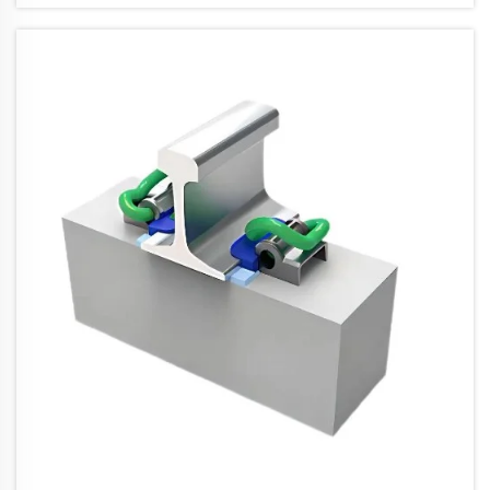
железопътни системи за завързване
предимно използваха прости дизайни и
основни материали, защото се
фокусираха върху изпълнението на
задачата без честни повреди...