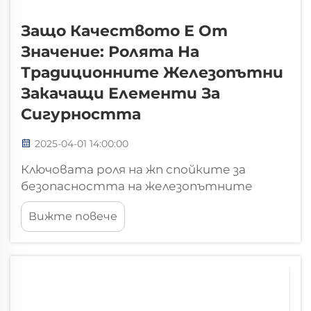
Защо Качеството Е От
Значение: Ролята На
Традиционните Железопътни
Закачащи Елементи За
Сигурността
2025-04-01 14:00:00
Ключовата роля на жп спойките за
безопасността на железопътните
линии. Как жп спойките
Вижте повече
предотвратяват изместването на
релсите. Жп спойките имат основна
роля за осигуряване на безопасност и
стабилност на железопътните линии,
като свързват релсите с дървените
или бетонните шини под тях...