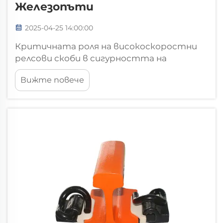
Железопъти
2025-04-25 14:00:00
Критичната роля на високоскоростни
релсови скоби в сигурността на
железопътните линии. Устойчивост на
Вижте повече
вибрации при екстремни работни
условия. Когато високоскоростните
влакове ускоряват и спират бързо, те
създават сериозни вибрации, които с
течение на времето оказват натиск
върху железопътните линии...