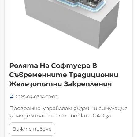
Ролята На Софтуера В
Съвременните Традиционни
Железопътни Закрепления
2025-04-07 14:00:00
Програмно-управляем дизайн и симулация
за моделиране на жп спойки с CAD за
прецизно инженерство на спойки.
Вижте повече
Напреднахналото моделиране с CAD е