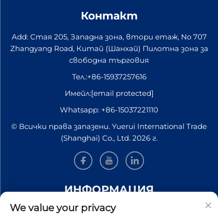
Контакт
Add: Стая 205, Западна зона, втори етаж, No 707
Zhangyang Road, Китай (Шанхай) Пилотна зона за
свободна търговия
Тел.:
+86-15937257616
Имейл:
[email protected]
Whatsapp:
+86-15037221110
© Всички права запазени. Yuerui International Trade
(Shanghai) Co., Ltd. 2026 г.
ИНФОРМАЦИЯ
We value your privacy
Запишете се, за да получавате нашия седмичен