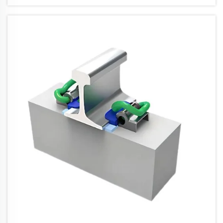
променило подхода при прецизната
работа с жп спойки. Правилният
софтуер гарантира съвместимостта
на компонентите и осигурява
ефективно изпълнение на задачите...