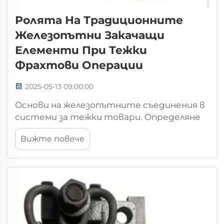
Ролята На Традиционните
Железопътни Закачащи
Елементи При Тежки
Фрахтови Операции
2025-05-13 09:00:00
Основи на железопътните съединения в
системи за тежки товари. Определяне
на железопътни съединения и техните
Вижте повече
основни компоненти. Железопътните
съединения държат всичко заедно,
осигурявайки здраво прикрепване на
релсите към шините, така че да
останат подравнени, въпреки всички
видове тежки натоварвания...