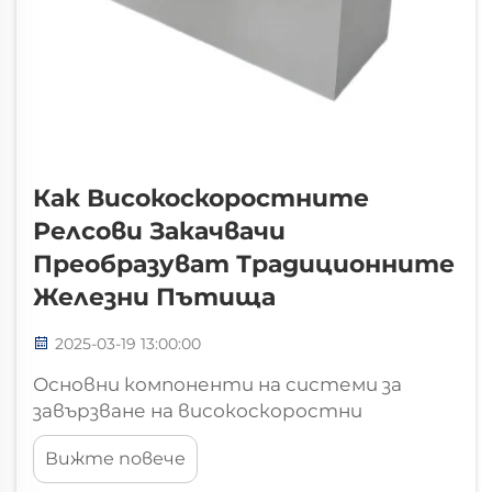
Как Високоскоростните
Релсови Закачвачи
Преобразуват Традиционните
Железни Пътища
2025-03-19 13:00:00
Основни компоненти на системи за
завързване на високоскоростни
железопътни линии. Класически срещу
Вижте повече
модерни принципи на дизайн на
завъртанията. Традиционните