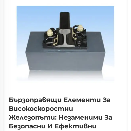
релсите да са заключени върху
дървените или бетонните шини,
предотвратявайки тяхното
изместване...
Бързоправящи Елементи За
Високоскоростни
Железопъти: Незаменими За
Безопасни И Ефективни