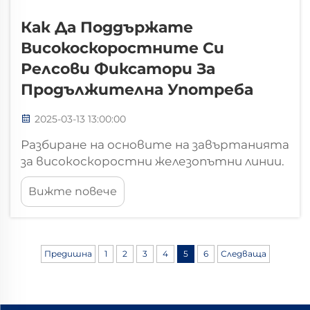
Как Да Поддържате
Високоскоростните Си
Релсови Фиксатори За
Продължителна Употреба
2025-03-13 13:00:00
Разбиране на основите на завъртанията
за високоскоростни железопътни линии.
Компоненти на системи за завързване на
Вижте повече
железопътни линии. Една добра система
за завързване на железопътни линии
включва няколко ключови компонента,
които работят заедно – шини, клипове и
Предишна
1
2
3
4
5
6
Следваща
болтове, всички изработени така, че да
издържат сериозното напрежение от
високоскоростни влакове...