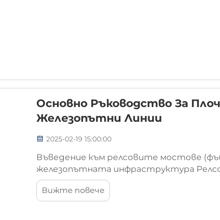
Основно Ръководство За Плоч
Железопътни Линии
2025-02-19 15:00:00
Въведение към релсовите мостове (фъ
железопътната инфраструктура Релс
наистина важни компоненти на всяка 
Вижте повече
те свързват две части от релса заедно
движат гладко от един участък към друг