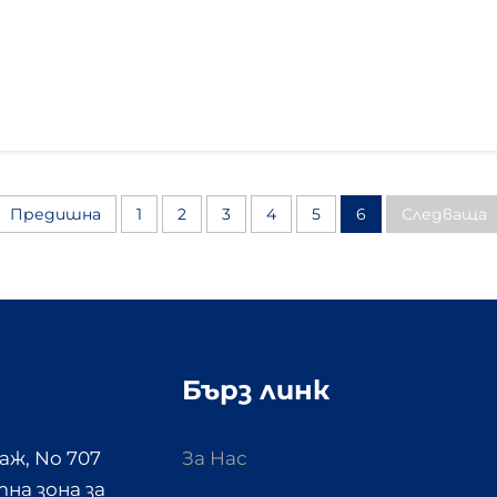
Предишна
1
2
3
4
5
6
Следваща
Бърз линк
аж, No 707
За Нас
на зона за