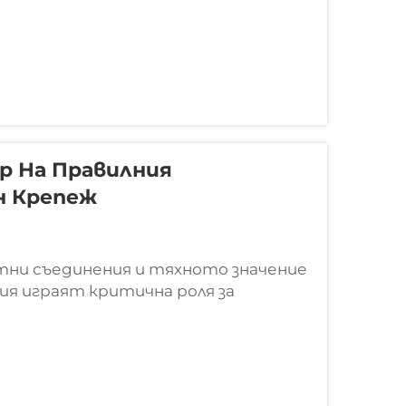
р На Правилния
н Крепеж
тни съединения и тяхното значение
я играят критична роля за
лезопътните линии в ежедневната
еми разчитат на стандартни
...