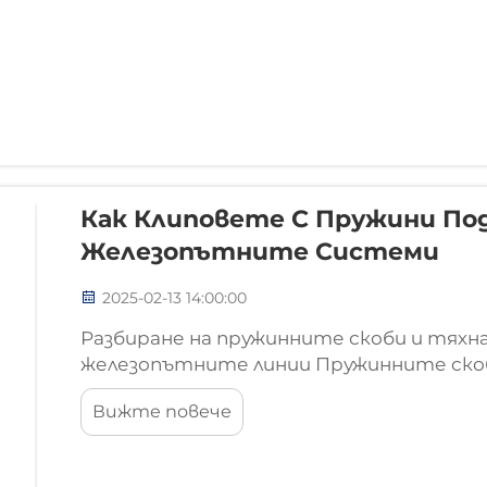
Как Клиповете С Пружини По
Железопътните Системи
2025-02-13 14:00:00
Разбиране на пружинните скоби и тяхн
железопътните линии Пружинните ско
съединителни елементи, които осигур
Вижте повече
да не се движат при натоварване. Без
всичко на мястото му...