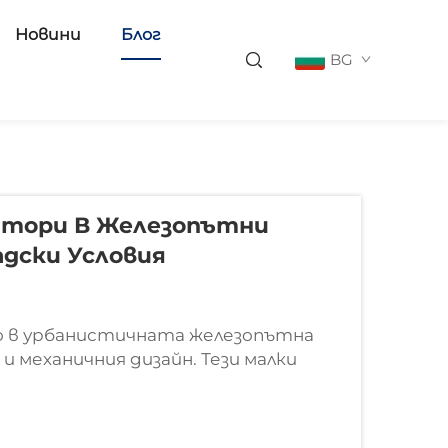
Новини
Блог
BG
атори В Железопътни
адски Условия
о в урбанистичната железопътна
 механичния дизайн. Тези малки
глед да изглеждат незначителни, но
илността и безопасността на
ема...