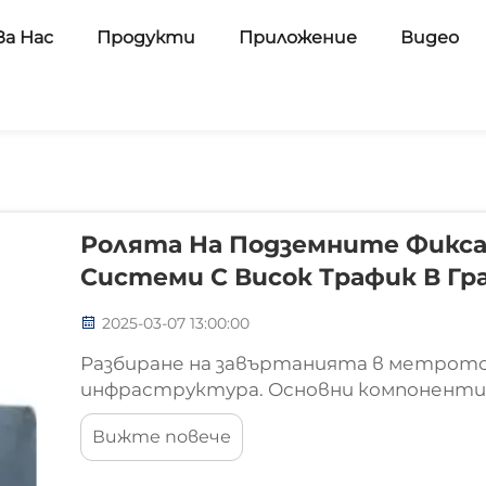
За Нас
Продукти
Приложение
Видео
Ролята На Подземните Фикс
Системи С Висок Трафик В Гр
2025-03-07 13:00:00
Разбиране на завъртанията в метрот
инфраструктура. Основни компоненти и
завъртания в метрото може на пръв по
Вижте повече
всъщност именно те осигуряват стаб
цялата урбанистична железопътна сист