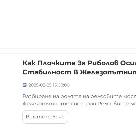
Как Плочките За Риболов Ос
Стабилност В Железопътни
2025-02-25 15:00:00
Разбиране на ролята на релсовите мо
железопътните системи Релсовите м
жизненоважна роля в железопътните л
Вижте повече
отделните релси. Тези метални пръти
гъвкавост на железопътните системи,
движение. Когато температур...