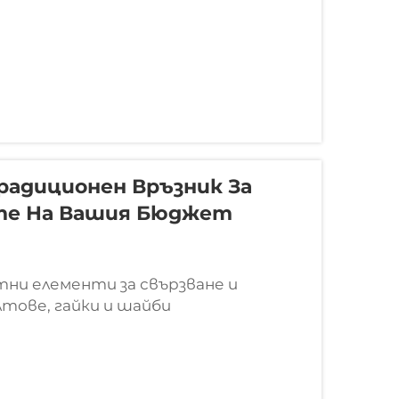
радиционен Връзник За
те На Вашия Бюджет
тни елементи за свързване и
тове, гайки и шайби
за свързване, съставени от
за поддържането на цялостността на
 извършват по-голямата част от...