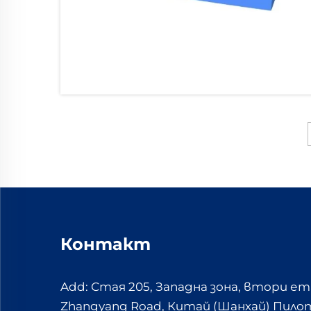
Контакт
Add: Стая 205, Западна зона, втори ет
Zhangyang Road, Китай (Шанхай) Пилот