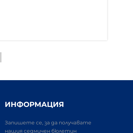
ИНФОРМАЦИЯ
Запишете се, за да получавате
нашия седмичен бюлетин