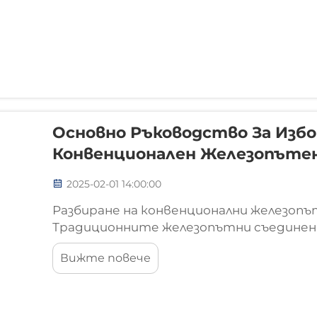
Основно Ръководство За Избо
Конвенционален Железопъте
2025-02-01 14:00:00
Разбиране на конвенционални железопъ
Традиционните железопътни съединени
стабилността и безопасността на же
Вижте повече
оперативна употреба. Повечето сист
компоненти, включващи болтове, гайки и