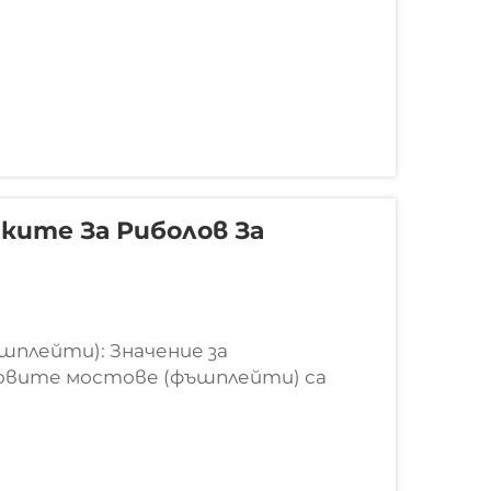
ките За Риболов За
шплейти): Значение за
овите мостове (фъшплейти) са
железопътна система. По същество
, така че влаковете могат да се
 без прекъсване...