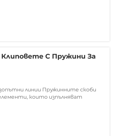
 Клиповете С Пружини За
езопътни линии Пружинните скоби
елементи, които изпълняват
 по целия свят. Те осигуряват
 че всичко да остане на
тези скоби ефективни...