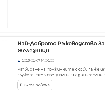
Най-Доброто Ръководство За
Железници
2025-02-07 14:00:00
Разбиране на пружинните скоби за жел
служат като специални съединителни 
ключова роля в железопътните системи
Вижте повече
правилното фиксиране на релсите, така
първоначалното си място. Какво прави 