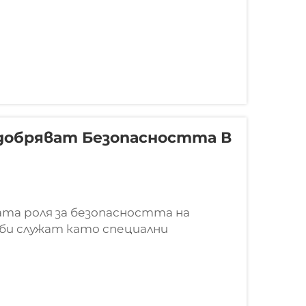
добряват Безопасността В
ата роля за безопасността на
би служат като специални
яват релсите към шините, така че
 тези малки елементи, които държат