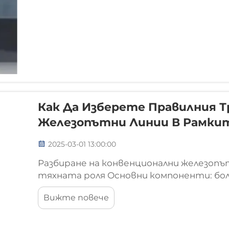
Как Да Изберете Правилния Т
Железопътни Линии В Рамки
2025-03-01 13:00:00
Разбиране на конвенционални железопъ
тяхната роля Основни компоненти: бол
Традиционните железопътни елементи 
Вижте повече
болтове, гайки и шайби, са критични 
железопътните линии. Самите болтове