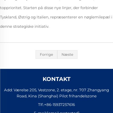
topprioritet. Starten på disse nye linjer, der forbinder
Tyskland, Østrig og Italien, repræsenterer en nøglemilepæl i
denne strategiske initiativ.
Forrige
Næste
KONTAKT
Add: Værelse 205, Vestzone, 2. etage, nr. 707 Zhangyang
Road, Kina (Shanghai) Pilot frihandelszone
Tlf.:
+86-15937257616