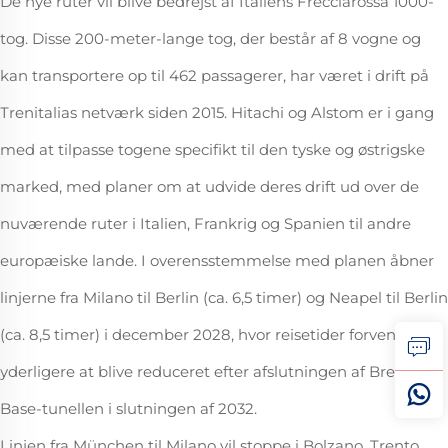
De nye ruter vil blive bedrejst af Italiens Frecciarossa 1000-
tog. Disse 200-meter-lange tog, der består af 8 vogne og
kan transportere op til 462 passagerer, har været i drift på
Trenitalias netværk siden 2015. Hitachi og Alstom er i gang
med at tilpasse togene specifikt til den tyske og østrigske
marked, med planer om at udvide deres drift ud over de
nuværende ruter i Italien, Frankrig og Spanien til andre
europæiske lande. I overensstemmelse med planen åbner
linjerne fra Milano til Berlin (ca. 6,5 timer) og Neapel til Berlin
(ca. 8,5 timer) i december 2028, hvor reisetider forventes
yderligere at blive reduceret efter afslutningen af Brenner
Base-tunellen i slutningen af 2032.
Linjen fra München til Milano vil stoppe i Bolzano, Trento,