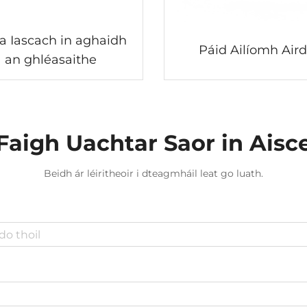
a Iascach in aghaidh
Páid Ailíomh Air
an ghléasaithe
Faigh Uachtar Saor in Aisc
Beidh ár léiritheoir i dteagmháil leat go luath.