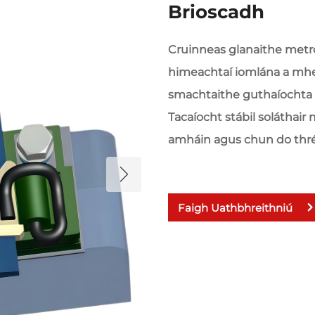
Brioscadh
Cruinneas glanaithe metr
himeachtaí iomlána a mhe
smachtaithe guthaíochta ia
Tacaíocht stábil solátha
amháin agus chun do thré
Faigh Uathbhreithniú