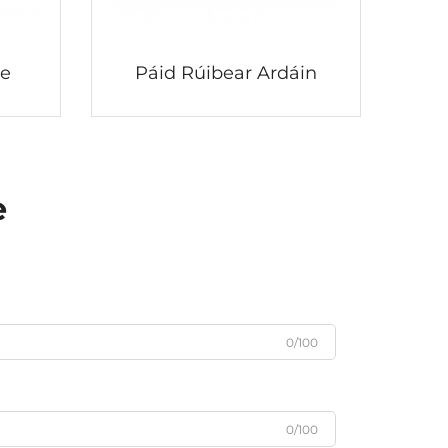
de
Páid Rúibear Ardáin
e
0/100
0/100