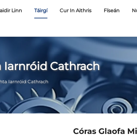
idir Linn
Táirgí
Cur In Aithris
Físeán
N
 Iarnróid Cathrach
hta Iarnróid Cathrach
Córas Glaofa M