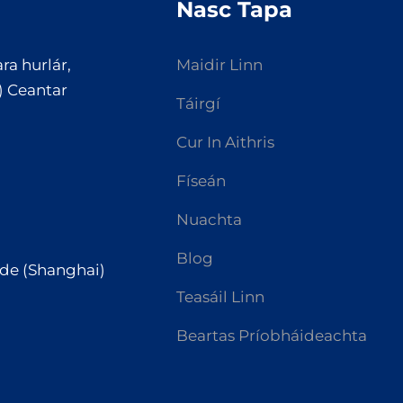
Nasc Tapa
ra hurlár,
Maidir Linn
) Ceantar
Táirgí
Cur In Aithris
Físeán
Nuachta
Blog
ade (Shanghai)
Teasáil Linn
Beartas Príobháideachta