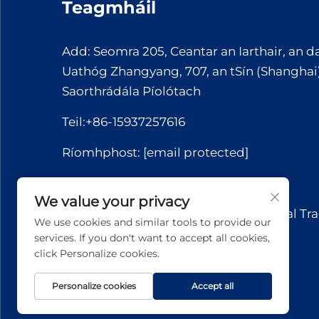
Teagmháil
Add: Seomra 205, Ceantar an Iarthair, an da
Uathóg Zhangyang, 707, an tSín (Shanghai
Saorthrádála Píolótach
Teil:
+86-15937257616
Ríomhphost:
[email protected]
WhatsApp:
+86-15037221110
We value your privacy
Cóipcheart © 2026 Yuerui International Tr
We use cookies and similar tools to provide our
Co., Ltd.. Gach ceart ar fáil.
services. If you don't want to accept all cookies,
click Personalize cookies.
Personalize cookies
Accept all