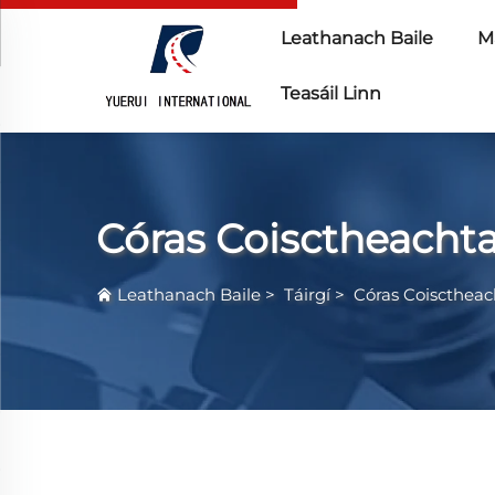
Leathanach Baile
Ma
Teasáil Linn
Córas Coisctheachta
Leathanach Baile
>
Táirgí
>
Córas Coisctheac