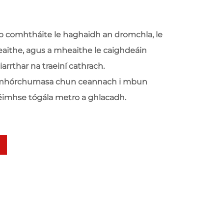
o comhtháite le haghaidh an dromchla, le
aithe, agus a mheaithe le caighdeáin
rrthar na traeiní cathrach.
ir mhórchumasa chun ceannach i mbun
imhse tógála metro a ghlacadh.