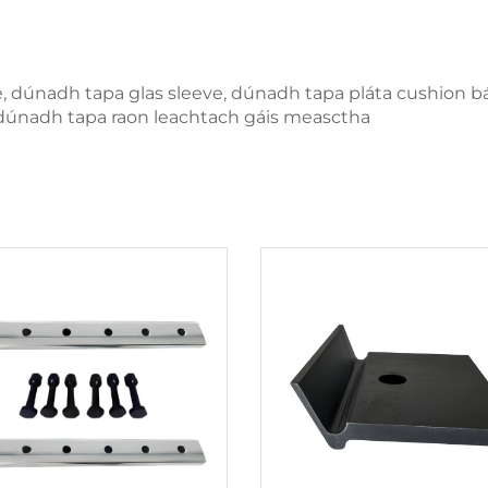
e, dúnadh tapa glas sleeve, dúnadh tapa pláta cushion b
 dúnadh tapa raon leachtach gáis measctha