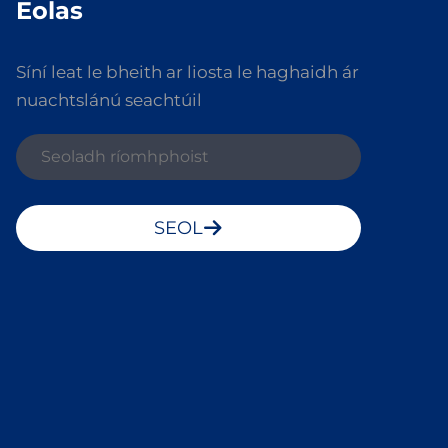
Eolas
Síní leat le bheith ar liosta le haghaidh ár
nuachtslánú seachtúil
SEOL