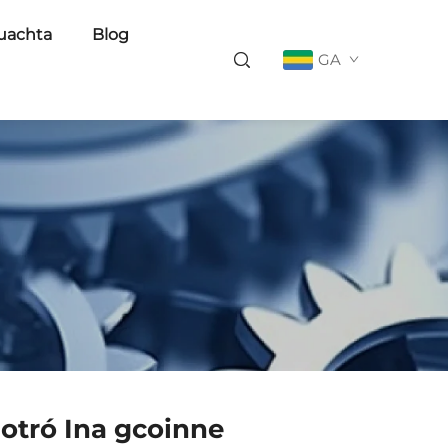
uachta
Blog
GA
iotró Ina gcoinne