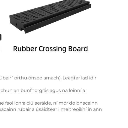
bair” orthu ónseo amach). Leagtar iad idir
t chun an bunfhorgrás agus na loinní a
e faoi ionraiciú aeráide, ní mór do bhacainn
acainn rúbair a úsáidtear i meitreoilíní in ann