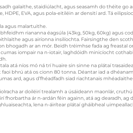
, fósadh galaithe, staidiúlacht, agus seasamh do théite go a
 HDPE, EVA, agus pola-eitiléin ar densití ard. Tá eilipsí
ála agus malartuithe.
i bhfeidhm riananna éagsúla (43kg, 50kg, 60kg) agus coda
hlaithe agus airíonna insilíochta. Fairsingthe den scoth
on bhogadh ar an mór. Beidh tréimhse fada ag freastal or
mas iompair na n-iotair, laghdóidh minicíocht cothabhál
dh.
la atá níos mó ná trí huaire sin sinne na plátaí trasaide
faoi bhrú atá os cionn 80 tonna. Déantar iad a dhéana
humas ard, agus d’fhéadfadh siad riachtanais mhéadaithe 
 iolracha ar doiléirí trealamh a úsáideann maonlár, cruth
irí fhorbartha ár n-ardán féin againn, atá ag dearadh, a
rd-ghluaiseachta, lena n-áirítear plátaí gháibheal uimpeal