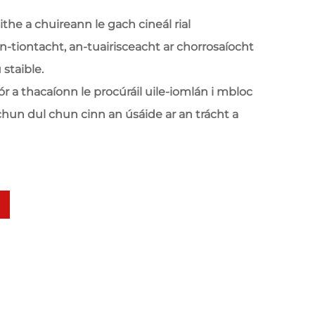
aithe a chuireann le gach cineál rial
n-tiontacht, an-tuairisceacht ar chorrosaíocht
staible.
ór a thacaíonn le procúráil uile-iomlán i mbloc
 chun dul chun cinn an úsáide ar an trácht a