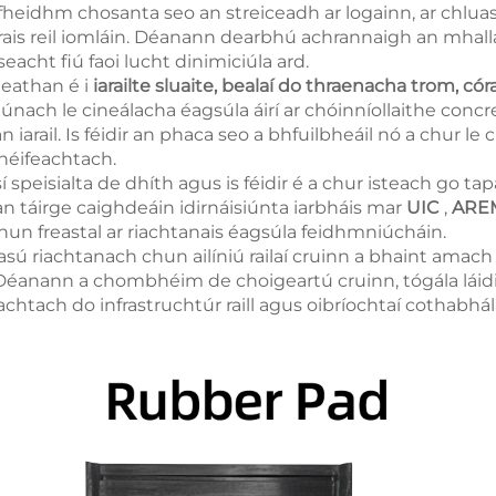
fheidhm chosanta seo an streiceadh ar logainn, ar chluas
rais reil iomláin. Déanann dearbhú achrannaigh an mhall
eacht fiú faoi lucht dinimiciúla ard.
leathan é i
iarailte sluaite, bealaí do thraenacha trom, cór
iúnach le cineálacha éagsúla áirí ar chóinníollaithe con
 iarail. Is féidir an phaca seo a bhfuilbheáil nó a chur l
héifeachtach.
isí speisialta de dhíth agus is féidir é a chur isteach go ta
 an táirge caighdeáin idirnáisiúnta iarbháis mar
UIC
,
ARE
n freastal ar riachtanais éagsúla feidhmniúcháin.
easú riachtanach chun ailíniú railaí cruinn a bhaint amac
. Déanann a chombhéim de choigeartú cruinn, tógála láid
eachtach do infrastruchtúr raill agus oibríochtaí cothabh