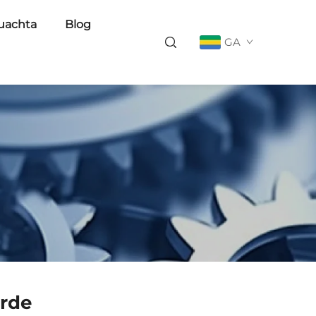
uachta
Blog
GA
irde