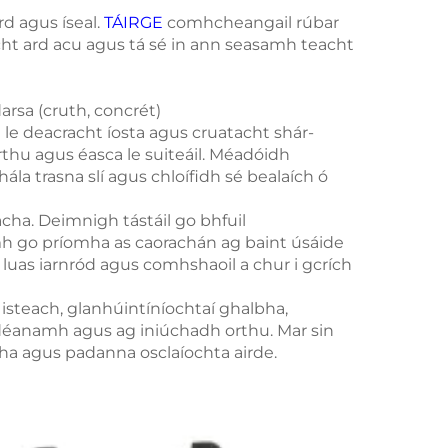
rd agus íseal.
TÁIRGE
comhcheangail rúbar
ocht ard acu agus tá sé in ann seasamh teacht
rsa (cruth, concrét)
 le deacracht íosta agus cruatacht shár-
thu agus éasca le suiteáil. Méadóidh
a trasna slí agus chloífidh sé bealaích ó
acha. Deimnigh tástáil go bhfuil
mh go príomha as caorachán ag baint úsáide
luas iarnród agus comhshaoil a chur i gcrích
ú isteach, glanhúintíníochtaí ghalbha,
g déanamh agus ag iniúchadh orthu. Mar sin
lacha agus padanna osclaíochta airde.