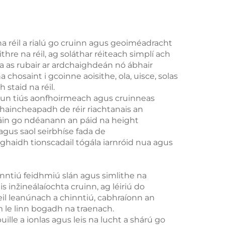
na réil a rialú go cruinn agus geoiméadracht
ithre na réil, ag soláthar réiteach simplí ach
ta as rubair ar ardchaighdeán nó ábhair
chosaint i gcoinne aoisithe, ola, uisce, solas
staid na réil.
chun tiús aonfhoirmeach agus cruinneas
shaincheapadh de réir riachtanais an
háin go ndéanann an páid na height
agus saol seirbhíse fada de
ghaidh tionscadail tógála iarnróid nua agus
nntiú feidhmiú slán agus simlithe na
s inžineálaíochta cruinn, ag léiriú do
eil leanúnach a chinntiú, cabhraíonn an
m le linn bogadh na traenach.
le a ionlas agus leis na lucht a shárú go