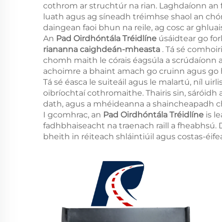
cothrom ar struchtúr na rian. Laghdaíonn an 
luath agus ag síneadh tréimhse shaol an chó
daingean faoi bhun na reile, ag cosc ar ghluais
An
Pad Oirdhóntála Tréidlíne
úsáidtear go for
riananna caighdeán-mheasta
. Tá sé comhoir
chomh maith le córais éagsúla a scrúdaíonn an
achoimre a bhaint amach go cruinn agus go 
Tá sé éasca le suiteáil agus le malartú, níl uirl
oibríochtaí cothromaithe. Thairis sin, sáróidh
dath, agus a mhéideanna a shaincheapadh chu
I gcomhrac, an
Pad Oirdhóntála Tréidlíne
is l
fadhbhaiseacht na traenach raill a fheabhsú
bheith in réiteach shláintiúil agus costas-éif