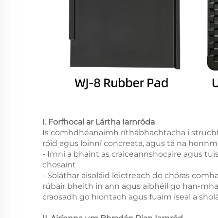
I. Forfhocal ar Lártha Iarnróda
Is comhdhéanaimh ríthábhachtacha i struchtúi
róid agus loinní concreata, agus tá na honn
- Imní a bhaint as craiceannshocaire agus tui
chosaint
- Soláthar aisoláid leictreach do chóras comha
rúbair bheith in ann agus aibhéil go han-mhaith
craosadh go hiontach agus fuaim íseal a sholá