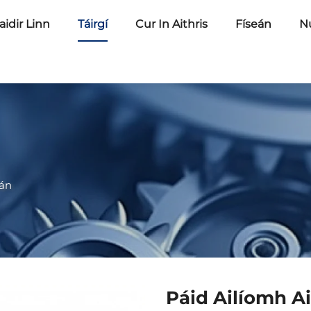
idir Linn
Táirgí
Cur In Aithris
Físeán
N
ián
Páid Ailíomh A