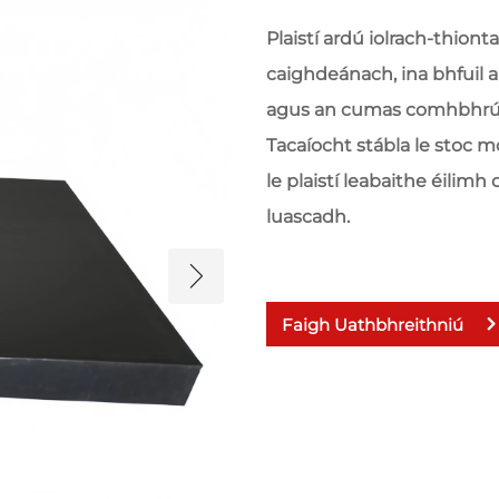
Plaistí ardú iolrach-thiont
caighdeánach, ina bhfuil a
agus an cumas comhbhrú 
Tacaíocht stábla le stoc m
le plaistí leabaithe éilimh
luascadh.
Faigh Uathbhreithniú