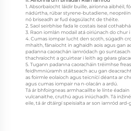
II. Airíonna um Bhradán Rian Iarnród
1. Absorbaíocht láidir buille, airíonna aibhéil
nádúrtha, rúbar styrene-butadiene, neopréine,
nó briseadh ar fud éagsúlacht de théite.
2. Saol seirbhíse fada le costais íseal cothabh
3. Raon iomlán modail atá oiriúnach do chur 
4. Cumas iompar lucht den scoth, súgadh croit
mhaith, fánaíocht in aghaidh aois agus gan a
padanna caorachán iarnródach go suntasach cu
thachraíocht a gcuirtear i leith ag géara glaca
5. Tugann padanna caoracháin tréimhse freasta
feidhmniúramh stáitseach acu gan deacracht 
as foirmle eolaíoch agus teicníċí déanta ar c
agus cumas iompair na n-olacán a ardú.
Tá ár bhfoirgneas armhacaillte le línte éadain
vulcanaithe, cruthú agus iniúchadh. Tá inžiné
eile, tá ár dtáirgí speisialta ar son iarnród a