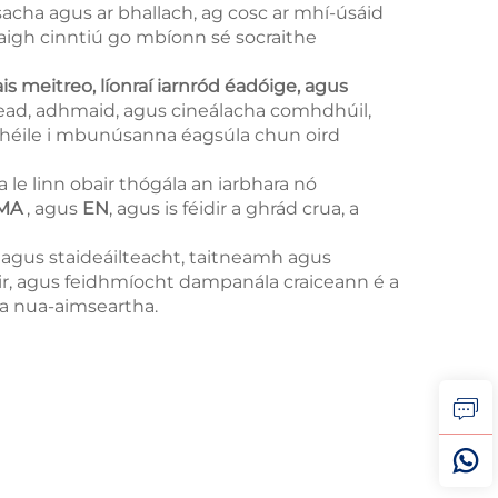
acha agus ar bhallach, ag cosc ar mhí-úsáid
aigh cinntiú go mbíonn sé socraithe
ais meitreo, líonraí iarnród éadóige, agus
cread, adhmaid, agus cineálacha comhdhúil,
e chéile i mbunúsanna éagsúla chun oird
pa le linn obair thógála an iarbhara nó
MA
, agus
EN
, agus is féidir a ghrád crua, a
h agus staideáilteacht, taitneamh agus
ir, agus feidhmíocht dampanála craiceann é a
ála nua-aimseartha.