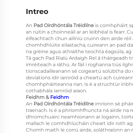
Intreo
An
Pad Oirdhóntála Tréidlíne
is comhpháirt sp
an rúitín a choinneáil ar an leibhéal is fearr. 
éifeachtach chun ailíniú cruinn den airde réi
chomhdhlúite eilastacha, cuireann an pad dains
na gréine agus athraithe teochta éagsúla, ag c
Tá gach Pad Rialú Ardaigh Rel á tháirgeadh 
imréiteach a ráthú. Ar fáil i roghanna tiús i
tionscadailleanann sé coigeartú solúbtha do
deviations idir iarnróid a cheartú ach cuirea
chomhpháirteanna rian. Is é a struchtúr inbhu
cothabhála iarnróid araon.
Feidhm &
Feidhm
An
Pad Oirdhóntála Tréidlíne
imríonn sé phái
traenach. Is é a phríomhfhuncta ná airde na re
dhromchuairc neamhionann ar logainn, toirteá
mallach le comhdhlúcháin cheart idir roth agu
Chomh maith le corrú airde, soláthraíonn an 