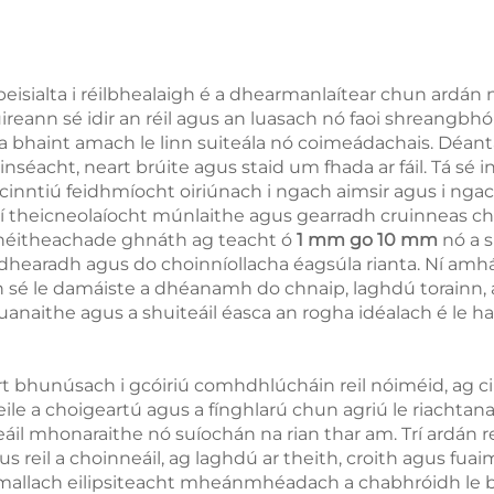
eisialta i réilbhealaigh é a dhearmanlaítear chun ardán 
Cuireann sé idir an réil agus an luasach nó faoi shreangbhó
l a bhaint amach le linn suiteála nó coimeádachais. Déan
éacht, neart brúite agus staid um fhada ar fáil. Tá sé ina 
inntiú feidhmíocht oiriúnach i ngach aimsir agus i ngach 
trí theicneolaíocht múnlaithe agus gearradh cruinneas 
lghnéitheachade ghnáth ag teacht ó
1 mm go 10 mm
nó a 
 dhearadh agus do choinníollacha éagsúla rianta. Ní am
nn sé le damáiste a dhéanamh do chnaip, laghdú torainn, 
anaithe agus a shuiteáil éasca an rogha idéalach é le ha
rt bhunúsach i gcóiriú comhdhlúcháin reil nóiméid, ag ci
ile a choigeartú agus a fínghlarú chun agriú le riachtanai
il mhonaraithe nó suíochán na rian thar am. Trí ardán r
s reil a choinneáil, ag laghdú ar theith, croith agus fuai
mallach eilipsiteacht mheánmhéadach a chabhróidh le buil