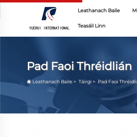
Leathanach Baile
Ma
Teasáil Linn
Pad Faoi Thréidlián
Leathanach Baile
>
Táirgí
>
Pad Faoi Thréidl