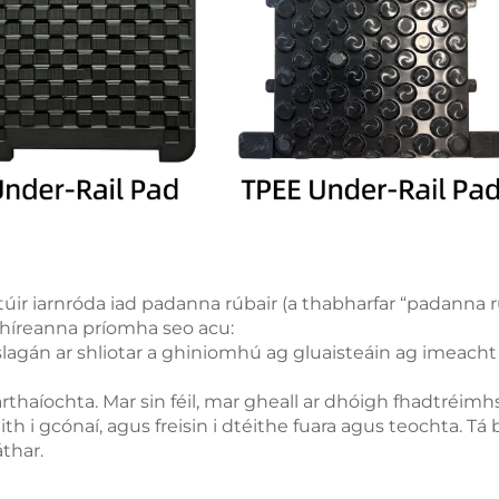
r iarnróda iad padanna rúbair (a thabharfar “padanna rú
mhíreanna príomha seo acu:
slagán ar shliotar a ghiniomhú ag gluaisteáin ag imeach
rthaíochta. Mar sin féil, mar gheall ar dhóigh fhadtréimhs
 i gcónaí, agus freisin i dtéithe fuara agus teochta. Tá b
thar.