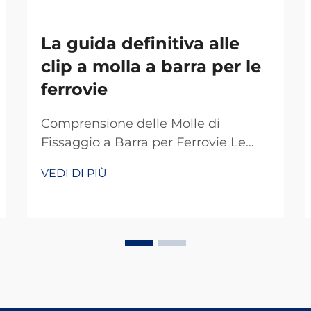
La guida definitiva alle
clip a molla a barra per le
ferrovie
Comprensione delle Molle di
Fissaggio a Barra per Ferrovie Le
molle di fissaggio a barra fungono
VEDI DI PIÙ
da dispositivi di fissaggio speciali
che svolgono un ruolo chiave nei
sistemi ferroviari di tutto il mondo.
Fondamentalmente, mantengono i
binari correttamente fissati in modo
che tutto resti in pista. Ciò che
rende efficienti queste molle è la