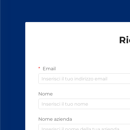
bulloni, dadi e altri elementi di
fissaggio.
Ri
Email
Nome
Nome azienda