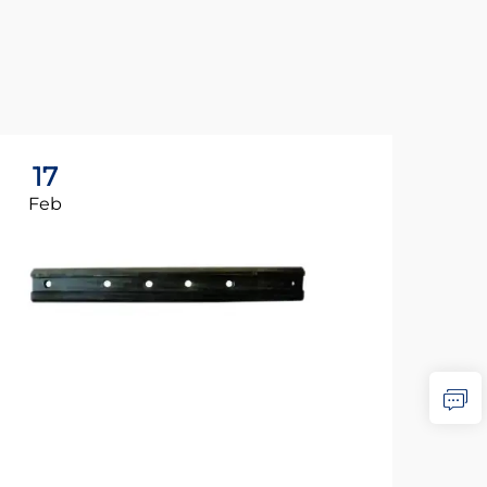
17
1
Feb
Fe