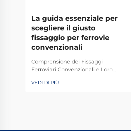
La guida essenziale per
scegliere il giusto
fissaggio per ferrovie
convenzionali
Comprensione dei Fissaggi
Ferroviari Convenzionali e Loro
Importanza I fissaggi ferroviari
VEDI DI PIÙ
tradizionali svolgono un ruolo
fondamentale nel mantenere stabili
e sicuri i binari dei treni per le
operazioni quotidiane. La maggior
parte dei sistemi si basa su
componenti standard, tra cui