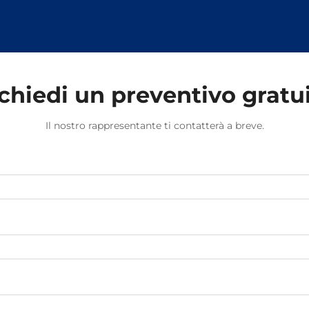
loro capacità di resistere alle
sollecitazioni causate dal
movimento dei treni e dalle
variazioni di temperatura.
chiedi un preventivo gratu
Il nostro rappresentante ti contatterà a breve.