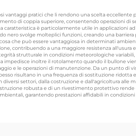
i vantaggi pratici che li rendono una scelta eccellente per
imento di coppia superiore, consentendo operazioni di se
ta caratteristica è particolarmente utile in applicazioni a
ido nero svolge molteplici funzioni, creando una barriera 
, cosa che può essere vantaggiosa in determinati ambienti
ullone, contribuendo a una maggiore resistenza all'usura e
grità strutturale in condizioni meteorologiche variabili, r
ta impedisce inoltre il rotolamento quando il bullone vie
ggio e le operazioni di manutenzione. Da un punto di vist
spesso risultano in una frequenza di sostituzione ridott
o in diversi settori, dalla costruzione e dall'agricoltura all
truzione robusta e di un rivestimento protettivo rende 
bientali, garantendo prestazioni affidabili in condizioni di