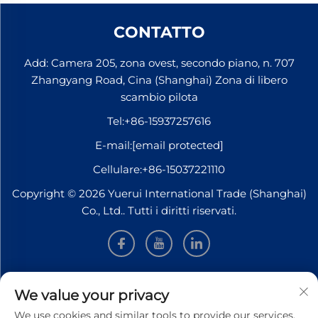
CONTATTO
Add: Camera 205, zona ovest, secondo piano, n. 707
Zhangyang Road, Cina (Shanghai) Zona di libero
scambio pilota
Tel:
+86-15937257616
E-mail:
[email protected]
Cellulare:
+86-15037221110
Copyright © 2026 Yuerui International Trade (Shanghai)
Co., Ltd.. Tutti i diritti riservati.
INFORMAZIONI
We value your privacy
We use cookies and similar tools to provide our services.
Iscriviti per ricevere la nostra newsletter settimanale