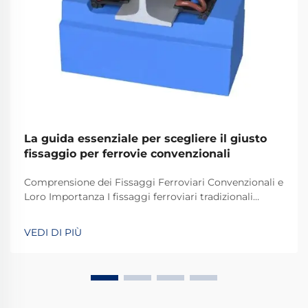
La guida essenziale per scegliere il giusto
fissaggio per ferrovie convenzionali
Comprensione dei Fissaggi Ferroviari Convenzionali e
Loro Importanza I fissaggi ferroviari tradizionali
svolgono un ruolo fondamentale nel mantenere
stabili e sicuri i binari dei treni per le operazioni
VEDI DI PIÙ
quotidiane. La maggior parte dei sistemi si basa su
componenti standard, tra cui bulloni, dadi e altri
elementi di fissaggio.