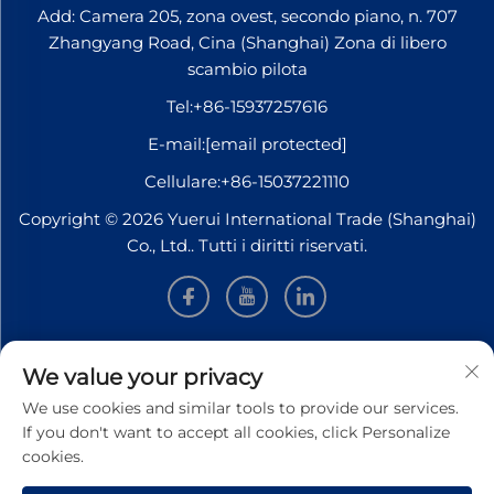
Add: Camera 205, zona ovest, secondo piano, n. 707
Zhangyang Road, Cina (Shanghai) Zona di libero
scambio pilota
Tel:
+86-15937257616
E-mail:
[email protected]
Cellulare:
+86-15037221110
Copyright © 2026 Yuerui International Trade (Shanghai)
Co., Ltd.. Tutti i diritti riservati.
INFORMAZIONI
We value your privacy
We use cookies and similar tools to provide our services.
Iscriviti per ricevere la nostra newsletter settimanale
If you don't want to accept all cookies, click Personalize
cookies.