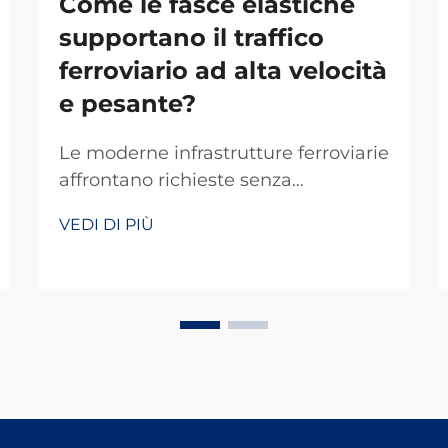
Come le fasce elastiche
supportano il traffico
ferroviario ad alta velocità
e pesante?
Le moderne infrastrutture ferroviarie
affrontano richieste senza
precedenti, poiché le reti di
VEDI DI PIÙ
trasporto si evolvono per accogliere
velocità più elevate e carichi più
pesanti. La base dei sistemi
ferroviari affidabili dipende
fortemente da soluzioni
ingegneristiche innovative in grado
di ass...