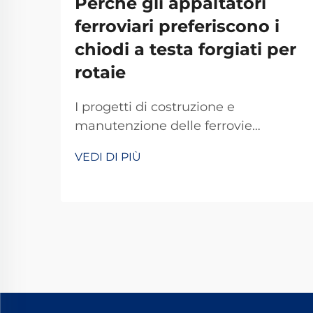
Perché gli appaltatori
ferroviari preferiscono i
chiodi a testa forgiati per
rotaie
I progetti di costruzione e
manutenzione delle ferrovie
richiedono precisione, durata e
VEDI DI PIÙ
affidabilità inossidabile in ogni
componente utilizzato. Tra gli
elementi di fissaggio fondamentali
che assicurano i binari alle traverse
ferroviarie, i chiodi a cane per
ferrovia forgiati si sono affermati
come i ...