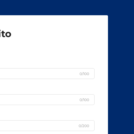
ito
0/100
0/100
0/200