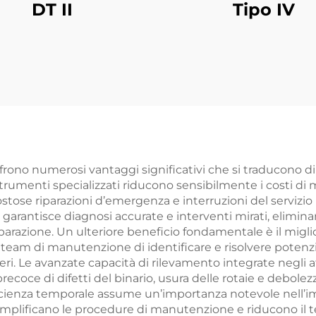
DT II
Tipo IV
offrono numerosi vantaggi significativi che si traducono d
i strumenti specializzati riducono sensibilmente i costi 
ose riparazioni d’emergenza e interruzioni del servizio
 garantisce diagnosi accurate e interventi mirati, elimin
iparazione. Un ulteriore beneficio fondamentale è il migli
 team di manutenzione di identificare e risolvere potenz
ri. Le avanzate capacità di rilevamento integrate negli att
oce di difetti del binario, usura delle rotaie e debolez
fficienza temporale assume un’importanza notevole nell’imp
mplificano le procedure di manutenzione e riducono il 