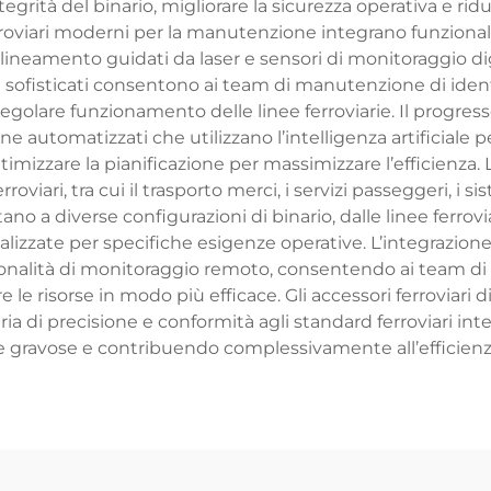
rità del binario, migliorare la sicurezza operativa e ridu
roviari moderni per la manutenzione integrano funzionali
 allineamento guidati da laser e sensori di monitoraggio di
i sofisticati consentono ai team di manutenzione di ident
regolare funzionamento delle linee ferroviarie. Il progress
automatizzati che utilizzano l’intelligenza artificiale per
izzare la pianificazione per massimizzare l’efficienza. Le 
iari, tra cui il trasporto merci, i servizi passeggeri, i si
ano a diverse configurazioni di binario, dalle linee ferrovia
lizzate per specifiche esigenze operative. L’integrazione 
zionalità di monitoraggio remoto, consentendo ai team di
re le risorse in modo più efficace. Gli accessori ferroviar
ria di precisione e conformità agli standard ferroviari inte
e gravose e contribuendo complessivamente all’efficienza 