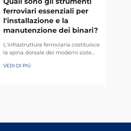
Quali sono gli strumenti
In
ferroviari essenziali per
pe
l'installazione e la
sic
manutenzione dei binari?
ne
bi
L'infrastruttura ferroviaria costituisce
la spina dorsale dei moderni sistemi
La 
di trasporto, richiedendo
ferr
VEDI DI PIÙ
attrezzature specializzate e
ecce
VEDI
protocolli di manutenzione precisi
inde
per garantire operazioni sicure ed
tras
efficienti. Gli strumenti professionali
una 
per ferrovie rappresentano
risi
investimenti fondamentali per le
nell
aziende ferroviarie...
ferr