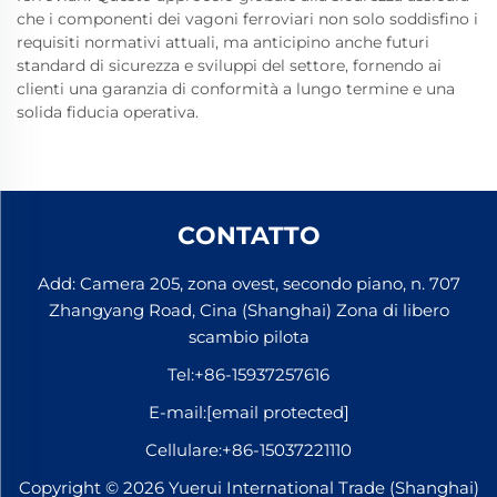
che i componenti dei vagoni ferroviari non solo soddisfino i
requisiti normativi attuali, ma anticipino anche futuri
standard di sicurezza e sviluppi del settore, fornendo ai
clienti una garanzia di conformità a lungo termine e una
solida fiducia operativa.
CONTATTO
Add: Camera 205, zona ovest, secondo piano, n. 707
Zhangyang Road, Cina (Shanghai) Zona di libero
scambio pilota
Tel:
+86-15937257616
E-mail:
[email protected]
Cellulare:
+86-15037221110
Copyright © 2026 Yuerui International Trade (Shanghai)