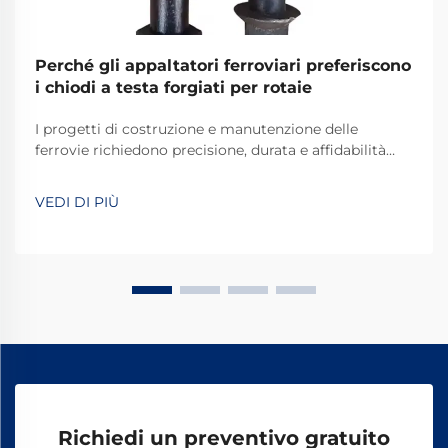
Perché gli appaltatori ferroviari preferiscono
i chiodi a testa forgiati per rotaie
I progetti di costruzione e manutenzione delle
ferrovie richiedono precisione, durata e affidabilità
inossidabile in ogni componente utilizzato. Tra gli
elementi di fissaggio fondamentali che assicurano i
VEDI DI PIÙ
binari alle traverse ferroviarie, i chiodi a cane per
ferrovia forgiati si sono affermati come i ...
Richiedi un preventivo gratuito