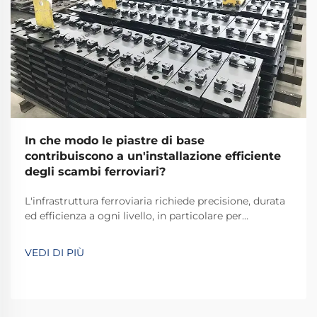
In che modo le piastre di base
contribuiscono a un'installazione efficiente
degli scambi ferroviari?
L'infrastruttura ferroviaria richiede precisione, durata
ed efficienza a ogni livello, in particolare per
componenti critici come i deviatoi. Le piastre di base
per deviatoi ferroviari svolgono un ruolo
VEDI DI PIÙ
fondamentale nel garantire un corretto allineamento
del binario, la distribuzione del carico e la stabilità
strutturale.