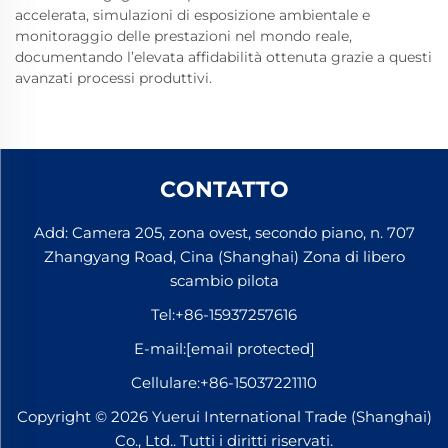
accelerata, simulazioni di esposizione ambientale e
monitoraggio delle prestazioni nel mondo reale,
documentando l’elevata affidabilità ottenuta grazie a questi
avanzati processi produttivi.
CONTATTO
Add: Camera 205, zona ovest, secondo piano, n. 707
Zhangyang Road, Cina (Shanghai) Zona di libero
scambio pilota
Tel:
+86-15937257616
E-mail:
[email protected]
Cellulare:
+86-15037221110
Copyright © 2026 Yuerui International Trade (Shanghai)
Co., Ltd.. Tutti i diritti riservati.