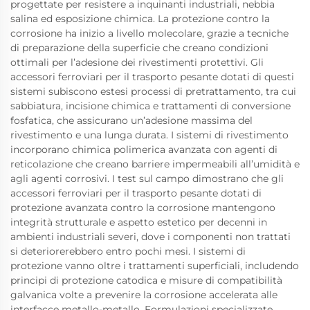
progettate per resistere a inquinanti industriali, nebbia
salina ed esposizione chimica. La protezione contro la
corrosione ha inizio a livello molecolare, grazie a tecniche
di preparazione della superficie che creano condizioni
ottimali per l’adesione dei rivestimenti protettivi. Gli
accessori ferroviari per il trasporto pesante dotati di questi
sistemi subiscono estesi processi di pretrattamento, tra cui
sabbiatura, incisione chimica e trattamenti di conversione
fosfatica, che assicurano un’adesione massima del
rivestimento e una lunga durata. I sistemi di rivestimento
incorporano chimica polimerica avanzata con agenti di
reticolazione che creano barriere impermeabili all’umidità e
agli agenti corrosivi. I test sul campo dimostrano che gli
accessori ferroviari per il trasporto pesante dotati di
protezione avanzata contro la corrosione mantengono
integrità strutturale e aspetto estetico per decenni in
ambienti industriali severi, dove i componenti non trattati
si deteriorerebbero entro pochi mesi. I sistemi di
protezione vanno oltre i trattamenti superficiali, includendo
principi di protezione catodica e misure di compatibilità
galvanica volte a prevenire la corrosione accelerata alle
interfacce metallo-metallo. Formulazioni specializzate