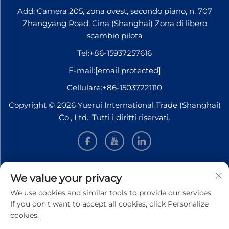
Add: Camera 205, zona ovest, secondo piano, n. 707
Zhangyang Road, Cina (Shanghai) Zona di libero
scambio pilota
Tel:
+86-15937257616
E-mail:
[email protected]
Cellulare:
+86-15037221110
Copyright © 2026 Yuerui International Trade (Shanghai)
Co., Ltd.. Tutti i diritti riservati.
INFORMAZIONI
We value your privacy
We use cookies and similar tools to provide our services.
Iscriviti per ricevere la nostra newsletter settimanale
If you don't want to accept all cookies, click Personalize
cookies.