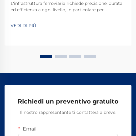
L'infrastruttura ferroviaria richiede precisione, durata
ed efficienza a ogni livello, in particolare per
componenti critici come i deviatoi. Le piastre di base
per deviatoi ferroviari svolgono un ruolo
VEDI DI PIÙ
fondamentale nel garantire un corretto allineamento
del binario, la distribuzione del carico e la stabilità
strutturale.
Richiedi un preventivo gratuito
Il nostro rappresentante ti contatterà a breve.
Email