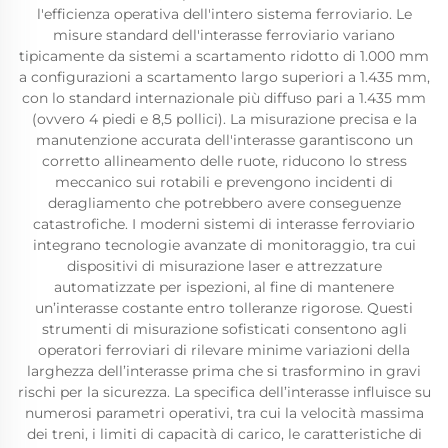
l'efficienza operativa dell'intero sistema ferroviario. Le
misure standard dell'interasse ferroviario variano
tipicamente da sistemi a scartamento ridotto di 1.000 mm
a configurazioni a scartamento largo superiori a 1.435 mm,
con lo standard internazionale più diffuso pari a 1.435 mm
(ovvero 4 piedi e 8,5 pollici). La misurazione precisa e la
manutenzione accurata dell'interasse garantiscono un
corretto allineamento delle ruote, riducono lo stress
meccanico sui rotabili e prevengono incidenti di
deragliamento che potrebbero avere conseguenze
catastrofiche. I moderni sistemi di interasse ferroviario
integrano tecnologie avanzate di monitoraggio, tra cui
dispositivi di misurazione laser e attrezzature
automatizzate per ispezioni, al fine di mantenere
un’interasse costante entro tolleranze rigorose. Questi
strumenti di misurazione sofisticati consentono agli
operatori ferroviari di rilevare minime variazioni della
larghezza dell’interasse prima che si trasformino in gravi
rischi per la sicurezza. La specifica dell’interasse influisce su
numerosi parametri operativi, tra cui la velocità massima
dei treni, i limiti di capacità di carico, le caratteristiche di