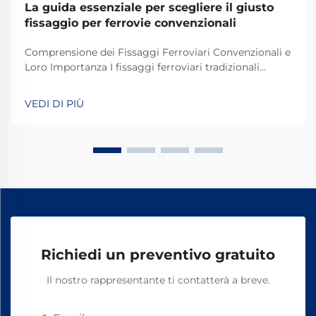
La guida essenziale per scegliere il giusto
fissaggio per ferrovie convenzionali
Comprensione dei Fissaggi Ferroviari Convenzionali e
Loro Importanza I fissaggi ferroviari tradizionali
svolgono un ruolo fondamentale nel mantenere
stabili e sicuri i binari dei treni per le operazioni
VEDI DI PIÙ
quotidiane. La maggior parte dei sistemi si basa su
componenti standard, tra cui bulloni, dadi e altri
elementi di fissaggio.
Richiedi un preventivo gratuito
Il nostro rappresentante ti contatterà a breve.