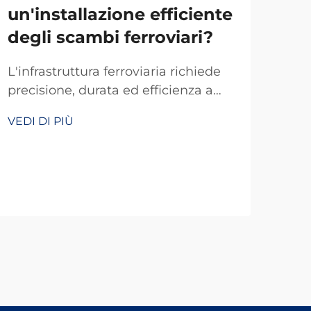
un'installazione efficiente
In
degli scambi ferroviari?
ca
su
L'infrastruttura ferroviaria richiede
bin
precisione, durata ed efficienza a
de
ogni livello, in particolare per
VEDI DI PIÙ
componenti critici come i deviatoi.
L'in
Le piastre di base per deviatoi
da 
ferroviari svolgono un ruolo
lavo
fondamentale nel garantire un
VEDI
oper
corretto allineamento del binario, la
effi
distribuzione del carico e la stabilità
fond
strutturale.
rapp
fiss
tras