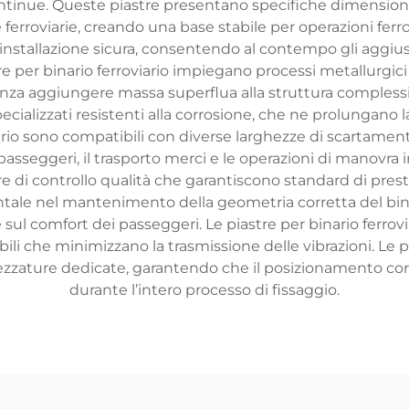
continue. Queste piastre presentano specifiche dimension
 ferroviarie, creando una base stabile per operazioni ferrov
o l’installazione sicura, consentendo al contempo gli agg
 per binario ferroviario impiegano processi metallurgici 
enza aggiungere massa superflua alla struttura complessiva
cializzati resistenti alla corrosione, che ne prolungano la 
ario sono compatibili con diverse larghezze di scartament
to passeggeri, il trasporto merci e le operazioni di manovr
 di controllo qualità che garantiscono standard di prestazi
le nel mantenimento della geometria corretta del binari
 e sul comfort dei passeggeri. Le piastre per binario ferrov
ili che minimizzano la trasmissione delle vibrazioni. Le p
zzature dedicate, garantendo che il posizionamento corret
durante l’intero processo di fissaggio.