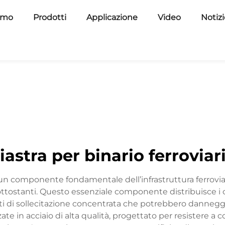
amo
Prodotti
Applicazione
Video
Notiz
iastra per binario ferroviar
sce un componente fondamentale dell’infrastruttura ferro
 sottostanti. Questo essenziale componente distribuisce i 
 di sollecitazione concentrata che potrebbero danneggiare
zzate in acciaio di alta qualità, progettato per resistere 