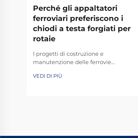
Perché gli appaltatori
ferroviari preferiscono i
chiodi a testa forgiati per
rotaie
I progetti di costruzione e
manutenzione delle ferrovie
richiedono precisione, durata e
VEDI DI PIÙ
affidabilità inossidabile in ogni
componente utilizzato. Tra gli
elementi di fissaggio fondamentali
che assicurano i binari alle traverse
ferroviarie, i chiodi a cane per
ferrovia forgiati si sono affermati
come i ...