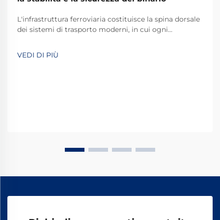
L'infrastruttura ferroviaria costituisce la spina dorsale
dei sistemi di trasporto moderni, in cui ogni
componente svolge un ruolo fondamentale nel
mantenere la sicurezza e l'efficienza operativa. Tra
VEDI DI PIÙ
questi componenti essenziali, i chiodi ferroviari a cane
rappresentano uno dei più...