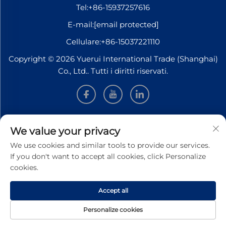
Tel:
+86-15937257616
E-mail:
[email protected]
Cellulare:
+86-15037221110
Copyright © 2026 Yuerui International Trade (Shanghai)
Co., Ltd.. Tutti i diritti riservati.
INFORMAZIONI
We value your privacy
We use cookies and similar tools to provide our services.
Iscriviti per ricevere la nostra newsletter settimanale
If you don't want to accept all cookies, click Personalize
cookies.
Accept all
INVIA
Personalize cookies