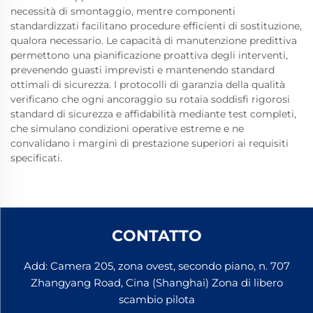
necessità di smontaggio, mentre componenti
standardizzati facilitano procedure efficienti di sostituzione,
qualora necessario. Le capacità di manutenzione predittiva
permettono una pianificazione proattiva degli interventi,
prevenendo guasti imprevisti e mantenendo standard
ottimali di sicurezza. I protocolli di garanzia della qualità
verificano che ogni ancoraggio su rotaia soddisfi rigorosi
standard di sicurezza e affidabilità mediante test completi,
che simulano condizioni operative estreme e ne
convalidano i margini di prestazione superiori ai requisiti
specificati.
CONTATTO
Add: Camera 205, zona ovest, secondo piano, n. 707
Zhangyang Road, Cina (Shanghai) Zona di libero
scambio pilota