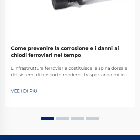
Come prevenire la corrosione e i danni ai
chiodi ferroviari nel tempo
L'infrastruttura ferroviaria costituisce la spina dorsale
dei sistemi di trasporto moderni, trasportando milioni
di tonnellate di merci e passeggeri su lunghe distanze
ogni giorno. Tra i componenti critici che garantiscono
VEDI DI PIÙ
la stabilità e la sicurezza del binario, i chiodi ferroviari
svolgono un ruolo indispensabile...