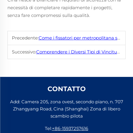
necessità di completare rapidamente i progetti,
senza fare compromessi sulla qualità.
Precedente:
Come i fissatori per metropolitana sostengono una mobilità urbana sostenibile
Successivo:
Comprendere i Diversi Tipi di Vinciture per Ferrovie Convenzionali
CONTATTO
Add: Camera 205, zona ovest, secondo piano, n. 707
Zhangyang Road, Cina (Shanghai) Zona di libero
scambio pilota
Tel:
+86-15937257616