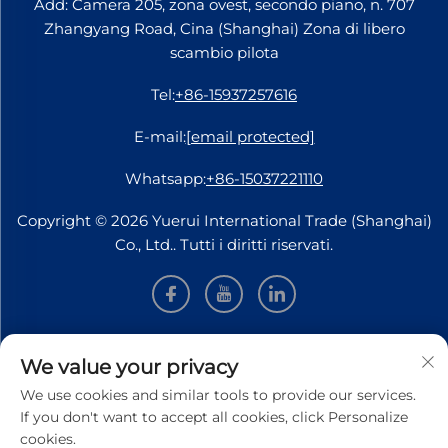
Add: Camera 205, zona ovest, secondo piano, n. 707
Zhangyang Road, Cina (Shanghai) Zona di libero
scambio pilota
Tel:
+86-15937257616
E-mail:
[email protected]
Whatsapp:
+86-15037221110
Copyright © 2026 Yuerui International Trade (Shanghai)
Co., Ltd.. Tutti i diritti riservati.
INFORMAZIONI
We value your privacy
We use cookies and similar tools to provide our services.
Iscriviti per ricevere la nostra newsletter settimanale
If you don't want to accept all cookies, click Personalize
cookies.