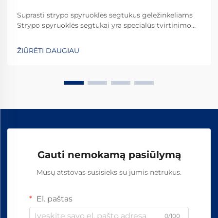
Suprasti strypo spyruoklės segtukus geležinkeliams
Strypo spyruoklės segtukai yra specialūs tvirtinimo
elementai, kurie vaidina svarbų vaidmenį visame
pasaulyje esančiuose geležinkelių sistemose. Jie
ŽIŪRĖTI DAUGIAU
užtikrina, kad bėgiai būtų tinkamai pritvirtinti, kad
viskas išliktų savo vietoje. Ką daro šiuos segtukus
efektyviais...
Gauti nemokamą pasiūlymą
Mūsų atstovas susisieks su jumis netrukus.
El. paštas
0/100