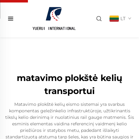
LT
matavimo plokštė kelių
transportui
Matavimo plokštė kelių eismo sistemai yra svarbus
komponentas geležinkelio infrastruktūroje, užtikrinantis
tikslų kelio derinimą ir nuolatinius rail gauge matmenis. Šis
esminis elementas vaidina referencinį vaidmenį kelio
priežiūros ir statybos metu, padedant išlaikyti
standartizuotą atstumą tarp šeles, kas yra būtina saugios ir