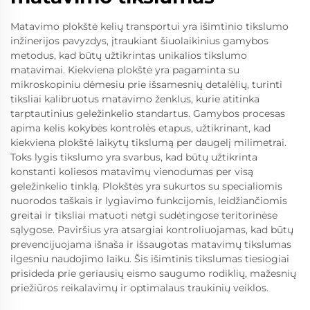
Matavimo plokštė kelių transportui yra išimtinio tikslumo
inžinerijos pavyzdys, įtraukiant šiuolaikinius gamybos
metodus, kad būtų užtikrintas unikalios tikslumo
matavimai. Kiekviena plokštė yra pagaminta su
mikroskopiniu dėmesiu prie išsamesnių detalėlių, turinti
tiksliai kalibruotus matavimo ženklus, kurie atitinka
tarptautinius geležinkelio standartus. Gamybos procesas
apima kelis kokybės kontrolės etapus, užtikrinant, kad
kiekviena plokštė laikytų tikslumą per daugelį milimetrai.
Toks lygis tikslumo yra svarbus, kad būtų užtikrinta
konstanti koliesos matavimų vienodumas per visą
geležinkelio tinklą. Plokštės yra sukurtos su specialiomis
nuorodos taškais ir lygiavimo funkcijomis, leidžiančiomis
greitai ir tiksliai matuoti netgi sudėtingose teritorinėse
sąlygose. Paviršius yra atsargiai kontroliuojamas, kad būtų
prevencijuojama išnaša ir išsaugotas matavimų tikslumas
ilgesniu naudojimo laiku. Šis išimtinis tikslumas tiesiogiai
prisideda prie geriausių eismo saugumo rodiklių, mažesnių
priežiūros reikalavimų ir optimalaus traukinių veiklos.