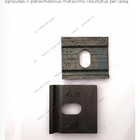
sąnaudas ir patikimesnius matavimo rezultatus per laiką.