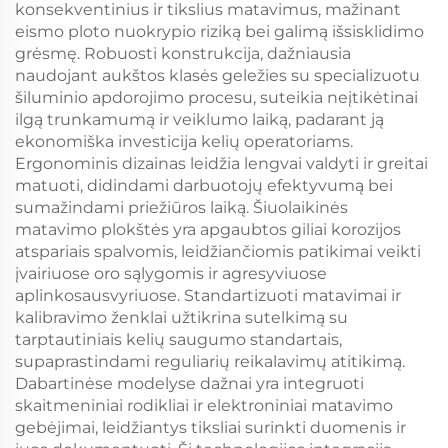
konsekventinius ir tikslius matavimus, mažinant
eismo ploto nuokrypio riziką bei galimą išsisklidimo
grėsmę. Robuosti konstrukcija, dažniausia
naudojant aukštos klasės geležies su specializuotu
šiluminio apdorojimo procesu, suteikia neįtikėtinai
ilgą trunkamumą ir veiklumo laiką, padarant ją
ekonomiška investicija kelių operatoriams.
Ergonominis dizainas leidžia lengvai valdyti ir greitai
matuoti, didindami darbuotojų efektyvumą bei
sumažindami priežiūros laiką. Šiuolaikinės
matavimo plokštės yra apgaubtos giliai korozijos
atspariais spalvomis, leidžiančiomis patikimai veikti
įvairiuose oro sąlygomis ir agresyviuose
aplinkosausvyriuose. Standartizuoti matavimai ir
kalibravimo ženklai užtikrina sutelkimą su
tarptautiniais kelių saugumo standartais,
supaprastindami reguliarių reikalavimų atitikimą.
Dabartinėse modelyse dažnai yra integruoti
skaitmeniniai rodikliai ir elektroniniai matavimo
gebėjimai, leidžiantys tiksliai surinkti duomenis ir