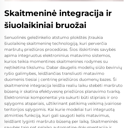
Skaitmeninė integracija ir
šiuolaikiniai bruožai
Senuolinės geležinkelio atstumo plokštės įtraukia
šiuolaikinę skaitmeninę technologiją, kuri perverčia
maršrutų priežiūros procedūras. Šios išskirtinės savybės
apima integruotus elektroninius matavimo sistemos,
kurios teikia momentines skaitmenines rodymes su
neįtikėtina tikslumu. Dabar daugelis modelių siūlo bevirvių
ryšio galimybes, leidžiančias transliuoti matavimo
duomenis tiesiai į centrinę priežiūros duomenų bazes. Ši
skaitmeninė integracija leidžia realiu laiku stebėti maršruto
būseną ir skatina efektyvesnę priežiūros planavimo tvarką.
Elektroniniai komponentai yra sukurti būti stipriais ir oro
sąlygoms atspariais, užtikrinant patikimą veikimą įvairiose
teritorijos sąlygomis. Kai kurie modeliai turi integruotą
atminties funkciją, kuri gali saugoti kelis matavimus,
leidžiant lyginti maršruto būseną per laiką. Skaitmeninės
savybės taip pat palaiko automatinę dokumentaciją ir