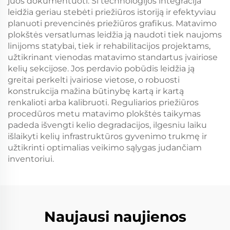
juos dokumentuoti. Ši technologijos integracija
leidžia geriau stebėti priežiūros istoriją ir efektyviau
planuoti prevencinės priežiūros grafikus. Matavimo
plokštės versatlumas leidžia ją naudoti tiek naujoms
linijoms statybai, tiek ir rehabilitacijos projektams,
užtikrinant vienodas matavimo standartus įvairiose
kelių sekcijose. Jos perdavio pobūdis leidžia ją
greitai perkelti įvairiose vietose, o robuosti
konstrukcija mažina būtinybę kartą ir kartą
renkalioti arba kalibruoti. Reguliarios priežiūros
procedūros metu matavimo plokštės taikymas
padeda išvengti kelio degradacijos, ilgesniu laiku
išlaikyti kelių infrastruktūros gyvenimo trukmę ir
užtikrinti optimalias veikimo sąlygas judančiam
inventoriui.
Naujausi naujienos