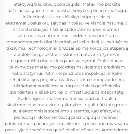
efektyvių traukinių operacijų dėl. Matavimo plokštė
dažniausiai gaminta iš aukštos kokybės plieno medžiagų,
inžinerinai sukurtos išlaikyti stiprią slęksnį,
ekstremaliuosius orų sąlygas ir toliau veikiančią našumą. Ji
charakterizuojasi tiksliai apdorotomis paviršiumis ir
kalibruotais matmenimis, leidžiantiais priežiūros
komandoms patikslinti ir pritaikyti kelio dydį su neįtikėtina
tikslumu. Technologiniai bruožai apima korozijos atsparųą
apiplokščiųą, aukštos tikslumo matavimo žymes ir
ergonomišką dizainą lengvam valdymui. Praktiniuose
taikymuose matavimo plokštės naudojamos pradiniam
kelio statymui, rutininei priežiūros inspekcijai ir kelio
rehabilitacijos projektams. Jos atlieka esminį vaidmenį,
užtikrinant sutelkimą su tarptautiniais geležinkelio
standartais ir išlaikant kelio infrastruktūros integritetą.
Sudėtingesni matavimo įrankiai dažnai įtraukia
skaitmeninius matavimo galimybes ir gali būti integruoti
su elektroniniais stebėjimo sistemos, kad efektyviau
planuotų ir dokumentuotų priežiūrą. Jų išmolinis ir
patikimumas padaro jas nepaliktomis priemonėmis visame
pasaulyje dirbančioms geležinkelio inžinerijos komandoms,