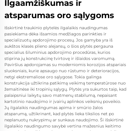
Ilgaamžiškumas ir
atsparumas oro sąlygoms
Išskirtinė traukinio plytelės ilgalaikis naudingumas
pasiekiama dėka išsamios medžiagos parinkties ir
specializuotų apdorojimo procesų. Jos gamyba yra iš
aukštos klasės plieno alejansų, o šios plytės pergauna
specialius šiluminius apdorojimo procedūras, kurios
stiprina jų konstrukcinę tvirtovę ir išlaidos varomumą.
Paviršius apdorojamas su moderniomis korozijos atspariais
sluoksniais, kurie apsaugo nuo rūstumo ir deterioracijos,
netgi ekstremaliose oro sąlygose. Tokia galinga
konstrukcija užtikrina patikimą veikimą temperatūrose nuo
žemaitinėse iki tropinių sąlygų. Plytės yra sukurtos taip, kad
palaipsniui laikytų savo matmenų stabilumą, nepaisant
kartotinio naudojimo ir įvairių aplinkos veiksnių poveikio.
Jų ilgalaikis naudingumas apima ir smūrio žalos
atsparumą, užtikrinant, kad plytės lieka tikslios net po
neplanuotų nukrypimų ar sunkaus naudojimo. Ši išskirtinė
ilgalaikio naudingumo savybė vertina mažesnius keitimo