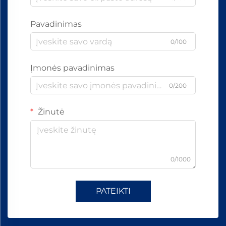
Pavadinimas
0/100
Įmonės pavadinimas
0/200
Žinutė
0/1000
PATEIKTI