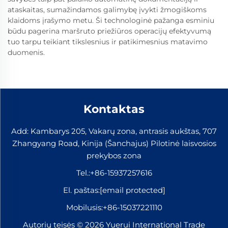
ataskaitas, sumažindamos galimybę įvykti žmogiškoms
klaidoms įrašymo metu. Ši technologinė pažanga esminiu
būdu pagerina maršruto priežiūros operacijų efektyvumą
tuo tarpu teikiant tikslesnius ir patikimesnius matavimo
duomenis.
Kontaktas
Add: Kambarys 205, Vakarų zona, antrasis aukštas, 707
Zhangyang Road, Kinija (Šanchajus) Pilotinė laisvosios
prekybos zona
Tel.:
+86-15937257616
El. paštas:
[email protected]
Mobilusis:
+86-15037221110
Autorių teisės © 2026 Yuerui International Trade