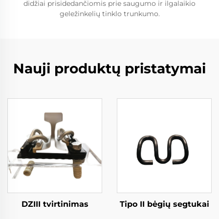
didžiai prisidedančiomis prie saugumo ir ilgalaikio
geležinkelių tinklo trunkumo.
Nauji produktų pristatymai
DZIII tvirtinimas
Tipo II bėgių segtukai