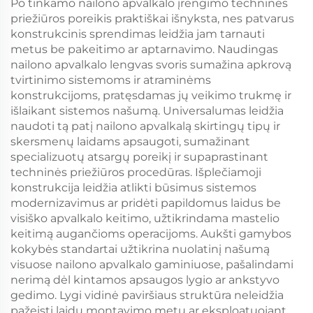
Po tinkamo nailono apvalkalo įrengimo techninės
priežiūros poreikis praktiškai išnyksta, nes patvarus
konstrukcinis sprendimas leidžia jam tarnauti
metus be pakeitimo ar aptarnavimo. Naudingas
nailono apvalkalo lengvas svoris sumažina apkrovą
tvirtinimo sistemoms ir atraminėms
konstrukcijoms, pratęsdamas jų veikimo trukmę ir
išlaikant sistemos našumą. Universalumas leidžia
naudoti tą patį nailono apvalkalą skirtingų tipų ir
skersmenų laidams apsaugoti, sumažinant
specializuotų atsargų poreikį ir supaprastinant
techninės priežiūros procedūras. Išplečiamoji
konstrukcija leidžia atlikti būsimus sistemos
modernizavimus ar pridėti papildomus laidus be
visiško apvalkalo keitimo, užtikrindama mastelio
keitimą augančioms operacijoms. Aukšti gamybos
kokybės standartai užtikrina nuolatinį našumą
visuose nailono apvalkalo gaminiuose, pašalindami
nerimą dėl kintamos apsaugos lygio ar ankstyvo
gedimo. Lygi vidinė paviršiaus struktūra neleidžia
pažeisti laidų montavimo metu ar eksploatuojant,