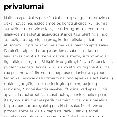
privalumai
Nailono apvalkalas pakeičia kabelių apsaugos montavimą
dėka inovacinės išplečiamosios konstrukcijos, kuri žymiai
sumažina montavimo laiką ir sudėtingumą, vienu metu
išlaikydama aukštus apsaugos standartus. Skirtingai nuo
standžių apsauginių sistemų, kurios reikalauja kabelių
atjungimo ir pravedimo per apvalkalą, nailono apvalkalas
išsiplečia taip, kad tilptų esamiems kabelių traktams,
leisdamas montuoti be veikiančių sistemų sutrikdymo ar
ilgalaikių sustojimų. Ši išplėtimo galimybė kyla iš specialios
pynamos konstrukcijos, kuri išlaiko struktūrinį vientisumą,
tuo pat metu užtikrindama nepaprastą lankstumą, todėl
technikai lengvai gali užmauti nailono apvalkalą ant kabelių
rinkinių, jungčių ir net netiesioginių formų be jokių
sunkumų. Savitaiskantis savybė užtikrina, kad apsauginis
apvalkalas automatiškai susitrauktų aplink kabelius po jo
įtaisymo, sukurdamas patikimą tvirtinimą, kuris pašalina
tarpus, per kuriuos galėtų patekti teršalai. Montavimo
procedūroms reikia tik paprastų rankų įrankių, todėl
nereikia specializuotų įrenginių ar išplėstinių mokymo