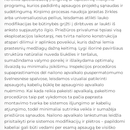
programų, kurios padidintų apsaugos projektų sąnaudas ir
sudėtingumą. Kirpimo procesas naudoja įprastas žirkles
arba universaliuosius peilius, leisdamas atlikti lauko
modifikacijas be būtinybės grįžti į dirbtuves ar laukti iš
anksto supjaustyto ilgio. Priežiūros privalumai tęsiasi visą
eksploatacijos laikotarpį, nes tvirta nailono konstrukcija
atspari dilimui ir aplinkos poveikiui, kuris dažnai lemia
prastesnių medžiagų dažną keitimą. Lygi išorinė paviršiaus
struktūra natūraliai nuveda šiukšles ir teršalus,
sumažindama valymo poreikį ir išlaikydama optimalų
išvaizdą su minimaliu įsikišimu. Inspekcijos procedūros
supaprastinamos dėl nailono apvalkalo puspermatomumo
švelnesnėse spalvose, leisdamos vizualiai patikrinti
apsaugotų kabelių būklę be apsauginio apvalkalo
nuėmimo. Kai kada reikia pakeisti apvalkalą, pakeitimo
procedūros taip pat vykdomos ta pačia paprasta
montavimo tvarka be sistemos išjungimo ar kabelių
atjungimo, todėl minimaliai sutrinka veikla ir sumažėja
priežiūros sąnaudos. Nailono apvalkalo lankstumas leidžia
prisitaikyti prie sistemos modifikacijų ir plėtros – papildomi
kabeliai gali būti vedami per esamą apsaugą be visiško