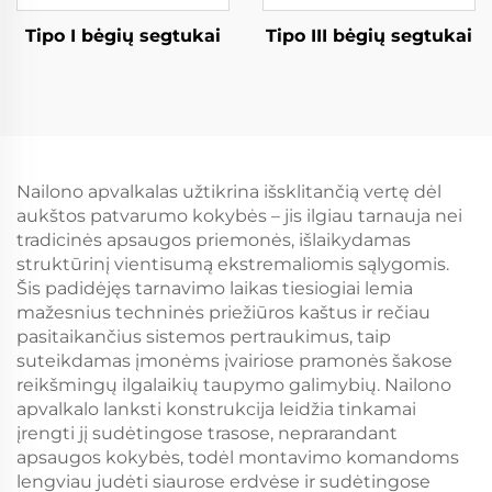
Tipo I bėgių segtukai
Tipo III bėgių segtukai
Nailono apvalkalas užtikrina išsklitančią vertę dėl
aukštos patvarumo kokybės – jis ilgiau tarnauja nei
tradicinės apsaugos priemonės, išlaikydamas
struktūrinį vientisumą ekstremaliomis sąlygomis.
Šis padidėjęs tarnavimo laikas tiesiogiai lemia
mažesnius techninės priežiūros kaštus ir rečiau
pasitaikančius sistemos pertraukimus, taip
suteikdamas įmonėms įvairiose pramonės šakose
reikšmingų ilgalaikių taupymo galimybių. Nailono
apvalkalo lanksti konstrukcija leidžia tinkamai
įrengti jį sudėtingose trasose, neprarandant
apsaugos kokybės, todėl montavimo komandoms
lengviau judėti siaurose erdvėse ir sudėtingose