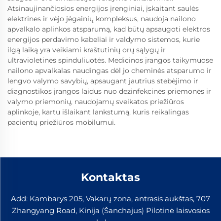
Atsinaujinančiosios energijos įrenginiai, įskaitant saulės
elektrines ir vėjo jėgainių kompleksus, naudoja nailono
apvalkalo aplinkos atsparumą, kad būtų apsaugoti elektros
energijos perdavimo kabeliai ir valdymo sistemos, kurie
ilgą laiką yra veikiami kraštutinių orų sąlygų ir
ultravioletinės spinduliuotės. Medicinos įrangos taikymuose
nailono apvalkalas naudingas dėl jo cheminės atsparumo ir
lengvo valymo savybių, apsaugant jautrius stebėjimo ir
diagnostikos įrangos laidus nuo dezinfekcinės priemonės ir
valymo priemonių, naudojamų sveikatos priežiūros
aplinkoje, kartu išlaikant lankstumą, kuris reikalingas
pacientų priežiūros mobilumui.
Kontaktas
Add: Kambarys 205, Vakarų zona, antrasis aukštas, 707
Zhangyang Road, Kinija (Šanchajus) Pilotinė laisvosios