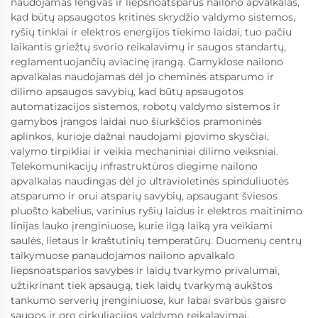
naudojamas lengvas ir liepsnoatsparus nailono apvalkalas,
kad būtų apsaugotos kritinės skrydžio valdymo sistemos,
ryšių tinklai ir elektros energijos tiekimo laidai, tuo pačiu
laikantis griežtų svorio reikalavimų ir saugos standartų,
reglamentuojančių aviacinę įrangą. Gamyklose nailono
apvalkalas naudojamas dėl jo cheminės atsparumo ir
dilimo apsaugos savybių, kad būtų apsaugotos
automatizacijos sistemos, robotų valdymo sistemos ir
gamybos įrangos laidai nuo šiurkščios pramoninės
aplinkos, kurioje dažnai naudojami pjovimo skysčiai,
valymo tirpikliai ir veikia mechaniniai dilimo veiksniai.
Telekomunikacijų infrastruktūros diegime nailono
apvalkalas naudingas dėl jo ultravioletinės spinduliuotės
atsparumo ir orui atsparių savybių, apsaugant šviesos
pluošto kabelius, varinius ryšių laidus ir elektros maitinimo
linijas lauko įrenginiuose, kurie ilgą laiką yra veikiami
saulės, lietaus ir kraštutinių temperatūrų. Duomenų centrų
taikymuose panaudojamos nailono apvalkalo
liepsnoatsparios savybės ir laidų tvarkymo privalumai,
užtikrinant tiek apsaugą, tiek laidų tvarkymą aukštos
tankumo serverių įrenginiuose, kur labai svarbūs gaisro
saugos ir oro cirkuliacijos valdymo reikalavimai.