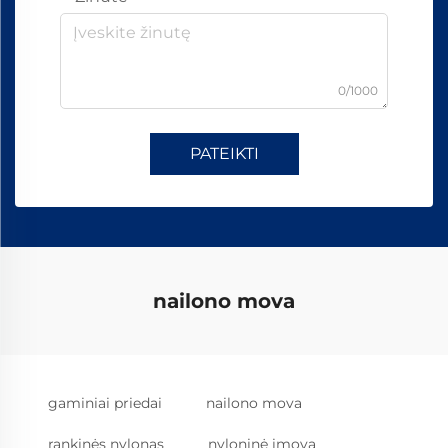
0/1000
PATEIKTI
nailono mova
gaminiai priedai
nailono mova
rankinės nylonas
nyloninė įmovą