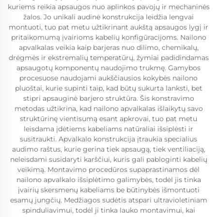
kuriems reikia apsaugos nuo aplinkos pavojų ir mechaninės
žalos. Jo unikali audinė konstrukcija leidžia lengvai
montuoti, tuo pat metu užtikrinant aukštą apsaugos lygį ir
pritaikomumą įvairioms kabelių konfigūracijoms. Nailono
apvalkalas veikia kaip barjeras nuo dilimo, chemikalų,
drėgmės ir ekstremalių temperatūrų, žymiai padidindamas
apsaugotų komponentų naudojimo trukmę. Gamybos
procesuose naudojami aukščiausios kokybės nailono
pluoštai, kurie supinti taip, kad būtų sukurta lanksti, bet
stipri apsauginė barjero struktūra. Šis konstravimo
metodas užtikrina, kad nailono apvalkalas išlaikytų savo
struktūrinę vientisumą esant apkrovai, tuo pat metu
leisdama įdėtiems kabeliams natūraliai išsiplėsti ir
susitraukti. Apvalkalo konstrukcija įtraukia specialius
audimo raštus, kurie gerina tiek apsaugą, tiek ventiliaciją,
neleisdami susidaryti karščiui, kuris gali pabloginti kabelių
veikimą. Montavimo procedūros supaprastinamos dėl
nailono apvalkalo išsiplėtimo galimybės, todėl jis tinka
įvairių skersmenų kabeliams be būtinybės išmontuoti
esamų jungčių. Medžiagos sudėtis atspari ultravioletiniam
spinduliavimui, todėl ji tinka lauko montavimui, kai