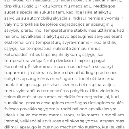
aplinkose, kur neapsaugoti laidai nuolat yra veikiami alyvų,
tirpiklių, rūgščių ir kitų korozinių medžiagų. Medžiagos
sudėtis specialiai sukurtа tam, kad ilgą laiką atlaikytų
sąlyčius su automobilių skysčiais, hidraulinėmis alyvomis ir
valymo tirpikliais be jokios degradacijos ar apsauginių
savybių praradimo. Temperatūrinė stabilumas užtikrina, kad
nailono apvalkalas išlaikytų savo apsaugines savybes esant
ekstremalioms temperatūrų svyravimams – nuo arktilių
sąlygų, kai temperatūra nukrenta žemiau minus
keturiasdešimties laipsnių, iki dykumų sąlygų, kai
temperatūra viršija šimtą dvidešimt laipsnių pagal
Farenheitą. Ši šiluminė atsparumas neleidžia susidaryti
trapumui ir įtrūkimams, kurie dažnai būdingi prastesnės
kokybės apsauginėms medžiagoms, todėl užtikrinama
nuolatinė apsauga per visus sezonus bei eksploatacijos
metu vykstančius temperatūros pokyčius. Ultravioletinės
spinduliuotės atsparumas neleidžia fotodegradacijai, kuri
sunaikina įprastas apsaugines medžiagas tiesioginės saulės
šviesos poveikio sąlygomis, todėl nailono apvalkalas yra
idealus lauko montavimams, stogų taikymams ir mobiliam
įrangai, veikiančiai atviruose aplinkos sąlygose. Atsparumas
dilimui apsaugo laidus nuo mechaninio ausimo, kurį sukelia