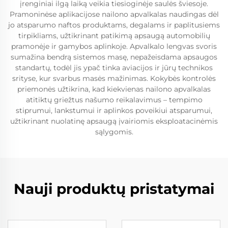
įrenginiai ilgą laiką veikia tiesioginėje saulės šviesoje.
Pramoninėse aplikacijose nailono apvalkalas naudingas dėl
jo atsparumo naftos produktams, degalams ir paplitusiems
tirpikliams, užtikrinant patikimą apsaugą automobilių
pramonėje ir gamybos aplinkoje. Apvalkalo lengvas svoris
sumažina bendrą sistemos masę, nepažeisdama apsaugos
standartų, todėl jis ypač tinka aviacijos ir jūrų technikos
srityse, kur svarbus masės mažinimas. Kokybės kontrolės
priemonės užtikrina, kad kiekvienas nailono apvalkalas
atitiktų griežtus našumo reikalavimus – tempimo
stiprumui, lankstumui ir aplinkos poveikiui atsparumui,
užtikrinant nuolatinę apsaugą įvairiomis eksploatacinėmis
sąlygomis.
Nauji produktų pristatymai