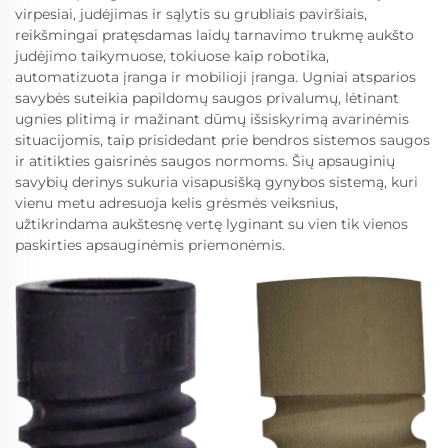
virpesiai, judėjimas ir sąlytis su grubliais paviršiais,
reikšmingai pratęsdamas laidų tarnavimo trukmę aukšto
judėjimo taikymuose, tokiuose kaip robotika,
automatizuota įranga ir mobilioji įranga. Ugniai atsparios
savybės suteikia papildomų saugos privalumų, lėtinant
ugnies plitimą ir mažinant dūmų išsiskyrimą avarinėmis
situacijomis, taip prisidedant prie bendros sistemos saugos
ir atitikties gaisrinės saugos normoms. Šių apsauginių
savybių derinys sukuria visapusišką gynybos sistemą, kuri
vienu metu adresuoja kelis grėsmės veiksnius,
užtikrindama aukštesnę vertę lyginant su vien tik vienos
paskirties apsauginėmis priemonėmis.