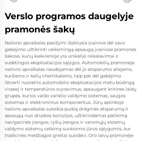
Verslo programos daugelyje
pramonės šakų
Nailono apvalkalas pasižymi išskilusia įvairove dėl savo
gebėjimo užtikrinti veiksmingą apsaugą įvairiose pramonės
šakose, kurių kiekvienoje yra unikalūs reikalavimai ir
sudėtingos eksploatacijos sąlygos. Automobilių pramonėje
nailono apvalkalas naudojamas dėl jo atsparumo aliejams,
kuršiems ir kelių chemikalams, taip pat dėl gebėjimo
ištverti nuolatinį automobilio eksploatacijos metu būdingą
virpesį ir temperatūros svyravimus, apsaugant kritines laidų
grupes, kurios valdo variklio valdymo sistemas, saugos
sistemas ir elektroninius komponentus. Jūrų aplinkoje
nailono apvalkalas suteikia puikią drėgmės atsparumą ir
apsaugą nuo druskos korozijos, užtikrindamas patikimą
navigacinės įrangos, ryšių įrangos ir varomųjų sistemų
valdymo sistemų veikimą sunkiomis jūros sąlygomis, kur
tradicinės medžiagos greitai susidėvi. Oro laivų pramonėje