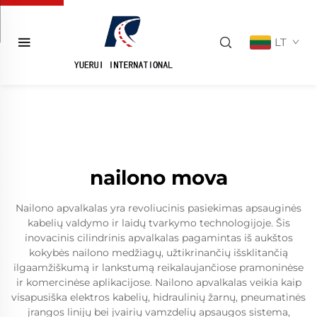
LT
nailono mova
Nailono apvalkalas yra revoliucinis pasiekimas apsauginės
kabelių valdymo ir laidų tvarkymo technologijoje. Šis
inovacinis cilindrinis apvalkalas pagamintas iš aukštos
kokybės nailono medžiagų, užtikrinančių išsklitančią
ilgaamžiškumą ir lankstumą reikalaujančiose pramoninėse
ir komercinėse aplikacijose. Nailono apvalkalas veikia kaip
visapusiška elektros kabelių, hidraulinių žarnų, pneumatinės
įrangos linijų bei įvairių vamzdelių apsaugos sistema,