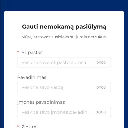
Gauti nemokamą pasiūlymą
Mūsų atstovas susisieks su jumis netrukus.
El. paštas
0/100
Pavadinimas
0/100
Įmonės pavadinimas
0/200
Žinutė