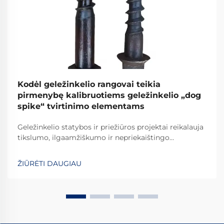
Kodėl geležinkelio rangovai teikia
pirmenybę kalibruotiems geležinkelio „dog
spike“ tvirtinimo elementams
Geležinkelio statybos ir priežiūros projektai reikalauja
tikslumo, ilgaamžiškumo ir nepriekaištingo
patikimumo kiekvieno naudojamo komponento. Tarp
svarbiausių elementų, tvirtinančių bėgius prie šпалų,
ŽIŪRĖTI DAUGIAU
apdailinti geležinkelio vinys išsiskiria kaip...