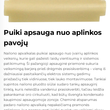
Puiki apsauga nuo aplinkos
pavojų
Nailono apvalkalas puikiai apsaugo nuo įvairių aplinkos
veiksnių, kurie gali pažeisti laidų vientisumą ir sistemos
patikimumą. Ši pažangioji apsauginė priemonė sukuria
veiksmingą barjerą prieš drėgmės prasiskverbimą – vieną iš
dažniausiai pasitaikančių elektros sistemų gedimų
priežasčių tiek vidiniuose, tiek lauko montavimuose. Tankiai
supintos nailono pluošto siūlai sudaro tankų apsauginį
tinklą, kuris neleidžia vandeniui prasiskverbti, tačiau leidžia
pakankamai oro cirkuliuoti, kad būtų išvengta kondensato
kaupimosi apsaugomoje zonoje. Cheminė atsparumas
padaro nailono apvalkalą nepakeičiamą pramonės