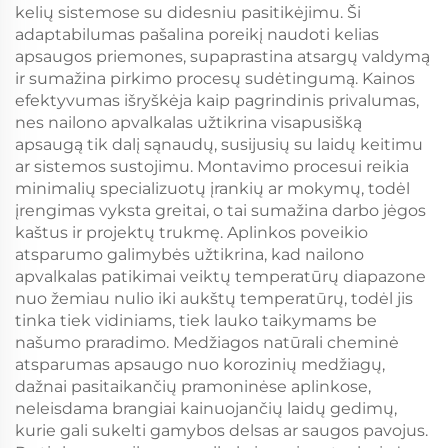
kelių sistemose su didesniu pasitikėjimu. Ši
adaptabilumas pašalina poreikį naudoti kelias
apsaugos priemones, supaprastina atsargų valdymą
ir sumažina pirkimo procesų sudėtingumą. Kainos
efektyvumas išryškėja kaip pagrindinis privalumas,
nes nailono apvalkalas užtikrina visapusišką
apsaugą tik dalį sąnaudų, susijusių su laidų keitimu
ar sistemos sustojimu. Montavimo procesui reikia
minimalių specializuotų įrankių ar mokymų, todėl
įrengimas vyksta greitai, o tai sumažina darbo jėgos
kaštus ir projektų trukmę. Aplinkos poveikio
atsparumo galimybės užtikrina, kad nailono
apvalkalas patikimai veiktų temperatūrų diapazone
nuo žemiau nulio iki aukštų temperatūrų, todėl jis
tinka tiek vidiniams, tiek lauko taikymams be
našumo praradimo. Medžiagos natūrali cheminė
atsparumas apsaugo nuo korozinių medžiagų,
dažnai pasitaikančių pramoninėse aplinkose,
neleisdama brangiai kainuojančių laidų gedimų,
kurie gali sukelti gamybos delsas ar saugos pavojus.