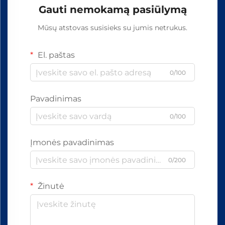
Gauti nemokamą pasiūlymą
Mūsų atstovas susisieks su jumis netrukus.
El. paštas
0/100
Pavadinimas
0/100
Įmonės pavadinimas
0/200
Žinutė