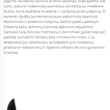
jėgoms. Kvikštinis šoninio profilio dizainas, matuojantis 3/8
colio, sukuria maksimalų paviršiaus kontaktą su medienos
šluota, kuris padidina triukšmą ir varžymą prieš judėjimą. Ši
konkreti dydžių kombinacija buvo patvirtinta išsamiais
testavimais ir praktiniu taikymu, kad jie galėtų palaikyti
tinkamą kelių atstumą įvairiose apkrovos sąlygomis.
Santykis tarp šoninio matmenų ir įtemimasi gylies taip pat
padeda sumažinti tempių žalą montavimo metu ir jų
eksploatacijos laikotarpiu, prisidedant prie mažesnių
priežiūros reikalavimų ir ilgesnio infrastruktūros gyvenimo
trukmės.