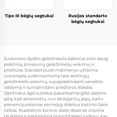
Tipo III bėgių segtukai
Rusijos standarto
bėgių segtukai
Sudomino dydžio geležinkelio šablonai siūlo daug
praktinių privalumų geležinkelių veikimui ir
priežiūrai. Standartizuoti matmenys užtikrina
universalią suderinamumą tarp skirtingų
geležinkelio sistemų, supaprastindami sandėlio
valdymą ir sumažindami priežiūros išlaidas.
Optimalus ilgis suteikia pakankamai giliai įdėjimo
gilią, kad atsistovėtų nuo iškilojančių jėgų, kartu
prevencijuodamas pernelyg didelius kaitinio žalos
rizikas. Kvadratinis šoninio dailio dizainas stiprina
triukšmą ir pasipriešina horizontaliam judesui, kas