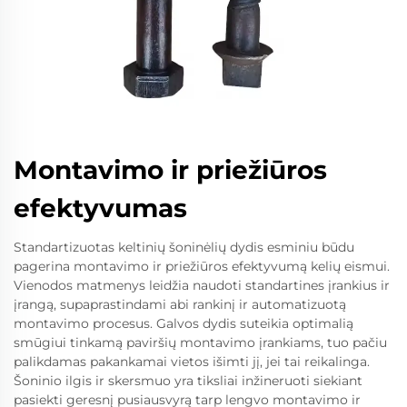
Montavimo ir priežiūros
efektyvumas
Standartizuotas keltinių šoninėlių dydis esminiu būdu
pagerina montavimo ir priežiūros efektyvumą kelių eismui.
Vienodos matmenys leidžia naudoti standartines įrankius ir
įrangą, supaprastindami abi rankinį ir automatizuotą
montavimo procesus. Galvos dydis suteikia optimalią
smūgiui tinkamą paviršių montavimo įrankiams, tuo pačiu
palikdamas pakankamai vietos išimti jį, jei tai reikalinga.
Šoninio ilgis ir skersmuo yra tiksliai inžineruoti siekiant
pasiekti geresnį pusiausvyrą tarp lengvo montavimo ir