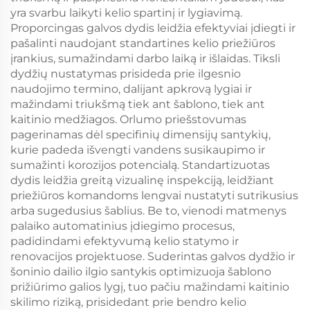
yra svarbu laikyti kelio spartinį ir lygiavimą.
Proporcingas galvos dydis leidžia efektyviai įdiegti ir
pašalinti naudojant standartines kelio priežiūros
įrankius, sumažindami darbo laiką ir išlaidas. Tiksli
dydžių nustatymas prisideda prie ilgesnio
naudojimo termino, dalijant apkrovą lygiai ir
mažindami triukšmą tiek ant šablono, tiek ant
kaitinio medžiagos. Orlumo priešstovumas
pagerinamas dėl specifinių dimensijų santykių,
kurie padeda išvengti vandens susikaupimo ir
sumažinti korozijos potencialą. Standartizuotas
dydis leidžia greitą vizualinę inspekciją, leidžiant
priežiūros komandoms lengvai nustatyti sutrikusius
arba sugedusius šablius. Be to, vienodi matmenys
palaiko automatinius įdiegimo procesus,
padidindami efektyvumą kelio statymo ir
renovacijos projektuose. Suderintas galvos dydžio ir
šoninio dailio ilgio santykis optimizuoja šablono
prižiūrimo galios lygį, tuo pačiu mažindami kaitinio
skilimo riziką, prisidedant prie bendro kelio