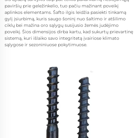
paviršių prie geležinkelio, tuo pačiu mažinant poveikį
aplinkos elementams. Šafto ilgis leidžia pasiekti tinkamą
gylį įsiurbimą, kuris saugo šoninį nuo šaltimo ir atšilimo
ciklų bei mažina oro sąlygų susijusio žemės judėjimo
poveikį. Šios dimensijos dirba kartu, kad sukurtų prievartinę
sistemą, kuri išlaiko savo integritetą įvairiose klimato
sąlygose ir sezoniniuose pokytimuose.