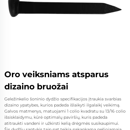
Oro veiksniams atsparus
dizaino bruožai
Geležinkelio šoninio dydžio specifikacijos įtraukia svarbias
dizaino ypatybes, kurios padeda išlaikyti ilgalaikį veikimą.
Galvos matmenys, matuojami 1 colio kvadratu su 13/16 colio
išsisklaidymu, kūrė optimalų paviršių, kuris padeda
atitraukti vandeni ir užkirsti kelią drėgmės susikaupimui.
Šis dydžių santykis taip pat teikia pakankamą nešiojamąją