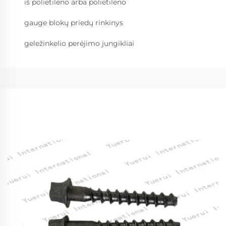
iš polietileno arba polietileno
gauge blokų priedų rinkinys
geležinkelio perėjimo jungikliai