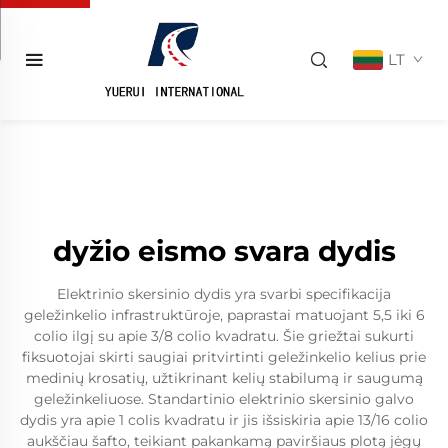
LT
dyžio eismo svara dydis
Elektrinio skersinio dydis yra svarbi specifikacija
geležinkelio infrastruktūroje, paprastai matuojant 5,5 iki 6
colio ilgį su apie 3/8 colio kvadratu. Šie griežtai sukurti
fiksuotojai skirti saugiai pritvirtinti geležinkelio kelius prie
medinių krosatių, užtikrinant kelių stabilumą ir saugumą
geležinkeliuose. Standartinio elektrinio skersinio galvo
dydis yra apie 1 colis kvadratu ir jis išsiskiria apie 13/16 colio
aukščiau šafto, teikiant pakankamą paviršiaus plotą jėgų