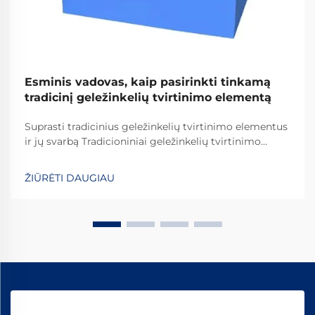
Esminis vadovas, kaip pasirinkti tinkamą
tradicinį geležinkelių tvirtinimo elementą
Suprasti tradicinius geležinkelių tvirtinimo elementus
ir jų svarbą Tradicioniniai geležinkelių tvirtinimo
elementai yra kritiškai svarbūs užtikrinant
geležinkelių bėgių stabilumą ir saugumą kasdienėms
ŽIŪRĖTI DAUGIAU
operacijoms. Daugelis sistemų pasikliauja
standartinėmis detalėmis, įskaitant varžtus, veržles
ir...