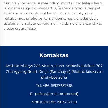
fiksuojančios jėgos, sumažindami montavimo laiką ir kartu
laikydami saugumo standartus. Ši standartizacija taip pat
supaprastina sandėlio valdymą ir sumažo mokymosi
reikalavimus priežiūros komandoms, nes vienodas dydis
užtikrina numatytinus veikimo ir valdymo charakteristikas
visose programose.
Kontaktas
Add: Kambarys 205, Vakarų zona, antrasis aukštas, 707
Zhangyang Road, Kinija (Šanchajus) Pilotinė laisvosios
prekybos zona
Tel.:
+86-15937257616
El. paštas:
[email protected]
Mobilusis:
+86-15037221110