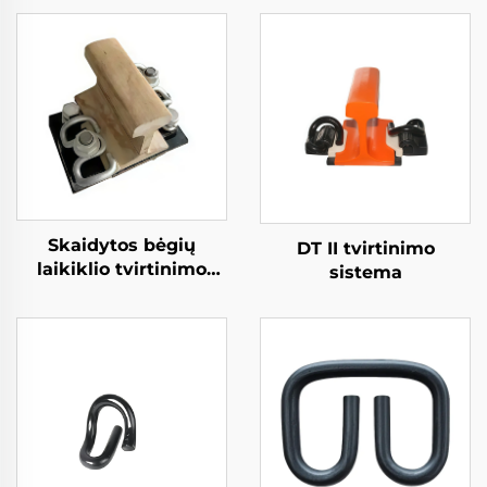
Skaidytos bėgių
DT II tvirtinimo
laikiklio tvirtinimo
sistema
sistema