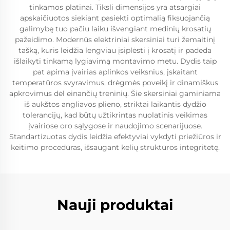
tinkamos platinai. Tiksli dimensijos yra atsargiai
apskaičiuotos siekiant pasiekti optimalią fiksuojančią
galimybę tuo pačiu laiku išvengiant medinių krosatių
pažeidimo. Modernūs elektriniai skersiniai turi žemaitinį
tašką, kuris leidžia lengviau įsiplėsti į krosatį ir padeda
išlaikyti tinkamą lygiavimą montavimo metu. Dydis taip
pat apima įvairias aplinkos veiksnius, įskaitant
temperatūros svyravimus, drėgmės poveikį ir dinamiškus
apkrovimus dėl einančių treninių. Šie skersiniai gaminiama
iš aukštos angliavos plieno, striktai laikantis dydžio
tolerancijų, kad būtų užtikrintas nuolatinis veikimas
įvairiose oro sąlygose ir naudojimo scenarijuose.
Standartizuotas dydis leidžia efektyviai vykdyti priežiūros ir
keitimo procedūras, išsaugant kelių struktūros integritetę.
Nauji produktai