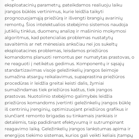
eksploatacinių parametrų, pateikdamos realiuoju laiku
įrangos būklės vertinimus, kurie leidžia taikyti
prognozuojamąją priežiūrą ir išvengti brangių avarinių
remontų. Šios intelektualios stebėjimo sistemos naudoja
jutiklių tinklus, duomenų analizę ir mašininio mokymosi
algoritmus, kad potencialias problemas nustatytų
savaitėmis ar net mėnesiais anksčiau nei jos sukeltų
eksploatacines problemas, leisdamos priežiūros
komandoms planuoti remontus per numatytas prastovas, o
ne reaguoti į netikėtus gedimus. Komponentų ir sąsajų
standartizavimas visoje geležinkelių įrangos šeimoje
sumažina atsargų reikalavimus, supaprastina priežiūros
procedūras ir leidžia greitai keisti dalis, žymiai
sumažindamas tiek priežiūros kaštus, tiek įrangos
prastovas. Nuotolinio stebėjimo galimybės leidžia
priežiūros komandoms įvertinti geležinkelių įrangos būklę
iš centrinių įrenginių, optimizuojant priežiūros grafikus ir
siunčiant remonto brigadas su tinkamais įrankiais ir
detalėmis, taip padidinant efektyvumą ir sutrumpinant
reagavimo laiką. Geležinkelių įrangos lankstumas apima ir
energijos tiekimo sistemas, kurios gali veikti keliais įtampų