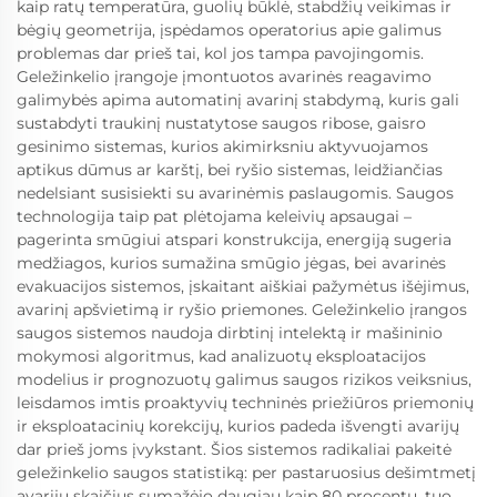
kaip ratų temperatūra, guolių būklė, stabdžių veikimas ir
bėgių geometrija, įspėdamos operatorius apie galimus
problemas dar prieš tai, kol jos tampa pavojingomis.
Geležinkelio įrangoje įmontuotos avarinės reagavimo
galimybės apima automatinį avarinį stabdymą, kuris gali
sustabdyti traukinį nustatytose saugos ribose, gaisro
gesinimo sistemas, kurios akimirksniu aktyvuojamos
aptikus dūmus ar karštį, bei ryšio sistemas, leidžiančias
nedelsiant susisiekti su avarinėmis paslaugomis. Saugos
technologija taip pat plėtojama keleivių apsaugai –
pagerinta smūgiui atspari konstrukcija, energiją sugeria
medžiagos, kurios sumažina smūgio jėgas, bei avarinės
evakuacijos sistemos, įskaitant aiškiai pažymėtus išėjimus,
avarinį apšvietimą ir ryšio priemones. Geležinkelio įrangos
saugos sistemos naudoja dirbtinį intelektą ir mašininio
mokymosi algoritmus, kad analizuotų eksploatacijos
modelius ir prognozuotų galimus saugos rizikos veiksnius,
leisdamos imtis proaktyvių techninės priežiūros priemonių
ir eksploatacinių korekcijų, kurios padeda išvengti avarijų
dar prieš joms įvykstant. Šios sistemos radikaliai pakeitė
geležinkelio saugos statistiką: per pastaruosius dešimtmetį
avarijų skaičius sumažėjo daugiau kaip 80 procentų, tuo