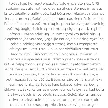
tokias kaip kompiuterizuotos valdymo sistemos, GPS
stebėjimas, automatinės diagnostikos sistemos ir realaus
laiko stebėjimo galimybės, kad būtų optimizuotas našumas
ir patikimumas. Geležinkelių įrangos pagrindinės funkcijos
išeina už paprasto vežimo ribų ir apima keleivių bei krovinių
vežimą, bėgių tikrinimą ir remontą, signalų valdymą bei
infrastruktūros priežiūrą. Lokomotyvai yra geležinkelių
eksploatacijos varomoji jėga: jie naudoja elektrinę, dyzelinę
arba hibridinę varomąją sistemą, kad su nepaprasta
efektyvumu vežtų traukinius per didžiulius atstumus.
Riedmenys – įskaitant keleivių vagonus, krovininius
vagonus ir specialiuosius vežimo priemones – suteikia
būtiną talpą žmonių ir prekių saugiam ir patogiam vežimui.
Signalizacijos įranga užtikrina suderintą eismo valdymą per
sudėtingas ryšių tinklus, kurie neleidžia susidūrimų ir
optimizuoja tvarkaraščius. Bėgių priežiūros įranga atlieka
esmines funkcijas, tokias kaip balasto valymas, bėgių
šlifavimas, šakų keitimas ir geometrijos taisymas, kad būtų
išlaikytos optimalios bėgių sąlygos. Geležinkelių įrangos
taikymo sritys apima kelias sektorius: miesto greitojo
traukinio sistemas, tarpmiestines keleivių paslaugas,