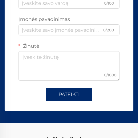
0/100
Įmonės pavadinimas
0/200
Žinutė
0/1000
PATEIKTI