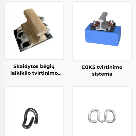
Skaidytos bėgių
DJK5 tvirtinimo
laikiklio tvirtinimo
sistema
sistema