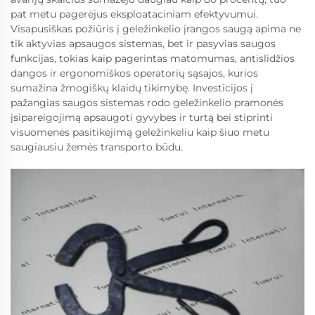
pat metu pagerėjus eksploataciniam efektyvumui.
Visapusiškas požiūris į geležinkelio įrangos saugą apima ne
tik aktyvias apsaugos sistemas, bet ir pasyvias saugos
funkcijas, tokias kaip pagerintas matomumas, antislidžios
dangos ir ergonomiškos operatorių sąsajos, kurios
sumažina žmogiškų klaidų tikimybę. Investicijos į
pažangias saugos sistemas rodo geležinkelio pramonės
įsipareigojimą apsaugoti gyvybes ir turtą bei stiprinti
visuomenės pasitikėjimą geležinkeliu kaip šiuo metu
saugiausiu žemės transporto būdu.