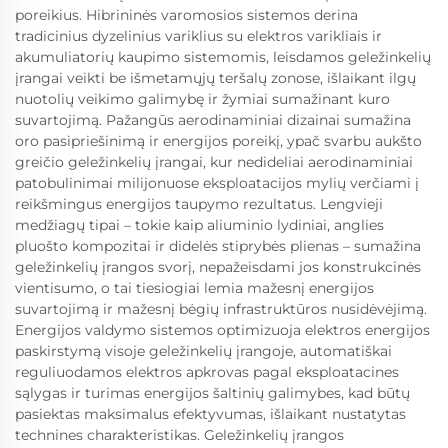
poreikius. Hibrininės varomosios sistemos derina
tradicinius dyzelinius variklius su elektros varikliais ir
akumuliatorių kaupimo sistemomis, leisdamos geležinkelių
įrangai veikti be išmetamųjų teršalų zonose, išlaikant ilgų
nuotolių veikimo galimybę ir žymiai sumažinant kuro
suvartojimą. Pažangūs aerodinaminiai dizainai sumažina
oro pasipriešinimą ir energijos poreikį, ypač svarbu aukšto
greičio geležinkelių įrangai, kur nedideliai aerodinaminiai
patobulinimai milijonuose eksploatacijos mylių verčiami į
reikšmingus energijos taupymo rezultatus. Lengvieji
medžiagų tipai – tokie kaip aliuminio lydiniai, anglies
pluošto kompozitai ir didelės stiprybės plienas – sumažina
geležinkelių įrangos svorį, nepažeisdami jos konstrukcinės
vientisumo, o tai tiesiogiai lemia mažesnį energijos
suvartojimą ir mažesnį bėgių infrastruktūros nusidėvėjimą.
Energijos valdymo sistemos optimizuoja elektros energijos
paskirstymą visoje geležinkelių įrangoje, automatiškai
reguliuodamos elektros apkrovas pagal eksploatacines
sąlygas ir turimas energijos šaltinių galimybes, kad būtų
pasiektas maksimalus efektyvumas, išlaikant nustatytas
technines charakteristikas. Geležinkelių įrangos