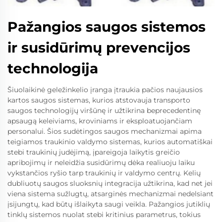
Pažangios saugos sistemos
ir susidūrimų prevencijos
technologija
Šiuolaikinė geležinkelio įranga įtraukia pačios naujausios
kartos saugos sistemas, kurios atstovauja transporto
saugos technologijų viršūnę ir užtikrina beprecedentinę
apsaugą keleiviams, kroviniams ir eksploatuojančiam
personalui. Šios sudėtingos saugos mechanizmai apima
teigiamos traukinio valdymo sistemas, kurios automatiškai
stebi traukinių judėjimą, įpareigoja laikytis greičio
apribojimų ir neleidžia susidūrimų dėka realiuoju laiku
vykstančios ryšio tarp traukinių ir valdymo centrų. Kelių
dubliuotų saugos sluoksnių integracija užtikrina, kad net jei
viena sistema sužlugtų, atsarginės mechanizmai nedelsiant
įsijungtų, kad būtų išlaikyta saugi veikla. Pažangios jutiklių
tinklų sistemos nuolat stebi kritinius parametrus, tokius