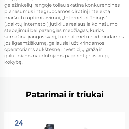
geležinkelių įrangoje toliau skatina konkurencines
pranašumus integruodamos dirbtinį intelektą
maršrutų optimizavimui, „Internet of Things“
(„daiktų interneto“) jutiklius realaus laiko našumo
stebėjimui bei pažangias medžiagas, kurios
sumažina įrangos svorį, tuo pat metu padidindamos
jos ilgaamžiškumą, galiausiai užtikrindamos
operatoriams aukštesnę investicijų grąžą ir
galutiniams naudotojams pagerintą paslaugų
kokybę.
Patarimai ir triukai
24