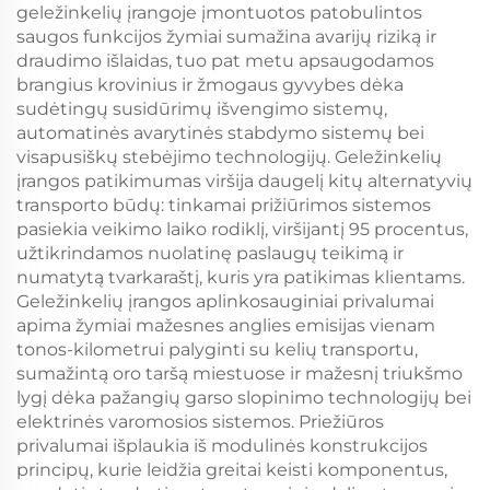
geležinkelių įrangoje įmontuotos patobulintos
saugos funkcijos žymiai sumažina avarijų riziką ir
draudimo išlaidas, tuo pat metu apsaugodamos
brangius krovinius ir žmogaus gyvybes dėka
sudėtingų susidūrimų išvengimo sistemų,
automatinės avarytinės stabdymo sistemų bei
visapusiškų stebėjimo technologijų. Geležinkelių
įrangos patikimumas viršija daugelį kitų alternatyvių
transporto būdų: tinkamai prižiūrimos sistemos
pasiekia veikimo laiko rodiklį, viršijantį 95 procentus,
užtikrindamos nuolatinę paslaugų teikimą ir
numatytą tvarkaraštį, kuris yra patikimas klientams.
Geležinkelių įrangos aplinkosauginiai privalumai
apima žymiai mažesnes anglies emisijas vienam
tonos-kilometrui palyginti su kelių transportu,
sumažintą oro taršą miestuose ir mažesnį triukšmo
lygį dėka pažangių garso slopinimo technologijų bei
elektrinės varomosios sistemos. Priežiūros
privalumai išplaukia iš modulinės konstrukcijos
principų, kurie leidžia greitai keisti komponentus,