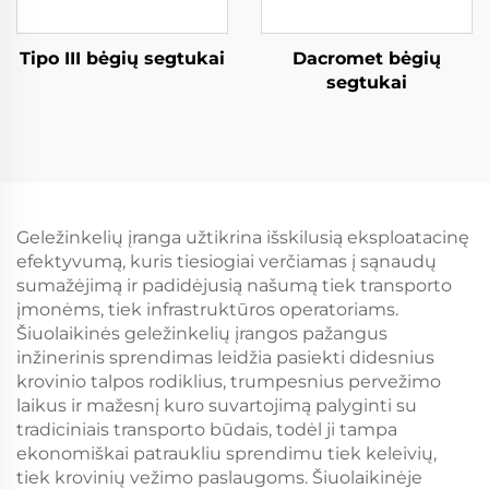
Tipo III bėgių segtukai
Dacromet bėgių
segtukai
Geležinkelių įranga užtikrina išskilusią eksploatacinę
efektyvumą, kuris tiesiogiai verčiamas į sąnaudų
sumažėjimą ir padidėjusią našumą tiek transporto
įmonėms, tiek infrastruktūros operatoriams.
Šiuolaikinės geležinkelių įrangos pažangus
inžinerinis sprendimas leidžia pasiekti didesnius
krovinio talpos rodiklius, trumpesnius pervežimo
laikus ir mažesnį kuro suvartojimą palyginti su
tradiciniais transporto būdais, todėl ji tampa
ekonomiškai patraukliu sprendimu tiek keleivių,
tiek krovinių vežimo paslaugoms. Šiuolaikinėje