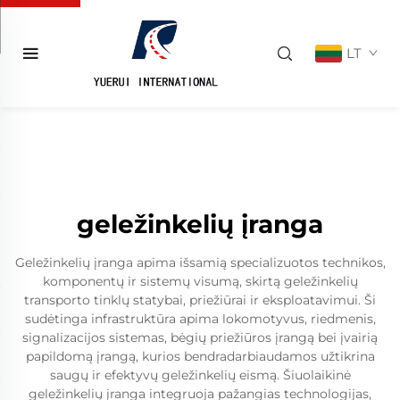
LT
geležinkelių įranga
Geležinkelių įranga apima išsamią specializuotos technikos,
komponentų ir sistemų visumą, skirtą geležinkelių
transporto tinklų statybai, priežiūrai ir eksploatavimui. Ši
sudėtinga infrastruktūra apima lokomotyvus, riedmenis,
signalizacijos sistemas, bėgių priežiūros įrangą bei įvairią
papildomą įrangą, kurios bendradarbiaudamos užtikrina
saugų ir efektyvų geležinkelių eismą. Šiuolaikinė
geležinkelių įranga integruoja pažangias technologijas,