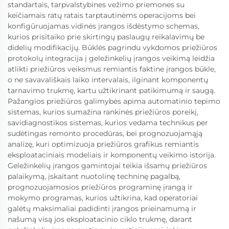
standartais, tarpvalstybines vežimo priemones su
keičiamais ratų ratais tarptautinėms operacijoms bei
konfigūruojamas vidinės įrangos išdėstymo schemas,
kurios prisitaiko prie skirtingų paslaugų reikalavimų be
didelių modifikacijų. Būklės pagrindu vykdomos priežiūros
protokolų integracija į geležinkelių įrangos veikimą leidžia
atlikti priežiūros veiksmus remiantis faktine įrangos būkle,
o ne savavališkais laiko intervalais, ilginant komponentų
tarnavimo trukmę, kartu užtikrinant patikimumą ir saugą.
Pažangios priežiūros galimybės apima automatinio tepimo
sistemas, kurios sumažina rankinės priežiūros poreikį,
savidiagnostikos sistemas, kurios vedama technikus per
sudėtingas remonto procedūras, bei prognozuojamąją
analizę, kuri optimizuoja priežiūros grafikus remiantis
eksploataciniais modeliais ir komponentų veikimo istorija.
Geležinkelių įrangos gamintojai teikia išsamų priežiūros
palaikymą, įskaitant nuotolinę techninę pagalbą,
prognozuojamosios priežiūros programinę įrangą ir
mokymo programas, kurios užtikrina, kad operatoriai
galėtų maksimaliai padidinti įrangos prieinamumą ir
našumą visą jos eksploatacinio ciklo trukmę, darant