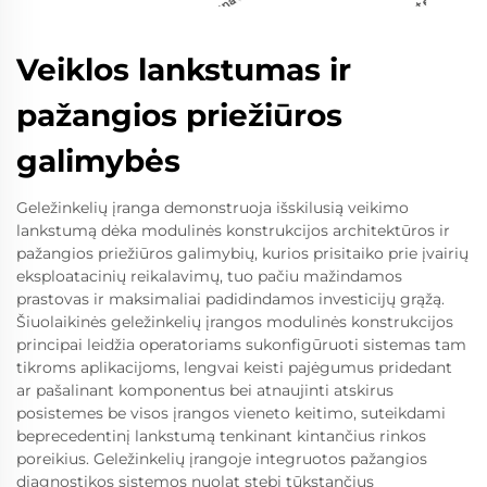
Veiklos lankstumas ir
pažangios priežiūros
galimybės
Geležinkelių įranga demonstruoja išskilusią veikimo
lankstumą dėka modulinės konstrukcijos architektūros ir
pažangios priežiūros galimybių, kurios prisitaiko prie įvairių
eksploatacinių reikalavimų, tuo pačiu mažindamos
prastovas ir maksimaliai padidindamos investicijų grąžą.
Šiuolaikinės geležinkelių įrangos modulinės konstrukcijos
principai leidžia operatoriams sukonfigūruoti sistemas tam
tikroms aplikacijoms, lengvai keisti pajėgumus pridedant
ar pašalinant komponentus bei atnaujinti atskirus
posistemes be visos įrangos vieneto keitimo, suteikdami
beprecedentinį lankstumą tenkinant kintančius rinkos
poreikius. Geležinkelių įrangoje integruotos pažangios
diagnostikos sistemos nuolat stebi tūkstančius