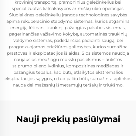
krovininį transportą, pramoninius geležinkelius bei
specializuotas kalnakasybos ar miškų ūkio operacijas.
Šiuolaikinės geležinkelių įrangos technologinės savybės
apima rekuperacinio stabdymo sistemas, kurios atgamina
energiją lėtinant traukinį, pažangias pakabos sistemas,
pagerinančias važiavimo kokybę, automatinės traukinių
valdymo sistemas, padedančias padidinti saugą, bei
prognozuojamos priežiūros galimybes, kurios sumažina
prastovas ir eksploatacijos išlaidas. Šios sistemos naudoja
naujausios medžiagų mokslų pasiekimus – aukštos
stiprumo plieno lydinius, kompozitines medžiagas ir
pažangius tepalus, kad būtų atlaikytos ekstremalios
eksploatacijos sąlygos, o tuo pačiu būtų sumažinta aplinkos
nauda dėl mažesnių išmetamųjų teršalų ir triukšmo.
Nauji prekių pasiūlymai