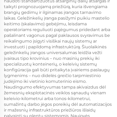
naudoti standartizuotus atsarginių dalių atsargas ir
taikyti prognozuojamą priežiūrą, kuria išvengiama
brangių gedimų ir ilginamas įrangos tarnavimo
laikas. Geležinkelių įranga pasižymi puikiu mastelio
keitimo (skalavimo) gebėjimu, leisdama
operatoriams reguliuoti pajėgumus pridedant arba
pašalinant vagonus pagal paklausos svyravimus be
reikalingumo įsigyti visiškai naujų sistemų ar
investuoti į papildomą infrastruktūrą. Šiuolaikinės
geležinkelių įrangos universalumas leidžia vežti
įvairaus tipo krovinius – nuo masinių prekių iki
specializuotų konteinerių, o keleivių sistemų
konfigūracija gali būti pritaikyta įvairiems paslaugų
lygmenims – nuo didelės greičio tarpmiestinio
judėjimo iki vietinio komuterinio eismo.
Naudingumo efektyvumas tampa akivaizdus dėl
žemesnių eksplotacinės veiklos sąnaudų vienam
keleivio-kilometrui arba tonos-kilometrui,
sumažintų darbo jėgos poreikių dėl automatizacijos
ir mažesnių infrastruktūros priežiūros išlaidų
palyginti su plentų sistemomis. Naujovės