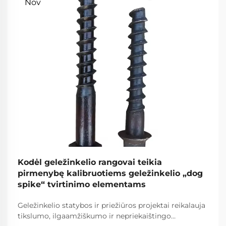
Nov
Kodėl geležinkelio rangovai teikia
pirmenybę kalibruotiems geležinkelio „dog
spike“ tvirtinimo elementams
Geležinkelio statybos ir priežiūros projektai reikalauja
tikslumo, ilgaamžiškumo ir nepriekaištingo