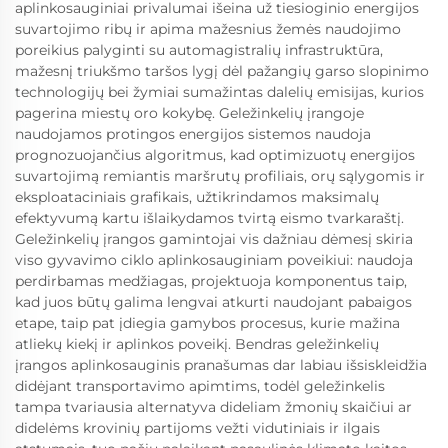
aplinkosauginiai privalumai išeina už tiesioginio energijos
suvartojimo ribų ir apima mažesnius žemės naudojimo
poreikius palyginti su automagistralių infrastruktūra,
mažesnį triukšmo taršos lygį dėl pažangių garso slopinimo
technologijų bei žymiai sumažintas dalelių emisijas, kurios
pagerina miestų oro kokybę. Geležinkelių įrangoje
naudojamos protingos energijos sistemos naudoja
prognozuojančius algoritmus, kad optimizuotų energijos
suvartojimą remiantis maršrutų profiliais, orų sąlygomis ir
eksploataciniais grafikais, užtikrindamos maksimalų
efektyvumą kartu išlaikydamos tvirtą eismo tvarkaraštį.
Geležinkelių įrangos gamintojai vis dažniau dėmesį skiria
viso gyvavimo ciklo aplinkosauginiam poveikiui: naudoja
perdirbamas medžiagas, projektuoja komponentus taip,
kad juos būtų galima lengvai atkurti naudojant pabaigos
etape, taip pat įdiegia gamybos procesus, kurie mažina
atliekų kiekį ir aplinkos poveikį. Bendras geležinkelių
įrangos aplinkosauginis pranašumas dar labiau išsiskleidžia
didėjant transportavimo apimtims, todėl geležinkelis
tampa tvariausia alternatyva dideliam žmonių skaičiui ar
didelėms krovinių partijoms vežti vidutiniais ir ilgais