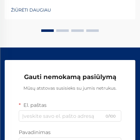
patikimumo kiekvieno naudojamo komponento. Tarp
svarbiausių elementų, tvirtinančių bėgius prie šпалų,
ŽIŪRĖTI DAUGIAU
apdailinti geležinkelio vinys išsiskiria kaip...
Gauti nemokamą pasiūlymą
Mūsų atstovas susisieks su jumis netrukus.
El. paštas
0/100
Pavadinimas