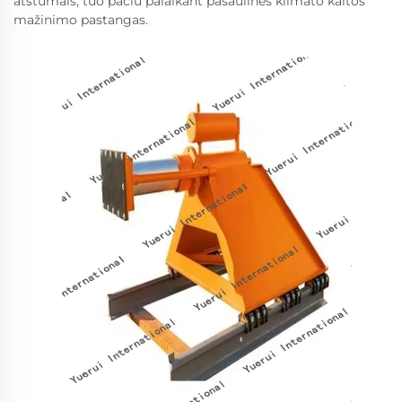
atstumais, tuo pačiu palaikant pasaulinės klimato kaitos
mažinimo pastangas.