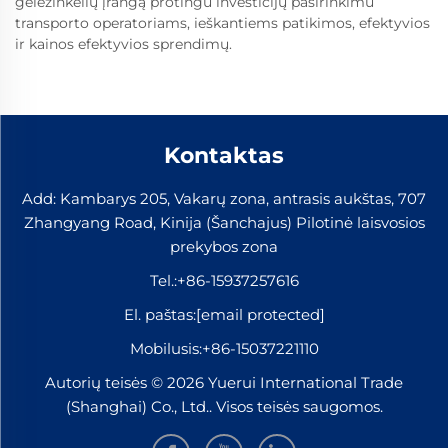
geležinkelių įrangą protingu investicijų pasirinkimu
transporto operatoriams, ieškantiems patikimos, efektyvios
ir kainos efektyvios sprendimų.
Kontaktas
Add: Kambarys 205, Vakarų zona, antrasis aukštas, 707
Zhangyang Road, Kinija (Šanchajus) Pilotinė laisvosios
prekybos zona
Tel.:
+86-15937257616
El. paštas:
[email protected]
Mobilusis:
+86-15037221110
Autorių teisės © 2026 Yuerui International Trade
(Shanghai) Co., Ltd.. Visos teisės saugomos.