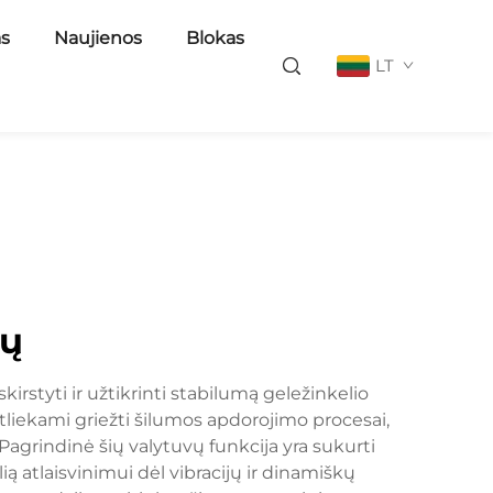
as
Naujienos
Blokas
LT
ių
kirstyti ir užtikrinti stabilumą geležinkelio
tliekami griežti šilumos apdorojimo procesai,
 Pagrindinė šių valytuvų funkcija yra sukurti
ią atlaisvinimui dėl vibracijų ir dinamiškų