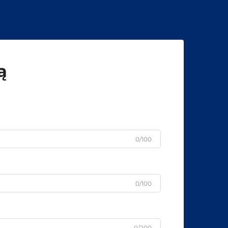
ą
0/100
0/100
0/200