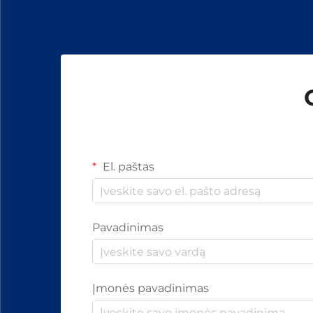
ir...
El. paštas
Pavadinimas
Įmonės pavadinimas