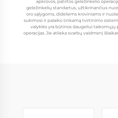
apkrovos, patirtos geležinkelio operacij
geležinkelių standartus, užtikrinančius nuose
oro sąlygoms, dideliems kroviniams ir nuola
sukimosi ir palaiko tinkamą tvirtinimo sistem
valyklės yra būtinos daugeliui taikomųjų p
operacijas. Jie atlieka svarbų vaidmenį išlai