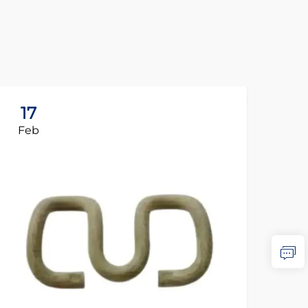
17
1
Feb
Fe