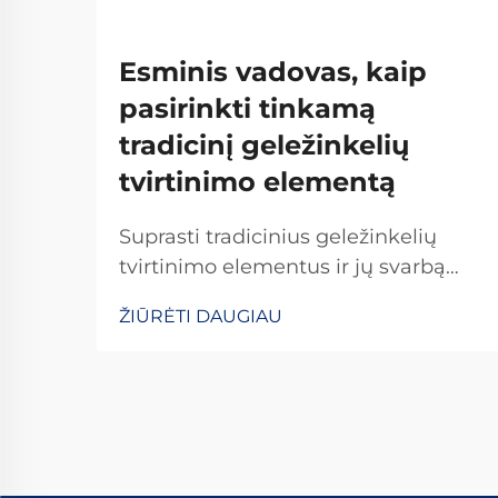
Esminis vadovas, kaip
pasirinkti tinkamą
tradicinį geležinkelių
tvirtinimo elementą
Suprasti tradicinius geležinkelių
tvirtinimo elementus ir jų svarbą
Tradicioniniai geležinkelių tvirtinimo
ŽIŪRĖTI DAUGIAU
elementai yra kritiškai svarbūs
užtikrinant geležinkelių bėgių
stabilumą ir saugumą kasdienėms
operacijoms. Daugelis sistemų
pasikliauja standartinėmis
detalėmis, įskaitant varžtus, veržles