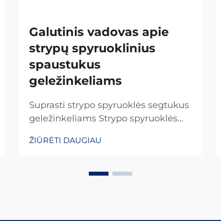
Galutinis vadovas apie
strypų spyruoklinius
spaustukus
geležinkeliams
Suprasti strypo spyruoklės segtukus
geležinkeliams Strypo spyruoklės
segtukai yra specialūs tvirtinimo
ŽIŪRĖTI DAUGIAU
elementai, kurie vaidina svarbų
vaidmenį visame pasaulyje
esančiuose geležinkelių sistemose.
Jie užtikrina, kad bėgiai būtų
tinkamai pritvirtinti, kad viskas
išliktų savo vietoje. Ką daro šiuos