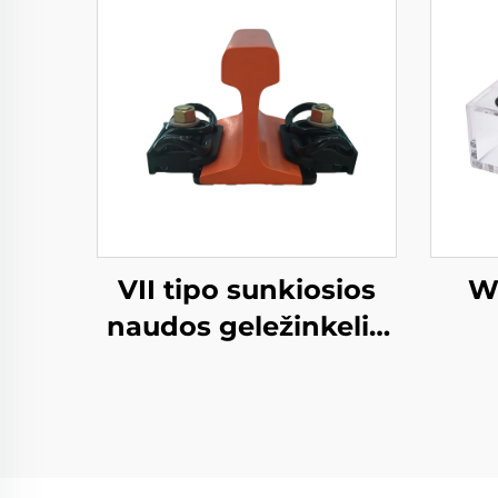
VII tipo sunkiosios
WJ
naudos geležinkelio
tvirtinimo sistema