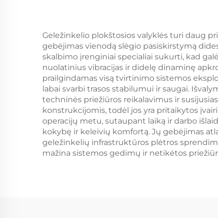
Geležinkelio plokštosios valyklės turi daug pr
gebėjimas vienodą slėgio pasiskirstymą dides
skalbimo įrenginiai specialiai sukurti, kad ga
nuolatinius vibracijas ir didelę dinaminę apkro
prailgindamas visą tvirtinimo sistemos eksplo
labai svarbi trasos stabilumui ir saugai. Išv
techninės priežiūros reikalavimus ir susijusi
konstrukcijomis, todėl jos yra pritaikytos įv
operacijų metu, sutaupant laiką ir darbo išlaid
kokybę ir keleivių komfortą. Jų gebėjimas atlai
geležinkelių infrastruktūros plėtros sprendim
mažina sistemos gedimų ir netikėtos priežiūro