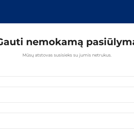
segtukus efektyviais...
Gauti nemokamą pasiūlym
Mūsų atstovas susisieks su jumis netrukus.