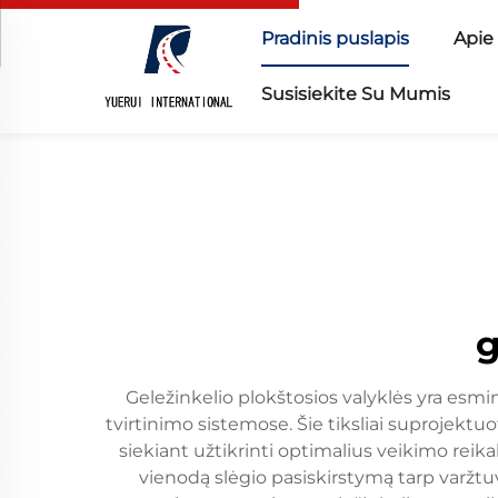
Pradinis puslapis
Apie
Susisiekite Su Mumis
g
Geležinkelio plokštosios valyklės yra esminė
tvirtinimo sistemose. Šie tiksliai suprojekt
siekiant užtikrinti optimalius veikimo reika
vienodą slėgio pasiskirstymą tarp varžtuvo