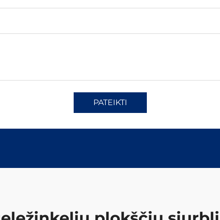
PATEIKTI
eležinkelių plokščių siurbl