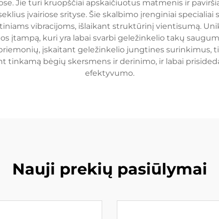
ose. Jie turi kruopščiai apskaičiuotus matmenis ir pavirši
klius įvairiose srityse. Šie skalbimo įrenginiai specialia
tiniams vibracijoms, išlaikant struktūrinį vientisumą. 
os įtampą, kuri yra labai svarbi geležinkelio takų saugum
riemonių, įskaitant geležinkelio jungtines surinkimus, til
kant tinkamą bėgių skersmens ir derinimo, ir labai priside
efektyvumo.
Nauji prekių pasiūlymai