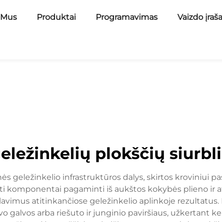
 Mus
Produktai
Programavimas
Vaizdo įraš
eležinkelių plokščių siurbl
s geležinkelio infrastruktūros dalys, skirtos kroviniui pas
uoti komponentai pagaminti iš aukštos kokybės plieno ir a
lavimus atitinkančiose geležinkelio aplinkoje rezultatus.
 galvos arba riešuto ir junginio paviršiaus, užkertant kel