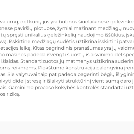
ivalumų, dėl kurių jos yra būtinos šiuolaikinėse geležinke
nėse paviršių plotuose, žymiai mažinant medžiagų nuovar
lėtų spręsti unikalius geležinkelių naudojimo iššūkius, į
vą. Išskirtinė medžiagų sudėtis užtikrina išskirtinį patva
atacijos laiką. Kitas pagrindinis pranašumas yra jų vaidm
alymo mašinos padeda išvengti šluostų išlaisvinimo dėl sp
as išlaidas. Standartizuotos jų matmenys užtikrina suder
airioms reikmėms. Plokštumo konstrukcija palengvina įren
as. Šie valytuvai taip pat padeda pagerinti bėgių išlygini
kyti didelį stresą ir išlaikyti struktūrinį vientisumą daro
ais. Gaminimo proceso kokybės kontrolės standartai užtik
s riziką.