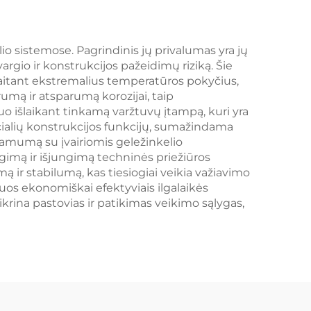
lio sistemose. Pagrindinis jų privalumas yra jų
gio ir konstrukcijos pažeidimų riziką. Šie
skaitant ekstremalius temperatūros pokyčius,
rumą ir atsparumą korozijai, taip
uo išlaikant tinkamą varžtuvų įtampą, kuri yra
ecialių konstrukcijos funkcijų, sumažindama
inamumą su įvairiomis geležinkelio
gimą ir išjungimą techninės priežiūros
mą ir stabilumą, kas tiesiogiai veikia važiavimo
 juos ekonomiškai efektyviais ilgalaikės
rina pastovias ir patikimas veikimo sąlygas,