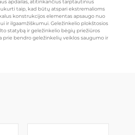
aus apdailas, atitinkančius tarptautinius
i sukurti taip, kad būtų atspari ekstremalioms
Unikalus konstrukcijos elementas apsaugo nuo
ui ir ilgaamžiškumui. Geležinkelio plokštosios
to statybą ir geležinkelio bėgių priežiūros
da prie bendro geležinkelių veiklos saugumo ir