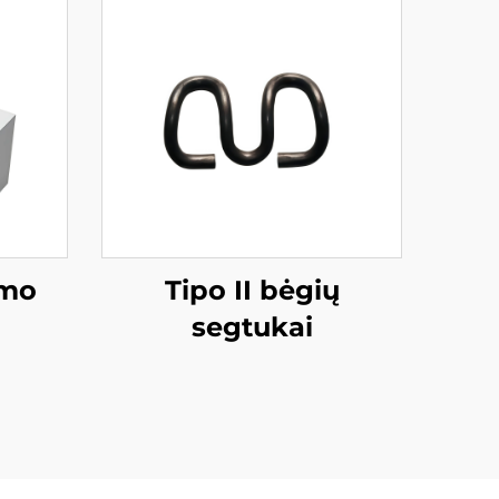
imo
Tipo II bėgių
segtukai