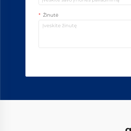
Žinutė
g