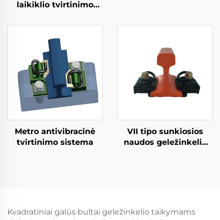
laikiklio tvirtinimo
sistema
Metro antivibracinė
VII tipo sunkiosios
tvirtinimo sistema
naudos geležinkelio
tvirtinimo sistema
Kvadratiniai galūs bultai geležinkelio taikymams