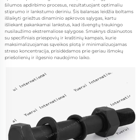
šilumos apdirbimo procesus, rezultatuojant optimaliu
stiprumo ir lankstumo deriniu. Šis balansas leidžia boltams
išlaikyti griežtus dinaminio apkrovos sąlygas, kartu
išliekant pakankamai lankstus, kad išvengtų traukingo
nusilaužimo ekstremaliose sąlygose. Smaknys dizainuotos
su specifiniais priespovių ir kraštinių kampais, kurie
maksimalizuojamas sąveikos plotą ir minimalizuojamas
streso koncentracija, prisidėdamos prie geriau išmokų
priešolienių ir ilgesnio naudojimo laiko.