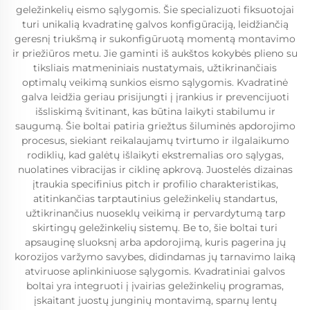
geležinkelių eismo sąlygomis. Šie specializuoti fiksuotojai
turi unikalią kvadratinę galvos konfigūraciją, leidžiančią
geresnį triukšmą ir sukonfigūruotą momentą montavimo
ir priežiūros metu. Jie gaminti iš aukštos kokybės plieno su
tiksliais matmeniniais nustatymais, užtikrinančiais
optimalų veikimą sunkios eismo sąlygomis. Kvadratinė
galva leidžia geriau prisijungti į įrankius ir prevencijuoti
išsliskimą švitinant, kas būtina laikyti stabilumu ir
saugumą. Šie boltai patiria griežtus šiluminės apdorojimo
procesus, siekiant reikalaujamų tvirtumo ir ilgalaikumo
rodiklių, kad galėtų išlaikyti ekstremalias oro sąlygas,
nuolatines vibracijas ir ciklinę apkrovą. Juostelės dizainas
įtraukia specifinius pitch ir profilio charakteristikas,
atitinkančias tarptautinius geležinkelių standartus,
užtikrinančius nuoseklų veikimą ir pervardytumą tarp
skirtingų geležinkelių sistemų. Be to, šie boltai turi
apsauginę sluoksnį arba apdorojimą, kuris pagerina jų
korozijos varžymo savybes, didindamas jų tarnavimo laiką
atviruose aplinkiniuose sąlygomis. Kvadratiniai galvos
boltai yra integruoti į įvairias geležinkelių programas,
įskaitant juostų junginių montavimą, sparnų lentų