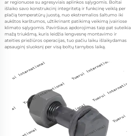
ar regionuose su agresyviais aplinkos sąlygomis. Boltai
išlaiko savo konstrukcinį integritetą ir funkcinę veiklą per
plačią temperatūrų juostą, nuo ekstremalios šaltumo iki
aukštos karštumos, užtikrinant patikimą veikimą įvairiose
klimato sąlygomis. Paviršiaus apdorojimas taip pat suteikia
mažą triukšmą, kuris leidžia lengvesnę montavimo ir
ateities priežiūros operacijas, tuo pačiu laiku išlaikydamas
apsauginį sluoksnį per visą boltų tarnybos laiką.