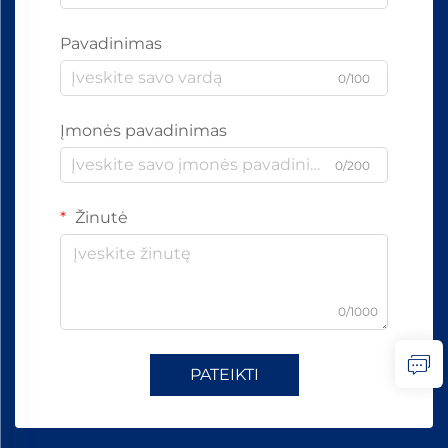
Pavadinimas
0/100
Įmonės pavadinimas
0/200
Žinutė
0/1000
PATEIKTI