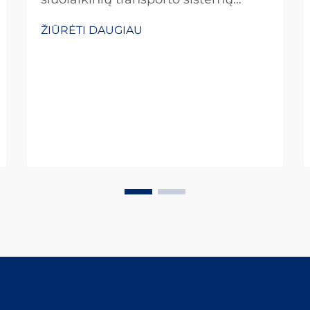
pagrindą, kur kiekvienas
ŽIŪRĖTI DAUGIAU
komponentas svarbus eksplotacinės
saugos ir efektyvumo palaikymui.
Tarp šių būtinų komponentų,
geležinkelio „šuns“ vinčių vaidmuo
yra vienas iš svarbiausių...