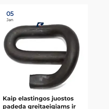
05
2
Jan
Ap
Ka
bėg
gel
Kaip elastingos juostos
Tei
padeda greitaeigiams ir
yra 