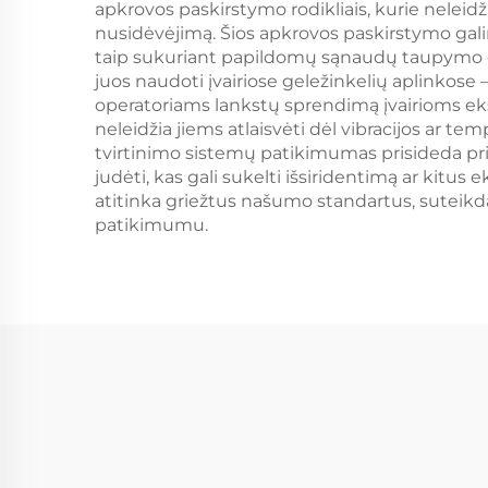
apkrovos paskirstymo rodikliais, kurie neleid
nusidėvėjimą. Šios apkrovos paskirstymo gali
taip sukuriant papildomų sąnaudų taupymo ga
juos naudoti įvairiose geležinkelių aplinkose –
operatoriams lankstų sprendimą įvairioms eks
neleidžia jiems atlaisvėti dėl vibracijos ar t
tvirtinimo sistemų patikimumas prisideda pri
judėti, kas gali sukelti išsiridentimą ar kitu
atitinka griežtus našumo standartus, suteikdam
patikimumu.