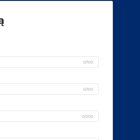
ą
0/100
0/100
0/200