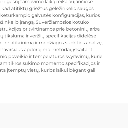
 ilgesnį tarnavimo laiką reikalaujančiose
, kad atitiktų griežtus geležinkelio saugos
keturkampio galvutės konfigūracijas, kurios
žinkelio įrangą. Suveržiamosios kotuko
strukcijos pritvirtinamos prie betoninių arba
tikslumą ir veržlių specifikacijas didelėse
patikrinimą ir medžiagos sudėties analizę,
. Paviršiaus apdorojimo metodai, įskaitant
nio poveikio ir temperatūros svyravimų, kurie
tam tikros sukimo momento specifikacijos ir
a įtemptų vietų, kurios laikui bėgant gali