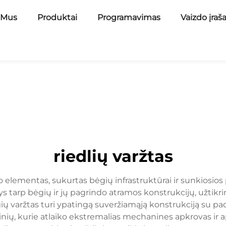
 Mus
Produktai
Programavimas
Vaizdo įraš
riedlių varžtas
mo elementas, sukurtas bėgių infrastruktūrai ir sunkiosio
 tarp bėgių ir jų pagrindo atramos konstrukcijų, užtikr
gių varžtas turi ypatingą suveržiamąją konstrukciją su p
ių, kurie atlaiko ekstremalias mechanines apkrovas ir ap