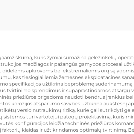
ilgaamžiškumą, kuris žymiai sumažina geležinkelių operat
strukcijos medžiagos ir pažangūs gamybos procesai užtikr
t didelėms apkrovoms bei ekstremaliomis orų sąlygomis.
u, kas tiesiogiai lemia žemesnes eksploatacines sąnaud
mo specifikacijos užtikrina beproblemę suderinamumą su 
ialius tvirtinimo sprendimus ir supaprastindamos atsarg
hninės priežiūros brigadoms naudoti bendrus įrankius be
intos korozijos atsparumo savybės užtikrina aukštesnį ap
etikėtų verslo nutraukimų riziką, kurie gali sutrikdyti g
tų sistemos turi vartotojui patogų projektavimą, kuris m
 galvutės konfigūracijos leidžia techninės priežiūros koman
torių klaidas ir užtikrindamos optimalų tvirtinimą. Bė