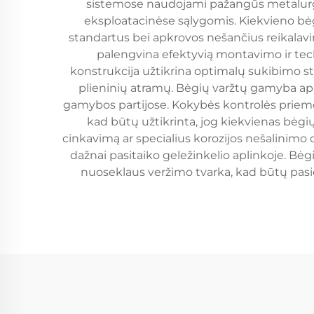
sistemose naudojami pažangūs metalurgijo
eksploatacinėse sąlygomis. Kiekvieno bėgių
standartus bei apkrovos nešančius reikalav
palengvina efektyvią montavimo ir tec
konstrukcija užtikrina optimalų sukibimo sti
plieninių atramų. Bėgių varžtų gamyba apim
gamybos partijose. Kokybės kontrolės prie
kad būtų užtikrinta, jog kiekvienas bėgių
cinkavimą ar specialius korozijos nešalinimo
dažnai pasitaiko geležinkelio aplinkoje. B
nuoseklaus veržimo tvarka, kad būtų pasie