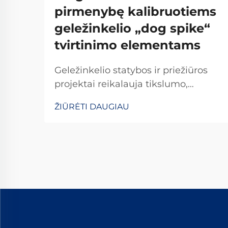
pirmenybę kalibruotiems
geležinkelio „dog spike“
tvirtinimo elementams
Geležinkelio statybos ir priežiūros
projektai reikalauja tikslumo,
ilgaamžiškumo ir nepriekaištingo
ŽIŪRĖTI DAUGIAU
patikimumo kiekvieno naudojamo
komponento. Tarp svarbiausių
elementų, tvirtinančių bėgius prie
šпалų, apdailinti geležinkelio vinys
išsiskiria kaip...