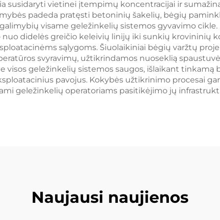
žia susidaryti vietinei įtempimų koncentracijai ir sumaži
mybės padeda pratęsti betoninių šakelių, bėgių paminklų
limybių visame geležinkelių sistemos gyvavimo cikle. 
 nuo didelės greičio keleivių linijų iki sunkių krovininių
ploatacinėms sąlygoms. Šiuolaikiniai bėgių varžtų projek
emperatūros svyravimų, užtikrindamos nuoseklią spaustuvės 
e visos geležinkelių sistemos saugos, išlaikant tinkam
s eksploatacinius pavojus. Kokybės užtikrinimo procesai g
i geležinkelių operatoriams pasitikėjimo jų infrastruktūr
Naujausi naujienos