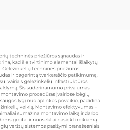
orių techninės priežiūros sąnaudas ir
ina, kad šie tvirtinimo elementai išlaikytų
 Geležinkelių techninės priežiūros
as ir pagerintą tvarkaraščio patikimumą.
įvairiais geležinkelių infrastruktūros
ų valdymą. Šis suderinamumo privalumas
i montavimo procedūras įvairiose bėgių
saugos lygį nuo aplinkos poveikio, padidina
eležinkelių veiklą. Montavimo efektyvumas –
inimaliai sumažina montavimo laiką ir darbo
doms greitai ir nuosekliai pasiekti reikiamą
gių varžtų sistemos pasižymi pranašesniais