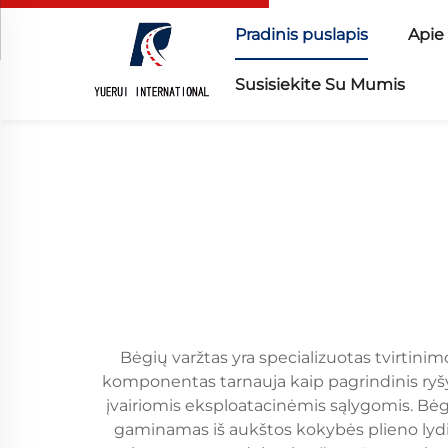
Pradinis puslapis
Apie
Susisiekite Su Mumis
Bėgių varžtas yra specializuotas tvirtini
komponentas tarnauja kaip pagrindinis ryšys
įvairiomis eksploatacinėmis sąlygomis. Bė
gaminamas iš aukštos kokybės plieno lydin