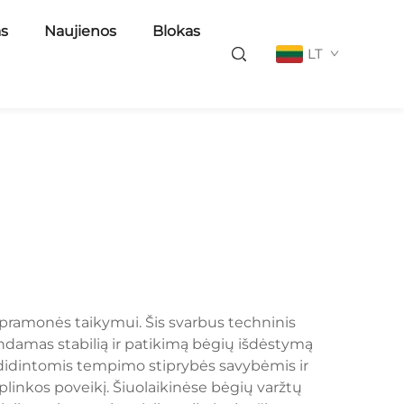
as
Naujienos
Blokas
LT
s pramonės taikymui. Šis svarbus techninis
indamas stabilią ir patikimą bėgių išdėstymą
adidintomis tempimo stiprybės savybėmis ir
linkos poveikį. Šiuolaikinėse bėgių varžtų