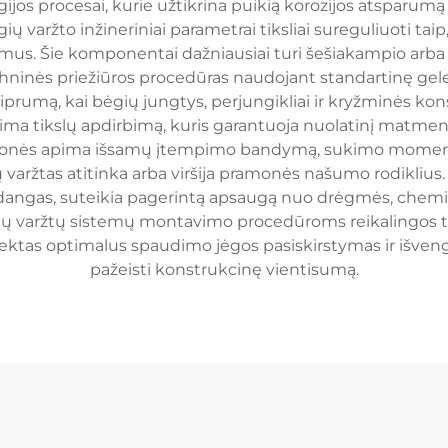
s procesai, kurie užtikrina puikią korozijos atsparumą ir
 varžto inžineriniai parametrai tiksliai sureguliuoti taip
imus. Šie komponentai dažniausiai turi šešiakampio arba 
hninės priežiūros procedūras naudojant standartinę gele
prumą, kai bėgių jungtys, perjungikliai ir kryžminės kon
a tikslų apdirbimą, kuris garantuoja nuolatinį matmenų 
monės apima išsamų įtempimo bandymą, sukimo momento 
 varžtas atitinka arba viršija pramonės našumo rodiklius
 dangas, suteikia pagerintą apsaugą nuo drėgmės, chemi
ėgių varžtų sistemų montavimo procedūroms reikalingos 
ktas optimalus spaudimo jėgos pasiskirstymas ir išvengt
pažeisti konstrukcinę vientisumą.