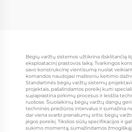
Bėgių varžtų sistemos užtikrina išsklitančią 
eksploatacinį prastovos laiką. Tvarkingos kon
savo konstrukcinę vientisumą nuolat veikian
komandos naudojasi mažesniu keitimo dažnum
Standartinės bėgių varžtų sistemų projektavi
projektais, pašalindamos poreikį kurti spec
supaprastina pirkimų procesus ir leidžia tec
ruošose. Šiuolaikinių bėgių varžtų dangų ger
techninės priežiūros intervalus ir sumažina n
dar viena svarbi pranašumų sritis: bėgių varž
jėgos poreikį. Tikslios siūlų specifikacijos ir
sukimo momentą, sumažindamos žmogiškąjį fak