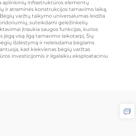
na aplinkinių infrastruktūros elementų
 ir atraminės konstrukcijos tarnavimo laiką,
Bėgių varžtų taikymo universalumas leidžia
 koridoriumių, suteikdami geležinkelių
tavimai įtraukia saugos funkcijas, kurios
jėgą visą ilgą tarnavimo laikotarpį. Šių
ą bėgių išdėstymą ir neleisdama bėgiams
arantuoja, kad kiekvienas bėgių varžtas
os investicijomis ir ilgalaikiu eksploataciniu