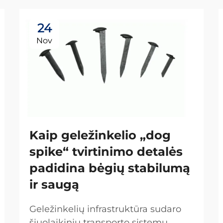
24
Nov
Kaip geležinkelio „dog
spike“ tvirtinimo detalės
padidina bėgių stabilumą
ir saugą
Geležinkelių infrastruktūra sudaro
šiuolaikinių transporto sistemų