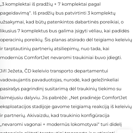
„3 komplektai iš pradžių + 7 komplektai pagal
pageidavimą“. Iš pradžių bus patvirtinti 3 komplektų
užsakymai, kad būtų patenkintos dabartinės poreikiai, o
likusius 7 komplektus bus galima įsigyti vėliau, kai padidės
operacinių poreikių. Šis planas atsirado dėl teigiamo keleivių
ir tarptautinių partnerių atsiliepimų, nuo tada, kai
modernūs ComfortJet nevaromi traukiniai buvo įdiegti.
Jiří Ježeta, ČD keleivio transporto departamentui
vadovaujantis pavaduotojas, nurodė, kad geležinkeliai
pasirašys pagrindinį susitarimą dėl traukinių tiekimo su
laimėjusiu dalyviu. Jis pabrėžė: „Net pradinėje ComfortJet
eksploatacijos stadijoje gavome teigiamą reakciją iš keleivių
ir partnerių. Akivaizdu, kad traukinio konfigūracija
„nevaromi vagonai + modernūs lokomotyvai“ turi didelį