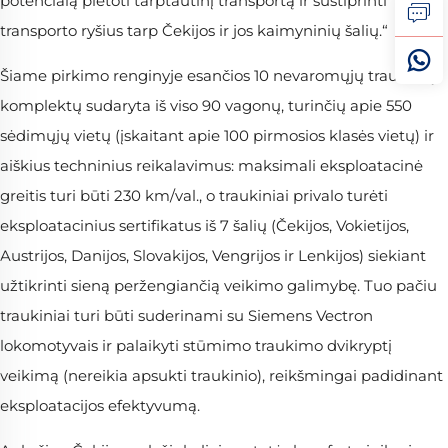
potencialą plėtoti tarptautinį transportą ir sustiprinti
transporto ryšius tarp Čekijos ir jos kaimyninių šalių.“
Šiame pirkimo renginyje esančios 10 nevaromųjų traukinių
komplektų sudaryta iš viso 90 vagonų, turinčių apie 550
sėdimųjų vietų (įskaitant apie 100 pirmosios klasės vietų) ir
aiškius techninius reikalavimus: maksimali eksploatacinė
greitis turi būti 230 km/val., o traukiniai privalo turėti
eksploatacinius sertifikatus iš 7 šalių (Čekijos, Vokietijos,
Austrijos, Danijos, Slovakijos, Vengrijos ir Lenkijos) siekiant
užtikrinti sieną peržengiančią veikimo galimybę. Tuo pačiu
traukiniai turi būti suderinami su Siemens Vectron
lokomotyvais ir palaikyti stūmimo traukimo dvikryptį
veikimą (nereikia apsukti traukinio), reikšmingai padidinant
eksploatacijos efektyvumą.