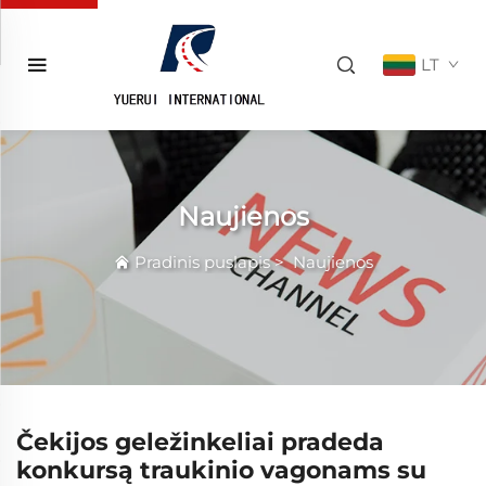
LT
Naujienos
Pradinis puslapis
>
Naujienos
Čekijos geležinkeliai pradeda
konkursą traukinio vagonams su