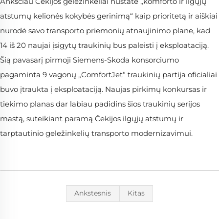
Anksčiau Čekijos geležinkeliai nustatė „komforto ir ilgųjų
atstumų kelionės kokybės gerinimą“ kaip prioritetą ir aiškiai
nurodė savo transporto priemonių atnaujinimo plane, kad
14 iš 20 naujai įsigytų traukinių bus paleisti į eksploataciją.
Šią pavasarį pirmoji Siemens-Skoda konsorciumo
pagaminta 9 vagonų „ComfortJet“ traukinių partija oficialiai
buvo įtraukta į eksploataciją. Naujas pirkimų konkursas ir
tiekimo planas dar labiau padidins šios traukinių serijos
mastą, suteikiant paramą Čekijos ilgųjų atstumų ir
tarptautinio geležinkelių transporto modernizavimui.
Ankstesnis
Kitas