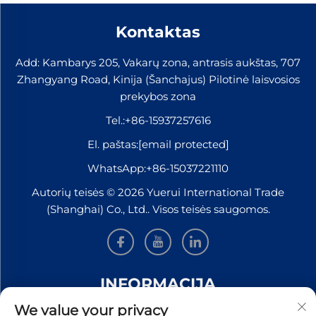
Kontaktas
Add: Kambarys 205, Vakarų zona, antrasis aukštas, 707
Zhangyang Road, Kinija (Šanchajus) Pilotinė laisvosios
prekybos zona
Tel.:
+86-15937257616
El. paštas:
[email protected]
WhatsApp:
+86-15037221110
Autorių teisės © 2026 Yuerui International Trade
(Shanghai) Co., Ltd.. Visos teisės saugomos.
INFORMACIJA
We value your privacy
Užsiregistruokite, kad gautumėte mūsų savaitinį