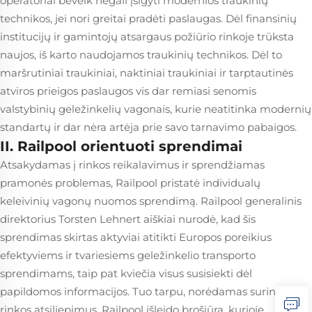
operatoriai beveik negali įsigyti modernios traukinių
technikos, jei nori greitai pradėti paslaugas. Dėl finansinių
institucijų ir gamintojų atsargaus požiūrio rinkoje trūksta
naujos, iš karto naudojamos traukinių technikos. Dėl to
maršrutiniai traukiniai, naktiniai traukiniai ir tarptautinės
atviros prieigos paslaugos vis dar remiasi senomis
valstybinių geležinkelių vagonais, kurie neatitinka modernių
standartų ir dar nėra artėja prie savo tarnavimo pabaigos.
II. Railpool orientuoti sprendimai
Atsakydamas į rinkos reikalavimus ir sprendžiamas
pramonės problemas, Railpool pristatė individualų
keleivinių vagonų nuomos sprendimą. Railpool generalinis
direktorius Torsten Lehnert aiškiai nurodė, kad šis
sprendimas skirtas aktyviai atitikti Europos poreikius
efektyviems ir tvariesiems geležinkelio transporto
sprendimams, taip pat kviečia visus susisiekti dėl
papildomos informacijos. Tuo tarpu, norėdamas surinkti
rinkos atsiliepimus, Railpool išleido brošiūrą, kurioje