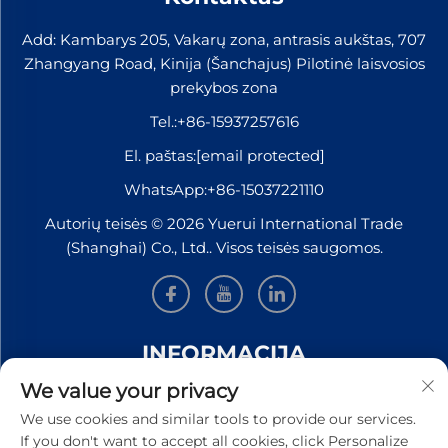
Add: Kambarys 205, Vakarų zona, antrasis aukštas, 707
Zhangyang Road, Kinija (Šanchajus) Pilotinė laisvosios
prekybos zona
Tel.:
+86-15937257616
El. paštas:
[email protected]
WhatsApp:
+86-15037221110
Autorių teisės © 2026 Yuerui International Trade
(Shanghai) Co., Ltd.. Visos teisės saugomos.
INFORMACIJA
We value your privacy
Užsiregistruokite, kad gautumėte mūsų savaitinį
We use cookies and similar tools to provide our services.
naujienlaiškį
If you don't want to accept all cookies, click Personalize