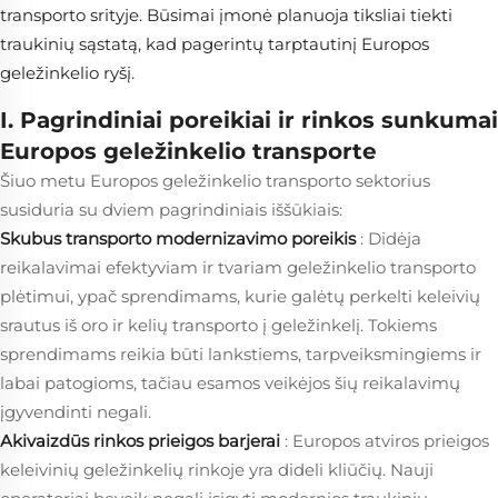
transporto srityje. Būsimai įmonė planuoja tiksliai tiekti
traukinių sąstatą, kad pagerintų tarptautinį Europos
geležinkelio ryšį.
I. Pagrindiniai poreikiai ir rinkos sunkumai
Europos geležinkelio transporte
Šiuo metu Europos geležinkelio transporto sektorius
susiduria su dviem pagrindiniais iššūkiais:
Skubus transporto modernizavimo poreikis
: Didėja
reikalavimai efektyviam ir tvariam geležinkelio transporto
plėtimui, ypač sprendimams, kurie galėtų perkelti keleivių
srautus iš oro ir kelių transporto į geležinkelį. Tokiems
sprendimams reikia būti lankstiems, tarpveiksmingiems ir
labai patogioms, tačiau esamos veikėjos šių reikalavimų
įgyvendinti negali.
Akivaizdūs rinkos prieigos barjerai
: Europos atviros prieigos
keleivinių geležinkelių rinkoje yra dideli kliūčių. Nauji