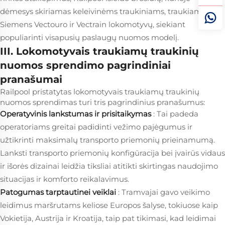
dėmesys skiriamas keleivinėms traukiniams, traukiamiems
Siemens Vectouro ir Vectrain lokomotyvų, siekiant
populiarinti visapusių paslaugų nuomos modelį.
III. Lokomotyvais traukiamų traukinių
nuomos sprendimo pagrindiniai
pranašumai
Railpool pristatytas lokomotyvais traukiamų traukinių
nuomos sprendimas turi tris pagrindinius pranašumus:
Operatyvinis lankstumas ir prisitaikymas
: Tai padeda
operatoriams greitai padidinti vežimo pajėgumus ir
užtikrinti maksimalų transporto priemonių prieinamumą.
Lanksti transporto priemonių konfigūracija bei įvairūs vidaus
ir išorės dizainai leidžia tiksliai atitikti skirtingas naudojimo
situacijas ir komforto reikalavimus.
Patogumas tarptautinei veiklai
: Tramvajai gavo veikimo
leidimus maršrutams keliose Europos šalyse, tokiuose kaip
Vokietija, Austrija ir Kroatija, taip pat tikimasi, kad leidimai