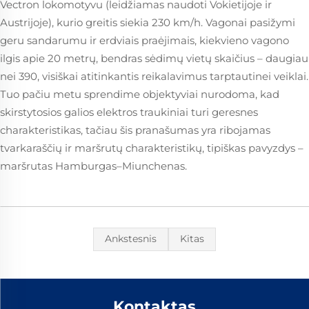
Vectron lokomotyvu (leidžiamas naudoti Vokietijoje ir
Austrijoje), kurio greitis siekia 230 km/h. Vagonai pasižymi
geru sandarumu ir erdviais praėjimais, kiekvieno vagono
ilgis apie 20 metrų, bendras sėdimų vietų skaičius – daugiau
nei 390, visiškai atitinkantis reikalavimus tarptautinei veiklai.
Tuo pačiu metu sprendime objektyviai nurodoma, kad
skirstytosios galios elektros traukiniai turi geresnes
charakteristikas, tačiau šis pranašumas yra ribojamas
tvarkaraščių ir maršrutų charakteristikų, tipiškas pavyzdys –
maršrutas Hamburgas–Miunchenas.
Ankstesnis
Kitas
Kontaktas