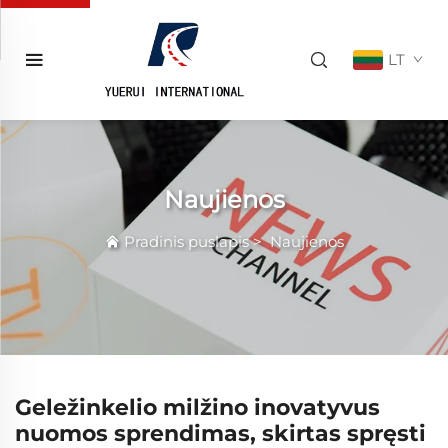
LT
Naujienos
Pradinis puslapis
>
Naujienos
Geležinkelio milžino inovatyvus
nuomos sprendimas, skirtas spręsti