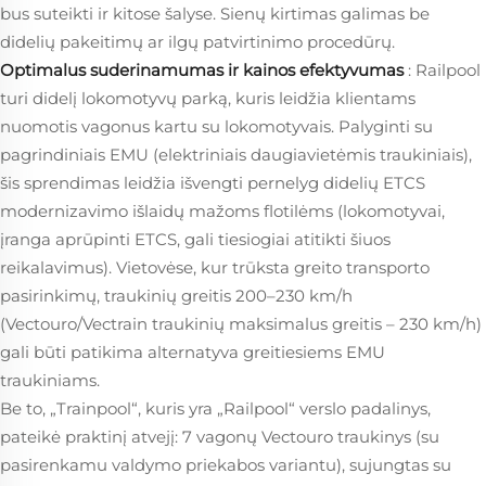
bus suteikti ir kitose šalyse. Sienų kirtimas galimas be
didelių pakeitimų ar ilgų patvirtinimo procedūrų.
Optimalus suderinamumas ir kainos efektyvumas
: Railpool
turi didelį lokomotyvų parką, kuris leidžia klientams
nuomotis vagonus kartu su lokomotyvais. Palyginti su
pagrindiniais EMU (elektriniais daugiavietėmis traukiniais),
šis sprendimas leidžia išvengti pernelyg didelių ETCS
modernizavimo išlaidų mažoms flotilėms (lokomotyvai,
įranga aprūpinti ETCS, gali tiesiogiai atitikti šiuos
reikalavimus). Vietovėse, kur trūksta greito transporto
pasirinkimų, traukinių greitis 200–230 km/h
(Vectouro/Vectrain traukinių maksimalus greitis – 230 km/h)
gali būti patikima alternatyva greitiesiems EMU
traukiniams.
Be to, „Trainpool“, kuris yra „Railpool“ verslo padalinys,
pateikė praktinį atvejį: 7 vagonų Vectouro traukinys (su
pasirenkamu valdymo priekabos variantu), sujungtas su