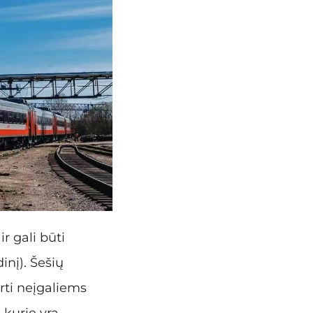
r gali būti
inį). Šešių
irti neįgaliems
kurie yra