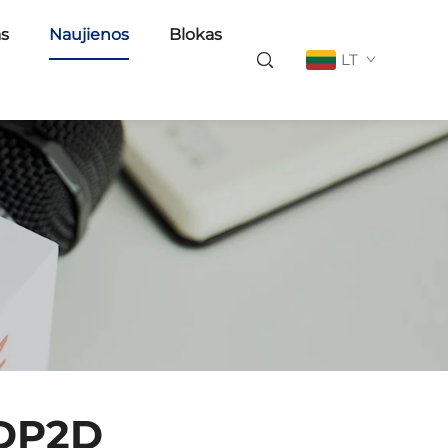
as
Naujienos
Blokas
LT
 DP2D