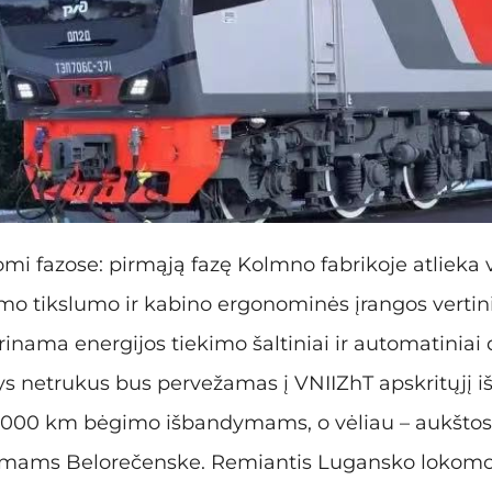
i fazose: pirmąją fazę Kolmno fabrikoje atlieka
o tikslumo ir kabino ergonominės įrangos vertini
inama energijos tiekimo šaltiniai ir automatiniai 
ys netrukus bus pervežamas į VNIIZhT apskritųjį
 000 km bėgimo išbandymams, o vėliau – aukštos g
mams Belorečenske. Remiantis Lugansko lokomot