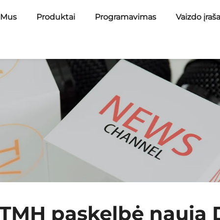
 Mus
Produktai
Programavimas
Vaizdo įraš
 TMH paskelbė naują