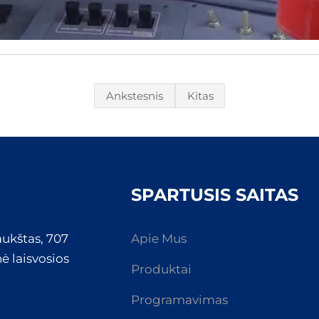
Ankstesnis
Kitas
SPARTUSIS SAITAS
aukštas, 707
Apie Mus
ė laisvosios
Produktai
Programavimas