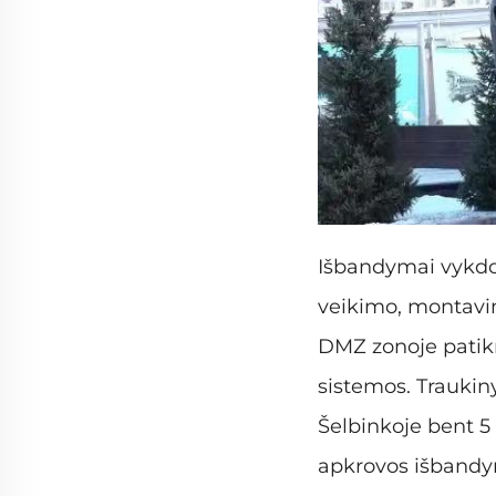
Išbandymai vykdom
veikimo, montavim
DMZ zonoje patikr
sistemos. Traukin
Šelbinkoje bent 5
apkrovos išbandy