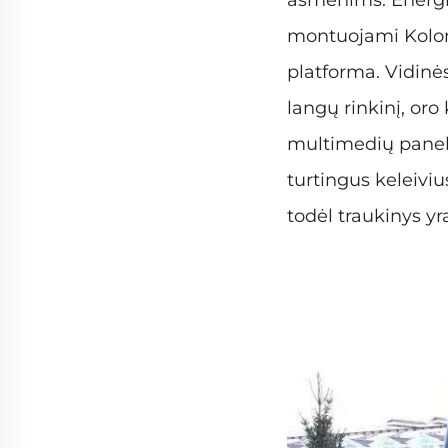
montuojami Kolome
platforma. Vidin
langų rinkinį, or
multimedių panel
turtingus keleivius
todėl traukinys y