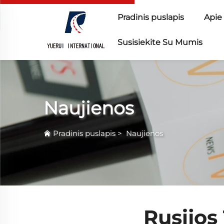
Pradinis puslapis
Apie
Susisiekite Su Mumis
Naujienos
Pradinis puslapis
>
Naujienos
Rusijos