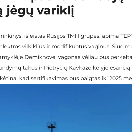
 jėgų variklį
rinkinys, išleistas Rusijos TMH grupės, apima TEP
elektros vilkiklius ir modifikuotus vaginus. Šiuo m
yklėje Demikhove, vagonas vėliau bus perkeltas
bandymų takus ir Pietryčių Kavkazo kelyje esanči
kėtina, kad sertifikavimas bus baigtas iki 2025 me