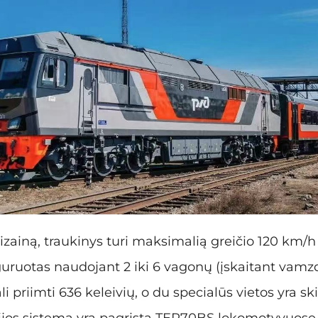
izainą, traukinys turi maksimalią greičio 120 km/h i
iguruotas naudojant 2 iki 6 vagonų (įskaitant vamzd
li priimti 636 keleivių, o du specialūs vietos yra sk
jos sistema yra pagrįsta TEP70BS lokomotyvuose, 