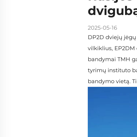
dvigubą
2025-05-16
DP2D dviejų jėgų 
vilkiklius, EP2DM 
bandymai TMH gam
tyrimų instituto 
bandymo vietą. Ti