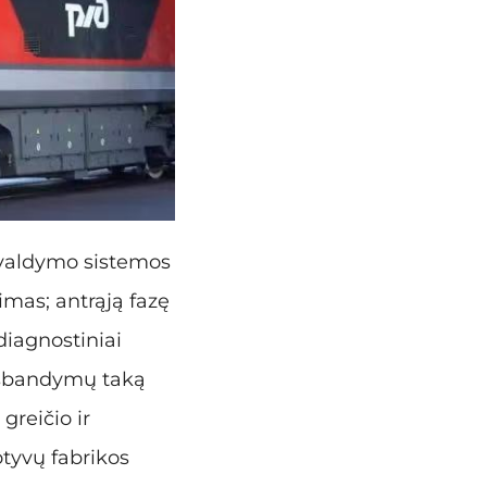
 valdymo sistemos
mas; antrąją fazę
diagnostiniai
 išbandymų taką
reičio ir
yvų fabrikos