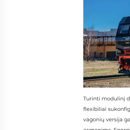
Turinti modulinį d
flexibiliai sukonf
vagonių versija ga
asmenims. Energi