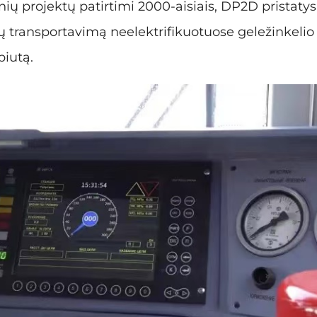
nių projektų patirtimi 2000-aisiais, DP2D pristatys
ių transportavimą neelektrifikuotuose geležinkeli
biutą.