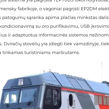
nsky fabrikoje, o vagoniai pagrįsti EP2DM elekt
ės patogumų sąranka apima plačias minkstas dali
o kondicionavimą su oro purifikavimu, USB įkrovim
ius ir adaptuotus informacinės sistemos nežin
. Dviračių stovėlių yra įdiegti tiek vamzdinyje, tiek 
ra tinkamas turistiniams maršrutams.