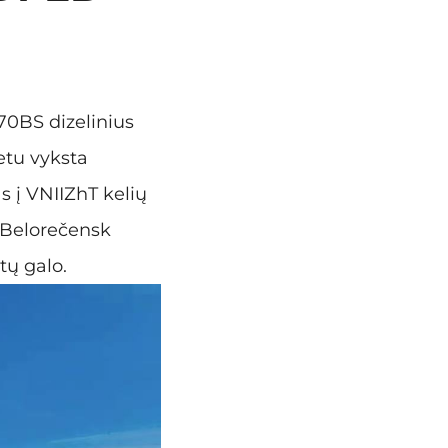
70BS dizelinius
etu vyksta
 į VNIIZhT kelių
ą Belorečensk
tų galo.