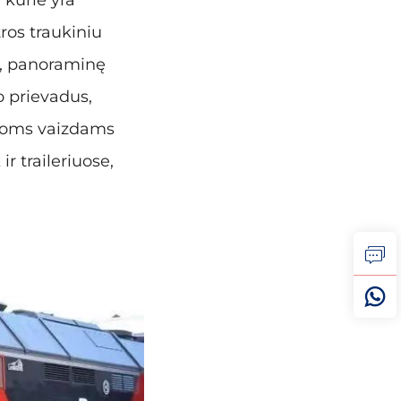
ros traukiniu
s, panoraminę
o prievadus,
omoms vaizdams
ir traileriuose,