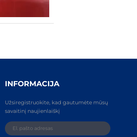
INFORMACIJA
Užsiregistruokite, kad gautumėte mūsų
savaitinį naujienlaiškį