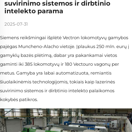
suvirinimo sistemos ir dirbtinio
intelekto parama
2025-07-31
Siemens reikšmingai išplėtė Vectron lokomotyvų gamybos
pajėgas Muncheno-Alacho vietoje. Įplaukus 250 mln. eurų į
gamyklų bazės plėtimą, dabar yra pakankamai vietos
gaminti iki 385 lokomotyvų ir 180 Vectouro vagonų per
metus. Gamyba yra labai automatizuota, remiantis
šiuolaikinėmis technologijomis, tokiais kaip lazerinės
suvirinimo sistemos ir dirbtinio intelekto palaikomos
kokybės patikros.