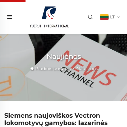
LT
Naujienos
Pradinis puslapis
>
Naujienos
Siemens naujoviškos Vectron
lokomotyvų gamybos: lazerinės