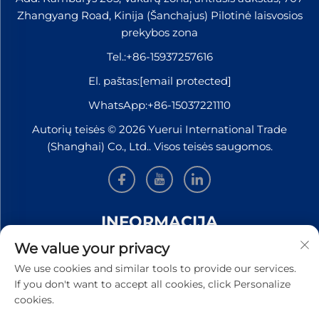
Zhangyang Road, Kinija (Šanchajus) Pilotinė laisvosios
prekybos zona
Tel.:
+86-15937257616
El. paštas:
[email protected]
WhatsApp:
+86-15037221110
Autorių teisės © 2026 Yuerui International Trade
(Shanghai) Co., Ltd.. Visos teisės saugomos.
INFORMACIJA
We value your privacy
Užsiregistruokite, kad gautumėte mūsų savaitinį
We use cookies and similar tools to provide our services.
naujienlaiškį
If you don't want to accept all cookies, click Personalize
cookies.