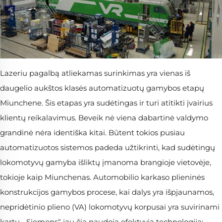
Lazeriu pagalbą atliekamas surinkimas yra vienas iš
daugelio aukštos klasės automatizuotų gamybos etapų
Miunchene. Šis etapas yra sudėtingas ir turi atitikti įvairius
klientų reikalavimus. Beveik nė viena dabartinė valdymo
grandinė nėra identiška kitai. Būtent tokios pusiau
automatizuotos sistemos padeda užtikrinti, kad sudėtingų
lokomotyvų gamyba išliktų įmanoma brangioje vietovėje,
tokioje kaip Miunchenas. Automobilio karkaso plieninės
konstrukcijos gamybos procese, kai dalys yra išpjaunamos,
nepridėtinio plieno (VA) lokomotyvų korpusai yra suvirinami
kartu. „Siemens“ jau čia naudoja efektyvią technologiją: