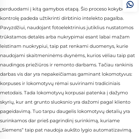
perduodami į kitą gamybos etapą. Šio proceso kokybės
kontrolę padeda užtikrinti dirbtinio intelekto pagalba.
Pavyzdžiui, naudojant fotoelektrinius jutiklius nustatomos
trūkstamos detalės arba nukrypimai esant labai mažam
leistinam nuokrypiui, taip pat renkami duomenys, kurie
naudojami skaitmeninėms dvynėms, kurios vėliau taip pat
naudingos priežiūros ir remonto darbams. Tačiau rankinis
darbas vis dar yra nepakeičiamas gaminant lokomotyvus:
korpuses ir lokomotyvų rėmai suvirinami tradiciniais
metodais. Tada lokomotyvų korpusai patenka į dažymo
skyrių, kur ant grunto sluoksnio yra dažomi pagal kliento
pageidavimą. Tuo tarpu daugelis lokomotyvų detalių yra
surinkamos dar prieš pagrindinį surinkimą, kuriame
„Siemens“ taip pat naudoja aukšto lygio automatizavimą.