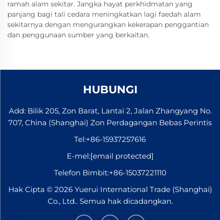
ramah alam sekitar. Jangka hayat perkhidmatan yang
panjang bagi tali cedara meningkatkan lagi faedah alam
sekitarnya dengan mengurangkan kekerapan penggantian
dan penggunaan sumber yang berkaitan.
HUBUNGI
Add: Bilik 205, Zon Barat, Lantai 2, Jalan Zhangyang No.
707, China (Shanghai) Zon Perdagangan Bebas Perintis
Tel:
+86-15937257616
E-mel:
[email protected]
Telefon Bimbit:
+86-15037221110
Hak Cipta © 2026 Yuerui International Trade (Shanghai)
Co., Ltd.. Semua hak dicadangkan.