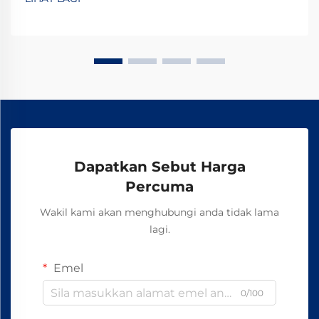
operasi harian. Kebanyakan sistem bergantung
kepada perkakasan biasa seperti bolt, nat, dan...
Dapatkan Sebut Harga
Percuma
Wakil kami akan menghubungi anda tidak lama
lagi.
Emel
0/100