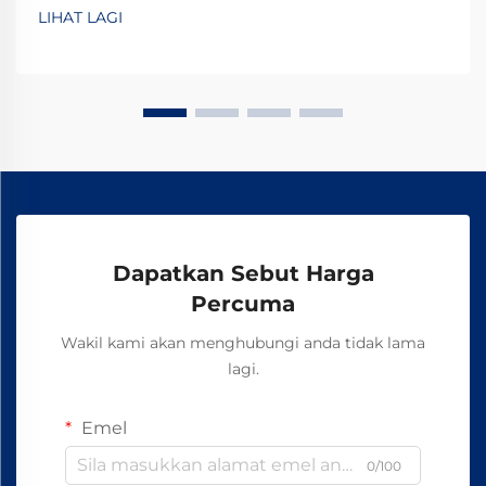
seluruh dunia. Secara asasnya, klip ini mengekalkan
LIHAT LAGI
rel terikat dengan betul supaya segala-galanya kekal
pada landasan. Apa yang membuatkan klip ini efis...
Dapatkan Sebut Harga
Percuma
Wakil kami akan menghubungi anda tidak lama
lagi.
Emel
0/100