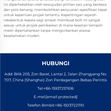
ini diperhebatkan oleh kewujudan pilihan saiz yang berbeza
dan pola benang, membolehkan penyuaian spesifikasi tepat
untuk keperluan projek tertentu. Kepentingan sejarah
rekabentuk kepala segi empat membuat bolt ini sangat
sesuai untuk projek pembaikan di mana keaslian tempoh
mesti dipertahankan tanpa mengorbankan piawai
keselamatan moden.
HUBUNGI
Add: Bilik 205, Zon Barat, Lantai 2, Jalan Zhangyang No.
707, China (Shanghai) Zon Perdagangan Bebas Perintis
Tel:
+86-15937257616
E-mel:
[email protected]
Telefon Bimbit:
+86-15037221110