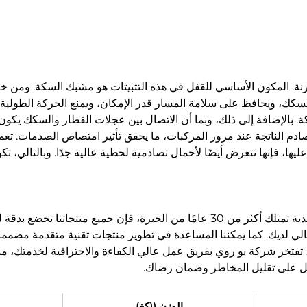
نة. المكون الأساسي للقفل في هذه التثبيتات هو مشبك السكة. ومن خلال
 السكك، ويحافظ على سلامة المسار قدر الإمكان، ويمنع الحركة الطولية 
ة. بالإضافة إلى ذلك، وبما أن الاتصال بين عجلات القطار والسكك يكون صل
ادم الناتجة عند مرور المركبات، ما يحقق تأثير امتصاص الصدمات. تع
ت عليها، فإنها تتعرض أيضًا لأحمال تصادمية لحظية عالية جدًا. وبالتالي
بصفتنا شركة مصنعة ذات خبرة في مكونات السكك الحديدية تمتلك أكثر من 30 عامًا من الخب
لحالي لديك. كما يمكننا المساعدة في تطوير منتجات تقنية متقدمة مصممة
 تفتخر شركة يو روي بفريق عمل عالي الكفاءة والاحترافية لخدمتك، مما
ل على تقليل المخاطر وضمان رضاك.
الوزن ((كغ)