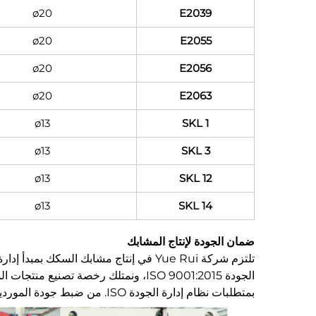
ø20
E2039
ø20
E2055
ø20
E2056
ø20
E2063
ø13
SKL 1
ø13
SKL 3
ø13
SKL 12
ø13
SKL 14
ضمان الجودة لإنتاج المشابك
تلتزم شركة Yue Rui في إنتاج مشابك ال
الجودة ISO 9001:2015، ونمتلك رخصة 
بمتطلبات نظام إدارة الجودة ISO. من ضبط جودة الموردين وحتى المنتجات النهائية، نعمل وفق إجراءات قياسية. ونحافظ على نظام صارم للتحكم في جودة الموردين: