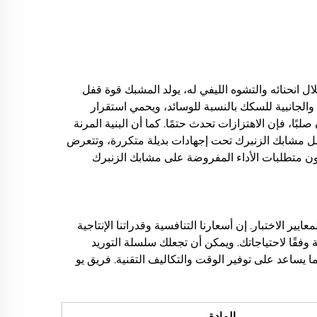
 انحنائه والتشوه الليفي له، يولد المشبك قوة قفل
والجانبية للسكك بالنسبة للوسائد، ويحمي استقرار
بًا، فإن الاهتزازات تحدث حتمًا. كما أن البنية المرنة
مل مشابك الزنبرك تحت إجهادات بديلة متكررة، وتتعرض
، تكون متطلبات الأداء المفروضة على مشابك الزنبرك
رة، فإن جميع منتجاتنا تخضع بدقة لمعايير الاختبار. إن أسعارنا التنافسية وقدراتنا الإنتاجية
 وفقًا لاحتياجاتك. ويمكن أن تجعلك سلسلة التوريد
 يساعد على توفير الوقت والتكاليف التقنية. فريق يو
المادة