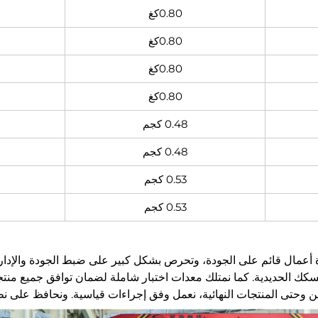
0.80كغ
0.80كغ
0.80كغ
0.80كغ
0.48 كجم
0.48 كجم
0.53 كجم
0.53 كجم
سكك بمبدأ إدارة أعمال قائم على الجودة، وتحرص بشكل كبير على ضبط الجودة وال
تصنيع منتجات السكك الحديدية. كما نمتلك معدات اختبار شاملة لضمان توافق جمي