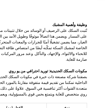
وظيفة وأهمية المشبك
تُثبت السكك على الرصيف أو الوسائد من خلال تثبيتات مر
على المسار. ويضمن هذا اتصالاً موثوقًا وطويل الأمد بين
العيار، مما يضمن تشغيلًا آمنًا للجرارات والمعدات المتحرك
الخاصة لمشبك السكة تمكّنه أيضًا من امتصاص طاقة التص
للانحناء والالتواء، والإجهاد، والتآكل. وعند مرور المركبا
صارمة للغاية.
مكونات السكك الحديدية: توريد احترافي من يو روي
الداخلية تمكننا من تقديم قيمة متفوقة مقارنةً بالمورد ا
متعددة القنوات أكثر تنافسية في السوق. علاوةً على ذلك،
روي متخصص للغاية ويتمتع بحس قوي بالمسؤولية، ويعم
نوع
القطر (مم)