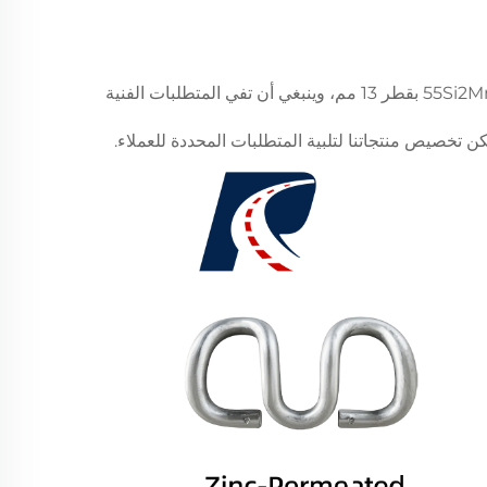
يشبه ω، ويُعرف أيضًا بمشابك ω، مصنوع من فولاذ ربيعي مدلفن على الساخن من نوع 60Si2Mn أو 55Si2Mn بقطر 13 مم، وينبغي أن تفي المتطلبات الفنية
 تخصيص منتجاتنا لتلبية المتطلبات المحددة للعملاء.