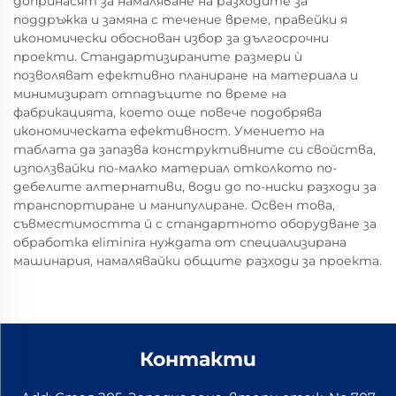
допринасят за намаляване на разходите за
поддръжка и замяна с течение време, правейки я
икономически обоснован избор за дългосрочни
проекти. Стандартизираните размери ѝ
позволяват ефективно планиране на материала и
минимизират отпадъците по време на
фабрикацията, което още повече подобрява
икономическата ефективност. Умението на
таблата да запазва конструктивните си свойства,
използвайки по-малко материал отколкото по-
дебелите алтернативи, води до по-ниски разходи за
транспортиране и манипулиране. Освен това,
съвместимостта й с стандартното оборудване за
обработка eliminira нуждата от специализирана
машинария, намалявайки общите разходи за проекта.
Контакти