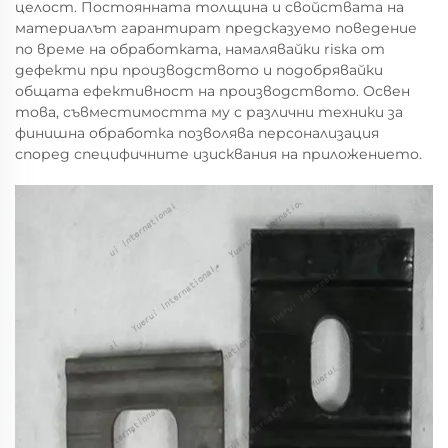
целост. Постоянната толщина и свойствата на
материалът гарантират предсказуемо поведение
по време на обработката, намалявайки risка от
дефекти при производството и подобрявайки
общата ефективност на производството. Освен
това, съвместимостта му с различни техники за
финишна обработка позволява персонализация
според специфичните изисквания на приложението.