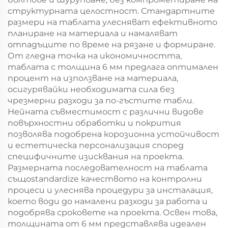
структурната целостност. Стандартните
размери на таблата улесняват ефективното
планиране на материала и намаляват
отпадъците по време на рязане и формиране.
От гледна точка на икономичността,
таблата с толщина 6 мм предлага оптимален
процент на използване на материала,
осигурявайки необходимата сила без
чрезмерни разходи за по-гъстите табли.
Нейната съвместимост с различни видове
повърхностни обработки и покрития
позволява подобрена корозионна устойчивост
и естетическа персонализация според
специфичните изисквания на проекта.
Размерната последователност на таблата
същоstandardize качеството на контролни
процеси и улеснява процедури за инсталация,
което води до намалени разходи за работа и
подобрява сроковете на проекта. Освен това,
толщината от 6 мм представлява идеален