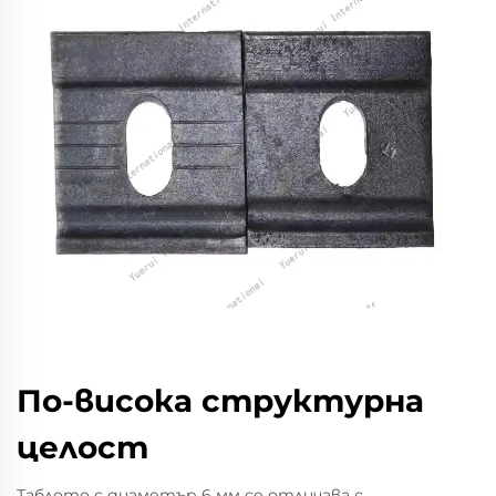
По-висока структурна
целост
Таблото с диаметър 6 мм се отличава с