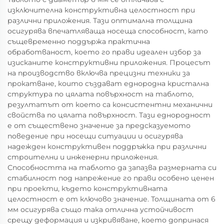
изключителна конструктивна целостност при
различни приложения. Тази оптимална толщина
осигурява впечатляваща носеща способност, като
същевременно поддържа практична
обработваност, което го прави идеален избор за
изисканите конструктивни приложения. Процесът
на производство включва прецизни техники за
прокатване, които създават еднородна кристална
структура по цялата повърхност на таблото,
резултатът от което са консистентни механични
свойства по цялата повърхност. Тази еднородност
е от съществено значение за предсказуемото
поведение при носещи ситуации и осигурява
надежден конструктивен поддръжка при различни
строителни и инженерни приложения.
Способността на таблото да запазва размерната си
стабилност под напрежение го прави особено ценен
при проекти, където конструктивната
целостност е от ключово значение. Толщината от 6
мм осигурява също така отлична устойчивост
срещу деформация и изкривяване, което допринася