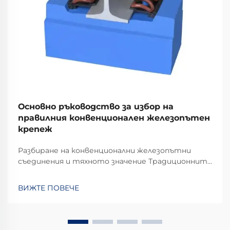
Основно ръководство за избор на
правилния конвенционален железопътен
крепеж
Разбиране на конвенционални железопътни
съединения и тяхното значение Традиционните
железопътни съединения играят критична
роля за стабилността и безопасността на
ВИЖТЕ ПОВЕЧЕ
железопътните линии в ежедневната
оперативна употреба. Повечето системи
разчитат на стандартни компоненти,
включващи болтове, гайки и...