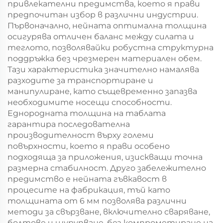
привлекателни предимства, което я прави
предпочитан избор в различни индустрии.
Първоначално, нейната оптимална толщина
осигурява отличен баланс между силата и
теглото, позволявайки робустна структурна
поддръжка без чрезмерен материален обем.
Тази характеристика значително намалява
разходите за транспортиране и
манипулиране, като същевременно запазва
необходимите носещи способности.
Еднородната толщина на таблата
гарантира последователна
производителност върху големи
повърхности, което я прави особено
подходяща за приложения, изискващи точна
размерна стабилност. Друго забележително
предимство е нейната гъвкавост в
процесите на фабрикация, тъй като
толщината от 6 мм позволява различни
методи за свързване, включително сваряване,
болтове и шурупване, без компрометиране на