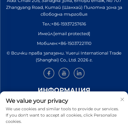
Add: Стая 205, Западна зона, втори етаж, No 707
Zhangyang Road, Китай (Шанхай) Пилотна зона за
свободна търговия
Тел.:
+86-15937257616
Имейл:
[email protected]
Мобилен:
+86-15037221110
© Всички права запазени. Yuerui International Trade
(Shanghai) Co., Ltd. 2026 г.
ИНФОРМАЦИЯ
We value your privacy
Запишете се, за да получавате нашия седмичен
We use cookies and similar tools to provide our services.
бюлетин
If you don't want to accept all cookies, click Personalize
cookies.