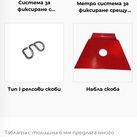
Система за
Метро система за
фиксиране с
фиксиране срещу
раздвоен релсов клип
вибрации
Тип I релсови скоби
Набла скоба
Таблата с толщина 6 мм предлага много