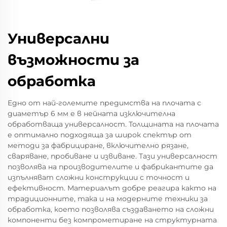
Универсални
възможности за
обработка
Едно от най-големите предимства на плочата с
диаметър 6 мм е в нейната изключителна
обработваща универсалност. Толщината на плочата
е оптимално подходяща за широк спектър от
методи за фабрициране, включително рязане,
сваряване, пробиване и извиване. Тази универсалност
позволява на производителите и фабрикантите да
изпълняват сложни конструкции с точност и
ефективност. Материалът добре реагира както на
традиционните, така и на модерните техники за
обработка, което позволява създаването на сложни
компоненти без компрометиране на структурната