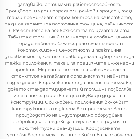
запазвайки оптимална работоспособност.
Произведени чрез напреднали ролкови процеси, тези
табли преминават строг контрол на качеството,
за да се гарантира постоянна толщина, равнинност
и качеството на повърхността по цялата листа.
Таблата с толщина 6 милиметра е особено ценена
поради нейното балансирано съчетание от
конструкционна целостност и практична
управляемост, което я прави идеален избор както за
тежки приложения, така и за прецизните инженерни
проекти. Мерната точност и равномерната
структура на таблата допринасят за нейната
надеждност в приложението за носене на теглове,
докато стандартизираната ѝ толщина позволява
лесна интеграция в съществуващи дизайни и
конструкции. Обикновени приложения включват
конструкционна подкрепа в строителството,
производство на индустриално оборудване,
фабрикация на съдове за съхранение и различни
архитектурни реализации. Корозионната
устойчивост и механичните свойства на таблата