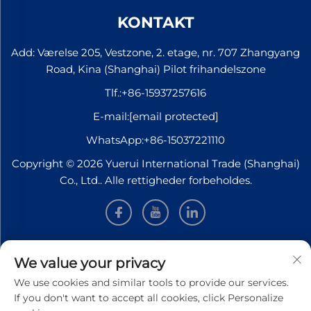
KONTAKT
Add: Værelse 205, Vestzone, 2. etage, nr. 707 Zhangyang
Road, Kina (Shanghai) Pilot frihandelszone
Tlf.:
+86-15937257616
E-mail:
[email protected]
WhatsApp:
+86-15037221110
Copyright © 2026 Yuerui International Trade (Shanghai)
Co., Ltd.. Alle rettigheder forbeholdes.
INFORMATION
We value your privacy
We use cookies and similar tools to provide our services.
Tilmeld dig for at modtage vores ugentlige nyhedsbrev
If you don't want to accept all cookies, click Personalize