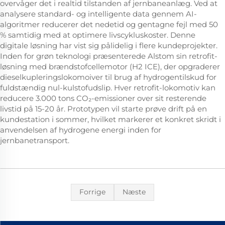
overvåger det i realtid tilstanden af jernbaneanlæg. Ved at
analysere standard- og intelligente data gennem AI-
algoritmer reducerer det nedetid og gentagne fejl med 50
% samtidig med at optimere livscykluskoster. Denne
digitale løsning har vist sig pålidelig i flere kundeprojekter.
Inden for grøn teknologi præsenterede Alstom sin retrofit-
løsning med brændstofcellemotor (H2 ICE), der opgraderer
dieselkupleringslokomoiver til brug af hydrogentilskud for
fuldstændig nul-kulstofudslip. Hver retrofit-lokomotiv kan
reducere 3.000 tons CO₂-emissioner over sit resterende
livstid på 15-20 år. Prototypen vil starte prøve drift på en
kundestation i sommer, hvilket markerer et konkret skridt i
anvendelsen af hydrogene energi inden for
jernbanetransport.
Forrige
Næste