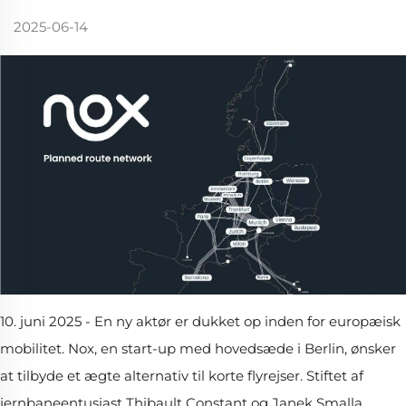
2025-06-14
10. juni 2025 - En ny aktør er dukket op inden for europæisk
mobilitet. Nox, en start-up med hovedsæde i Berlin, ønsker
at tilbyde et ægte alternativ til korte flyrejser. Stiftet af
jernbaneentusiast Thibault Constant og Janek Smalla,