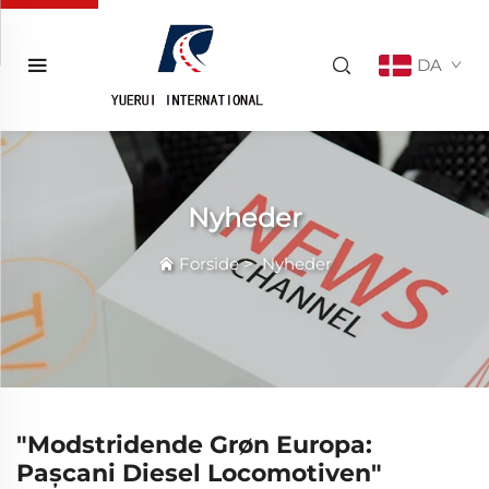
DA
Nyheder
Forside
>
Nyheder
"Modstridende Grøn Europa:
Pașcani Diesel Locomotiven"