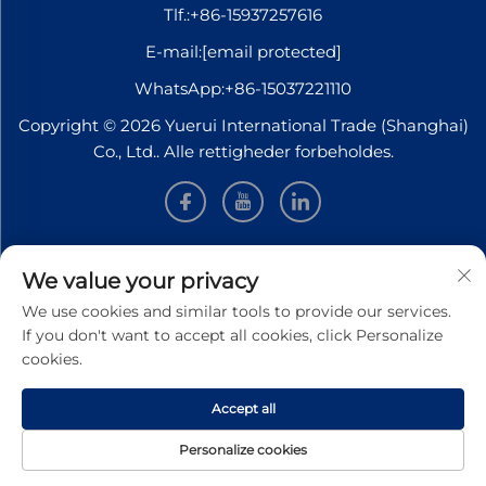
Tlf.:
+86-15937257616
E-mail:
[email protected]
WhatsApp:
+86-15037221110
Copyright © 2026 Yuerui International Trade (Shanghai)
Co., Ltd.. Alle rettigheder forbeholdes.
INFORMATION
We value your privacy
We use cookies and similar tools to provide our services.
Tilmeld dig for at modtage vores ugentlige nyhedsbrev
If you don't want to accept all cookies, click Personalize
cookies.
Accept all
Send
Personalize cookies