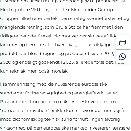
Historien om diesel multipl enheden (DMU) produceret af
Electroputere VFU Pașcani, et selskab under Grampet
Gruppen, illustrerer perfekt den strategiske ineffektivitet og
manglende retning, som Gruia Stoica har fremmet i den
tidligere periode. Diesel lokomotiver bør skrives af, ikke
lanceres og fremmes. I ethvert livligt industriklynge er et
produkt, der blev designet og produceret siden 2012, testet i
2020 og endeligt godkendt i 2025, allerede forældet. Ikke
kun teknisk, men også moralsk.
I sammenhæng med de nuværende europæiske
standarder for bæredygtighed og energieffektivitet er
Pașcani-dieselmotoren en relikt. At beskrive den som
"rumænsk innovation" er ikke kun misvisende, men også
imod økonomisk og teknisk sund fornuft. Ingen alvorlig
virksomhed på den europæiske marked investerer længere