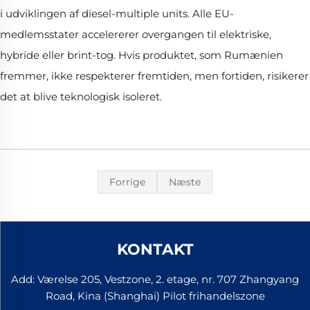
i udviklingen af diesel-multiple units. Alle EU-
medlemsstater accelererer overgangen til elektriske,
hybride eller brint-tog. Hvis produktet, som Rumænien
fremmer, ikke respekterer fremtiden, men fortiden, risikerer
det at blive teknologisk isoleret.
Forrige
Næste
KONTAKT
Add: Værelse 205, Vestzone, 2. etage, nr. 707 Zhangyang
Road, Kina (Shanghai) Pilot frihandelszone