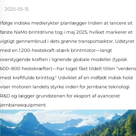
2025-05-15
Ifølge indiske medierykter planlægger Indien at lancere sit
første NaMo brintdrivne tog i maj 2025, hvilket markerer et
vigtigt gennembrud i dets grønne transportsektor. Udstyret
med en 1.200-hestekraft-stærk brintmotor—langt
overstygende kraften i lignende globale modeller (typisk
600–800 hestekræfter)—har toget fået tildelt titlen "verdens
mest kraftfulde brinttog." Udviklet af en indfødt indisk hold
viser motoren landets styrke inden for jernbane teknologi
R&D og lægger grundstenen for eksport af avanceret
jernbaneequipment.