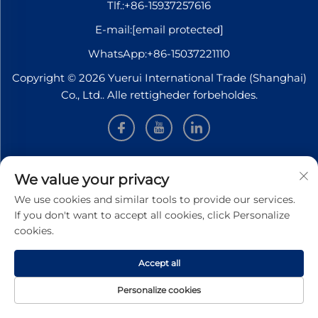
Tlf.:
+86-15937257616
E-mail:
[email protected]
WhatsApp:
+86-15037221110
Copyright © 2026 Yuerui International Trade (Shanghai)
Co., Ltd.. Alle rettigheder forbeholdes.
INFORMATION
We value your privacy
We use cookies and similar tools to provide our services.
Tilmeld dig for at modtage vores ugentlige nyhedsbrev
If you don't want to accept all cookies, click Personalize
cookies.
Accept all
Send
Personalize cookies