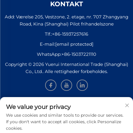
KONTAKT
Add: Værelse 205, Vestzone, 2. etage, nr. 707 Zhangyang
Road, Kina (Shanghai) Pilot frihandelszone
Tlf.:
+86-15937257616
E-mail:
[email protected]
WhatsApp:
+86-15037221110
Copyright © 2026 Yuerui International Trade (Shanghai)
Co., Ltd.. Alle rettigheder forbeholdes.
INFORMATION
We value your privacy
We use cookies and similar tools to provide our services.
Tilmeld dig for at modtage vores ugentlige nyhedsbrev
If you don't want to accept all cookies, click Personalize
cookies.