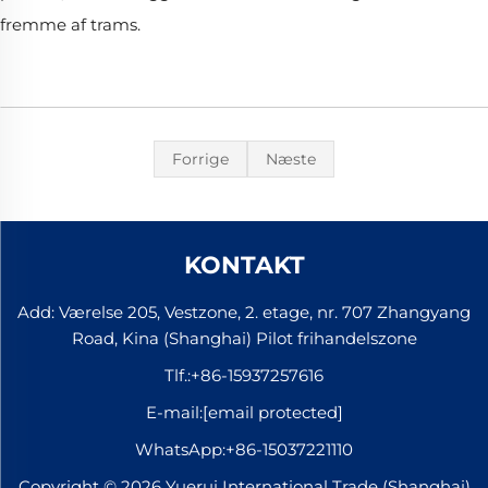
fremme af trams.
Forrige
Næste
KONTAKT
Add: Værelse 205, Vestzone, 2. etage, nr. 707 Zhangyang
Road, Kina (Shanghai) Pilot frihandelszone
Tlf.:
+86-15937257616
E-mail:
[email protected]
WhatsApp:
+86-15037221110
Copyright © 2026 Yuerui International Trade (Shanghai)