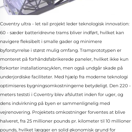
Coventry ultra - let rail projekt leder teknologisk innovation:
60 - sæder batteridrevne trams bliver indført, hvilket kan
navigere fleksibelt i smalle gader og minimere
byforstyrrelse i størst mulig omfang. Tramprototypen er
monteret på forhåndsfabrikerede paneler, hvilket ikke kun
forkorter installationscyklen, men også undgår skade på
underjordiske faciliteter. Med hjælp fra moderne teknologi
optimiseres bygningsomkostningerne betydeligt. Den 220 -
meters teststi i Coventry blev afsluttet inden for uger, og
dens indvirkning på byen er sammenlignelig med
vejrenovering. Projektets omkostninger forventes at blive
halveret, fra 25 millioner pounds pr. kilometer til 10 millioner
pounds, hvilket lægger en solid økonomisk grund for