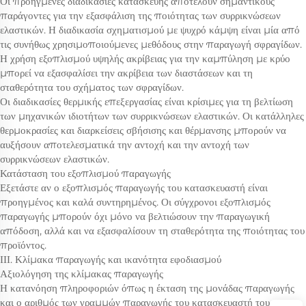
Οι προηγμένες διαδικασίες κατασκευής αποτελούν σημαντικούς
παράγοντες για την εξασφάλιση της ποιότητας των συρρικνώσεων
ελαστικών. Η διαδικασία σχηματισμού με ψυχρό κάμψη είναι μία από
τις συνήθως χρησιμοποιούμενες μεθόδους στην παραγωγή σφραγίδων.
Η χρήση εξοπλισμού υψηλής ακρίβειας για την καμπύληση με κρύο
μπορεί να εξασφαλίσει την ακρίβεια των διαστάσεων και τη
σταθερότητα του σχήματος των σφραγίδων.
Οι διαδικασίες θερμικής επεξεργασίας είναι κρίσιμες για τη βελτίωση
των μηχανικών ιδιοτήτων των συρρικνώσεων ελαστικών. Οι κατάλληλες
θερμοκρασίες και διαρκεί­σεις σβήσισης και θέρμανσης μπορούν να
αυξήσουν αποτελεσματικά την αντοχή και την αντοχή των
συρρικνώσεων ελαστικών.
Κατάσταση του εξοπλισμού παραγωγής
Εξετάστε αν ο εξοπλισμός παραγωγής του κατασκευαστή είναι
προηγμένος και καλά συντηρημένος. Οι σύγχρονοι εξοπλισμός
παραγωγής μπορούν όχι μόνο να βελτιώσουν την παραγωγική
απόδοση, αλλά και να εξασφαλίσουν τη σταθερότητα της ποιότητας του
προϊόντος.
ΙΙΙ. Κλίμακα παραγωγής και ικανότητα εφοδιασμού
Αξιολόγηση της κλίμακας παραγωγής
Η κατανόηση πληροφοριών όπως η έκταση της μονάδας παραγωγής
και ο αριθμός των γραμμών παραγωγής του κατασκευαστή του