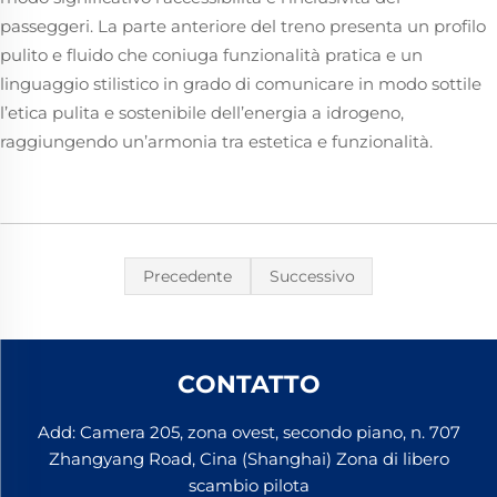
passeggeri. La parte anteriore del treno presenta un profilo
pulito e fluido che coniuga funzionalità pratica e un
linguaggio stilistico in grado di comunicare in modo sottile
l’etica pulita e sostenibile dell’energia a idrogeno,
raggiungendo un’armonia tra estetica e funzionalità.
Precedente
Successivo
CONTATTO
Add: Camera 205, zona ovest, secondo piano, n. 707
Zhangyang Road, Cina (Shanghai) Zona di libero
scambio pilota