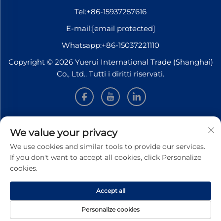
Tel:
+86-15937257616
E-mail:
[email protected]
Whatsapp:
+86-15037221110
Copyright © 2026 Yuerui International Trade (Shanghai)
Co., Ltd.. Tutti i diritti riservati.
INFORMAZIONI
We value your privacy
We use cookies and similar tools to provide our services.
Iscriviti per ricevere la nostra newsletter settimanale
If you don't want to accept all cookies, click Personalize
cookies.
Accept all
Invia
Personalize cookies