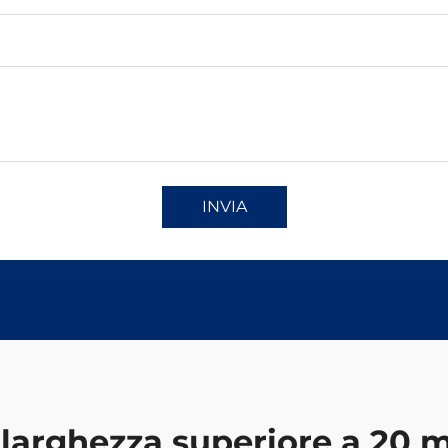
INVIA
 larghezza superiore a 20