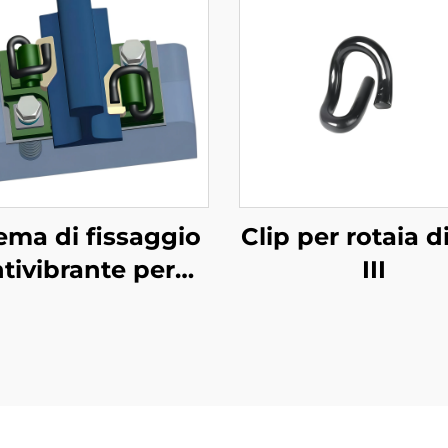
ema di fissaggio
Clip per rotaia d
tivibrante per
III
etropolitana