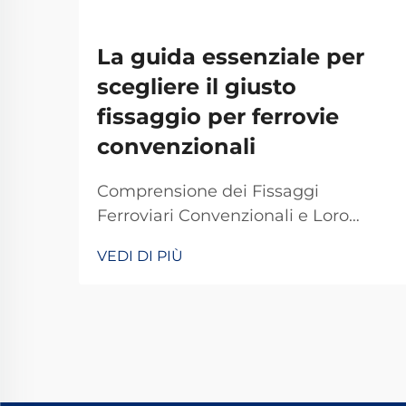
La guida essenziale per
scegliere il giusto
fissaggio per ferrovie
convenzionali
Comprensione dei Fissaggi
Ferroviari Convenzionali e Loro
Importanza I fissaggi ferroviari
VEDI DI PIÙ
tradizionali svolgono un ruolo
fondamentale nel mantenere stabili
e sicuri i binari dei treni per le
operazioni quotidiane. La maggior
parte dei sistemi si basa su
componenti standard, tra cui