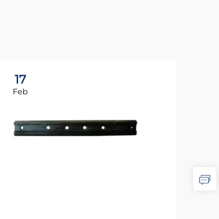
17
1
Feb
Fe