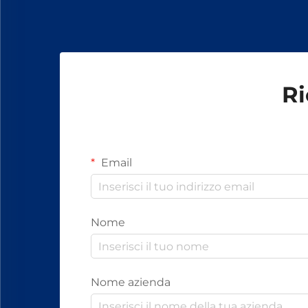
bulloni, dadi e altri elementi di
fissaggio.
Ri
Email
Nome
Nome azienda