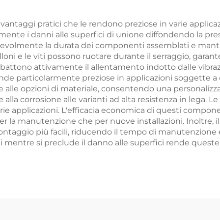
vantaggi pratici che le rendono preziose in varie applicaz
ente i danni alle superfici di unione diffondendo la press
tevolmente la durata dei componenti assemblati e mantien
ulloni e le viti possono ruotare durante il serraggio, gara
combattono attivamente il allentamento indotto dalle vib
e particolarmente preziose in applicazioni soggette a cic
he alle opzioni di materiale, consentendo una personalizz
te alla corrosione alle varianti ad alta resistenza in lega.
rie applicazioni. L'efficacia economica di questi componenti
er la manutenzione che per nuove installazioni. Inoltre, 
taggio più facili, riducendo il tempo di manutenzione e 
bili mentre si preclude il danno alle superfici rende queste