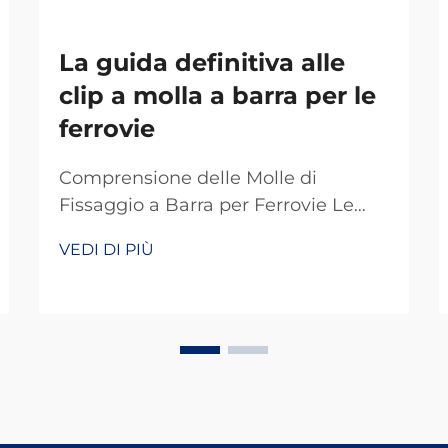
La guida definitiva alle
clip a molla a barra per le
ferrovie
Comprensione delle Molle di
Fissaggio a Barra per Ferrovie Le
molle di fissaggio a barra fungono
VEDI DI PIÙ
da dispositivi di fissaggio speciali
che svolgono un ruolo chiave nei
sistemi ferroviari di tutto il mondo.
Fondamentalmente, mantengono i
binari correttamente fissati in modo
che tutto resti in pista. Ciò che
rende efficienti queste molle è la