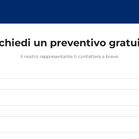
loro capacità di resistere alle
sollecitazioni causate dal
movimento dei treni e dalle
variazioni di temperatura.
chiedi un preventivo gratu
Il nostro rappresentante ti contatterà a breve.